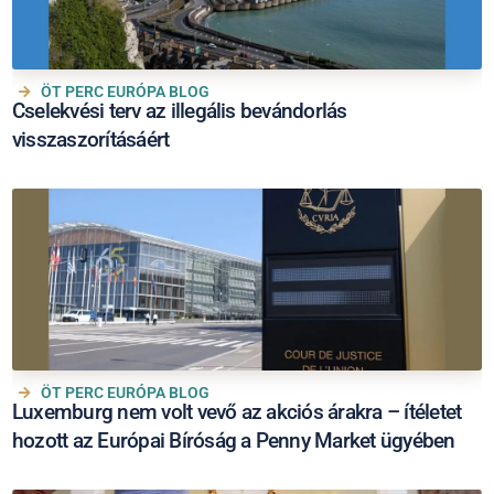
ÖT PERC EURÓPA BLOG
Cselekvési terv az illegális bevándorlás
visszaszorításáért
ÖT PERC EURÓPA BLOG
Luxemburg nem volt vevő az akciós árakra – ítéletet
hozott az Európai Bíróság a Penny Market ügyében