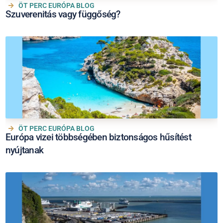
ÖT PERC EURÓPA BLOG
Szuverenitás vagy függőség?
ÖT PERC EURÓPA BLOG
Európa vizei többségében biztonságos hűsítést
nyújtanak