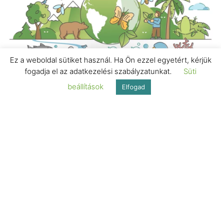
Ez a weboldal sütiket használ. Ha Ön ezzel egyetért, kérjük
fogadja el az adatkezelési szabályzatunkat.
Süti
ÖT PERC EURÓPA BLOG
Mit gondolnak az európaiak a biodiverzitásról?
beállítások
Elfogad
ÖT PERC EURÓPA BLOG
A tivati csúcstalálkozó mérlege