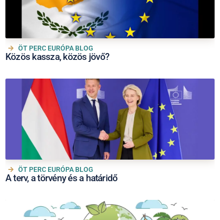
ÖT PERC EURÓPA BLOG
Közös kassza, közös jövő?
ÖT PERC EURÓPA BLOG
A terv, a törvény és a határidő