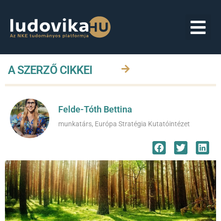
A SZERZŐ CIKKEI
Felde-Tóth Bettina
munkatárs, Európa Stratégia Kutatóintézet