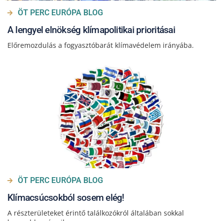
ÖT PERC EURÓPA BLOG
A lengyel elnökség klímapolitikai prioritásai
Előremozdulás a fogyasztóbarát klímavédelem irányába.
ÖT PERC EURÓPA BLOG
Klímacsúcsokból sosem elég!
A részterületeket érintő találkozókról általában sokkal