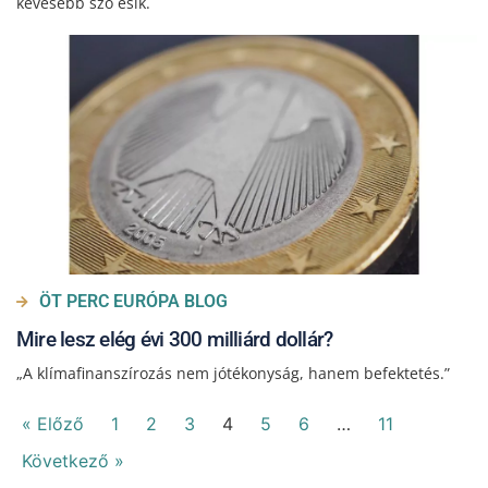
kevesebb szó esik.
ÖT PERC EURÓPA BLOG
Mire lesz elég évi 300 milliárd dollár?
„A klímafinanszírozás nem jótékonyság, hanem befektetés.”
« Előző
1
2
3
4
5
6
…
11
Következő »