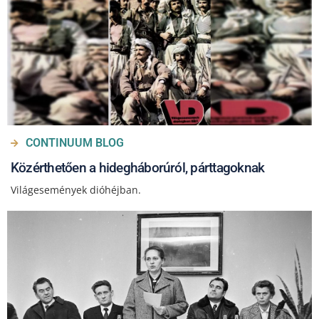
CONTINUUM BLOG
Közérthetően a hidegháborúról, párttagoknak
Világesemények dióhéjban.