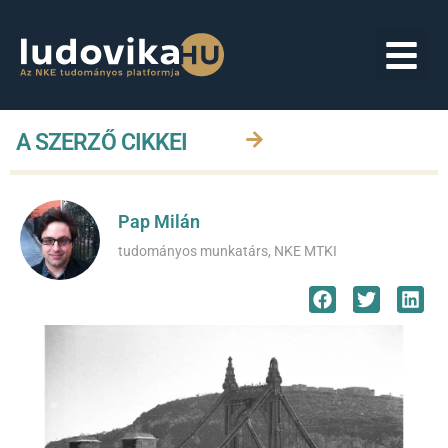
A SZERZŐ CIKKEI
Pap Milán
tudományos munkatárs, NKE MTKI