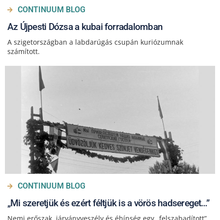
CONTINUUM BLOG
Az Újpesti Dózsa a kubai forradalomban
A szigetországban a labdarúgás csupán kuriózumnak
számított.
CONTINUUM BLOG
„Mi szeretjük és ezért féltjük is a vörös hadsereget…”
Nemi erőszak, járványveszély és éhínség egy „felszabadított”