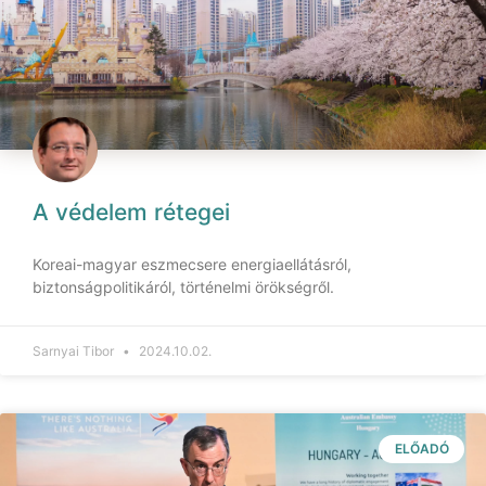
A védelem rétegei
Koreai-magyar eszmecsere energiaellátásról,
biztonságpolitikáról, történelmi örökségről.
Sarnyai Tibor
2024.10.02.
ELŐADÓ