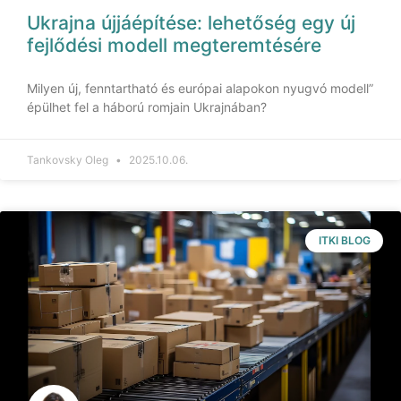
Ukrajna újjáépítése: lehetőség egy új
fejlődési modell megteremtésére
Milyen új, fenntartható és európai alapokon nyugvó modell”
épülhet fel a háború romjain Ukrajnában?
Tankovsky Oleg
2025.10.06.
ITKI BLOG