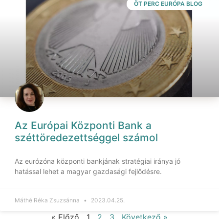
ÖT PERC EURÓPA BLOG
Az Európai Központi Bank a
széttöredezettséggel számol
Az eurózóna központi bankjának stratégiai iránya jó
hatással lehet a magyar gazdasági fejlődésre.
Máthé Réka Zsuzsánna
2023.04.25.
« Előző
1
2
3
Következő »