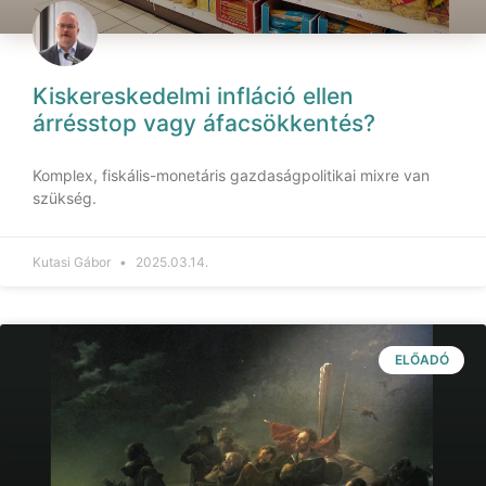
Kiskereskedelmi infláció ellen
árrésstop vagy áfacsökkentés?
Komplex, fiskális-monetáris gazdaságpolitikai mixre van
szükség.
Kutasi Gábor
2025.03.14.
ELŐADÓ