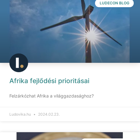
LUDECON BLOG
Afrika fejlődési prioritásai
Felzárkózhat Afrika a világgazdasághoz?
Ludovika.hu
2024.02.23.