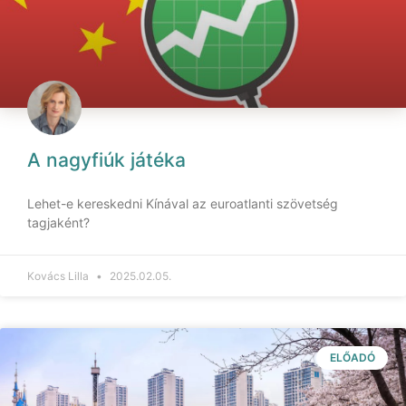
A nagyfiúk játéka
Lehet-e kereskedni Kínával az euroatlanti szövetség
tagjaként?
Kovács Lilla
2025.02.05.
ELŐADÓ