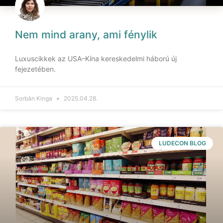
Nem mind arany, ami fénylik
Luxuscikkek az USA–Kína kereskedelmi háború új
fejezetében.
Sorbán Kinga
2025.04.28.
LUDECON BLOG