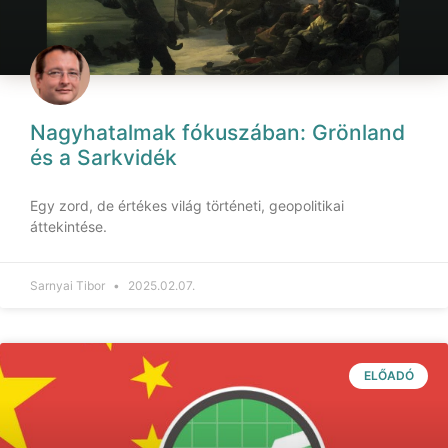
Nagyhatalmak fókuszában: Grönland
és a Sarkvidék
Egy zord, de értékes világ történeti, geopolitikai
áttekintése.
Sarnyai Tibor
2025.02.07.
ELŐADÓ