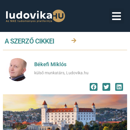
A SZERZŐ CIKKEI
Békefi Miklós
külső munkatárs, Ludovika.hu