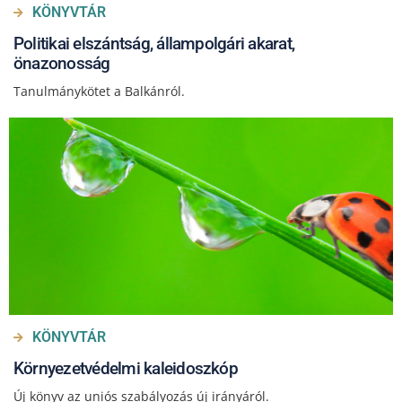
KÖNYVTÁR
Politikai elszántság, állampolgári akarat,
önazonosság
Tanulmánykötet a Balkánról.
KÖNYVTÁR
Környezetvédelmi kaleidoszkóp
Új könyv az uniós szabályozás új irányáról.