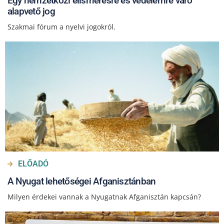
Egy nemzetközi elismerésre és védelemre váró
alapvető jog
Szakmai fórum a nyelvi jogokról.
ELŐADÓ
A Nyugat lehetőségei Afganisztánban
Milyen érdekei vannak a Nyugatnak Afganisztán kapcsán?