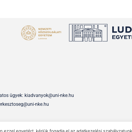
olatos ügyek: kiadvanyok@uni-nke.hu
erkesztoseg@uni-nke.hu
IMPRESSZUM
n ezzel egyetért, kérjük fogadja el az adatkezelési szabályzatun