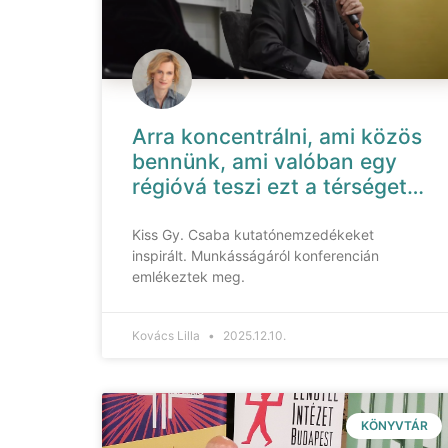
Arra koncentrálni, ami közös
bennünk, ami valóban egy
régióvá teszi ezt a térséget…
Kiss Gy. Csaba kutatónemzedékeket
inspirált. Munkásságáról konferencián
emlékeztek meg.
Kovács Lilla
2025.12.10.
KÖNYVTÁR