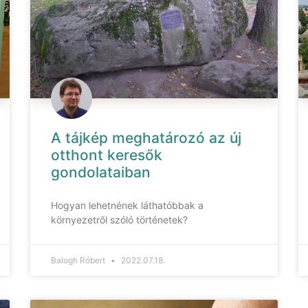
A tájkép meghatározó az új
otthont keresők
gondolataiban
Hogyan lehetnének láthatóbbak a
környezetről szóló történetek?
Balogh Róbert
2022.07.18.