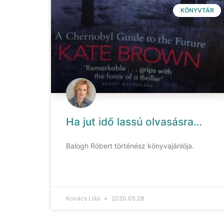
KÖNYVTÁR
Ha jut idő lassú olvasásra…
Balogh Róbert történész könyvajánlója.
Kovács Lilla
2020.05.28.