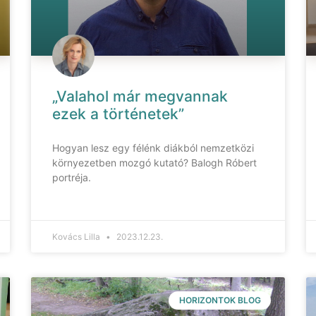
„Valahol már megvannak
ezek a történetek”
Hogyan lesz egy félénk diákból nemzetközi
környezetben mozgó kutató? Balogh Róbert
portréja.
Kovács Lilla
2023.12.23.
HORIZONTOK BLOG