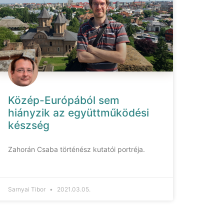
Közép-Európából sem
hiányzik az együttműködési
készség
Zahorán Csaba történész kutatói portréja.
Sarnyai Tibor
2021.03.05.