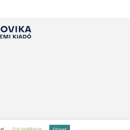
kat.
Süti beállítások
Elfogad