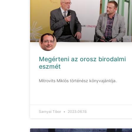
Megérteni az orosz birodalmi
eszmét
Mitrovits Miklós történész könyvajánlója.
Sarnyai Tibor
2023.06.19.