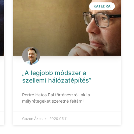
KATEDRA
„A legjobb módszer a
szellemi hálózatépítés”
Portré Hatos Pál történészről, aki a
mélyrétegeket szeretné feltárni.
Gózon Ákos
2020.05.11.