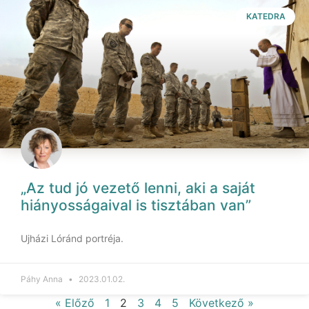
KATEDRA
„Az tud jó vezető lenni, aki a saját
hiányosságaival is tisztában van”
Ujházi Lóránd portréja.
Páhy Anna
2023.01.02.
« Előző
1
2
3
4
5
Következő »