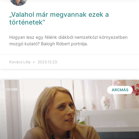
„Valahol már megvannak ezek a
történetek”
Hogyan lesz egy félénk diákból nemzetközi környezetben
mozgó kutató? Balogh Róbert portréja.
Kovács Lilla
2023.12.23.
ARCMÁS