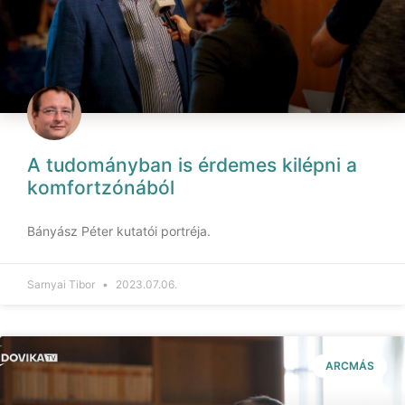
A tudományban is érdemes kilépni a
komfortzónából
Bányász Péter kutatói portréja.
Sarnyai Tibor
2023.07.06.
ARCMÁS