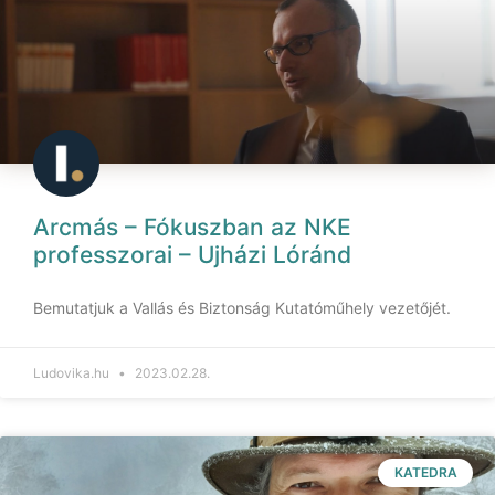
Arcmás – Fókuszban az NKE
professzorai – Ujházi Lóránd
Bemutatjuk a Vallás és Biztonság Kutatóműhely vezetőjét.
Ludovika.hu
2023.02.28.
KATEDRA