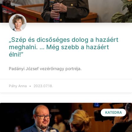
„Szép és dicsőséges dolog a hazáért
meghalni. … Még szebb a hazáért
élni!”
Padányi József vezérőrnagy portréja.
Páhy Anna
2023.07.18.
KATEDRA