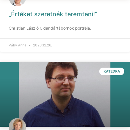
„Értéket szeretnék teremteni!”
Christián László r. dandártábornok portréja.
Páhy Anna
2023.12.26.
KATEDRA