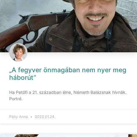
„A fegyver önmagában nem nyer meg
háborút”
Ha Petőfi a 21. században élne, Németh Balázsnak hívnák.
Portré.
Páhy Anna
2023.01.24.