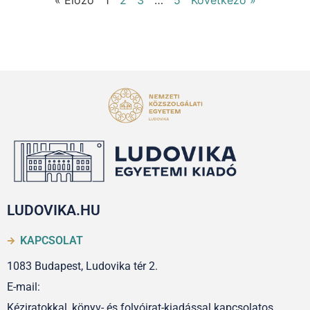
« Előző
1
2
3
…
5
Következő »
LUDOVIKA.HU
KAPCSOLAT
1083 Budapest, Ludovika tér 2.
E-mail:
Kéziratokkal, könyv- és folyóirat-kiadással kapcsolatos