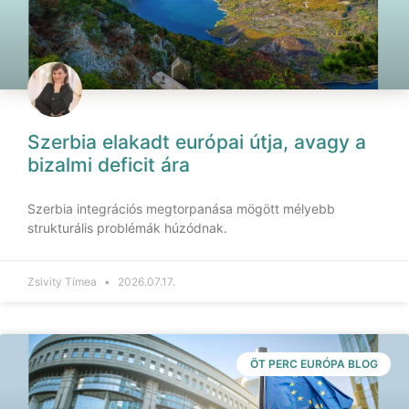
Szerbia elakadt európai útja, avagy a
bizalmi deficit ára
Szerbia integrációs megtorpanása mögött mélyebb
strukturális problémák húzódnak.
Zsivity Tímea
2026.07.17.
ÖT PERC EURÓPA BLOG