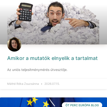
Amikor a mutatók elnyelik a tartalmat
Az uniós teljesítménymérés útvesztője.
Máthé Réka Zsuzsánna
2026.07.15.
ÖT PERC EURÓPA BLOG