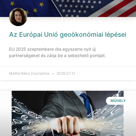
Az Európai Unió geoökonómiai lépései
EU 2025 szeptembere óta egyszerre nyit új
partnerségeket és zárja be a sebezhető pontjait.
Máthé Réka Zsuzsánna
2026.07.21.
MŰHELY