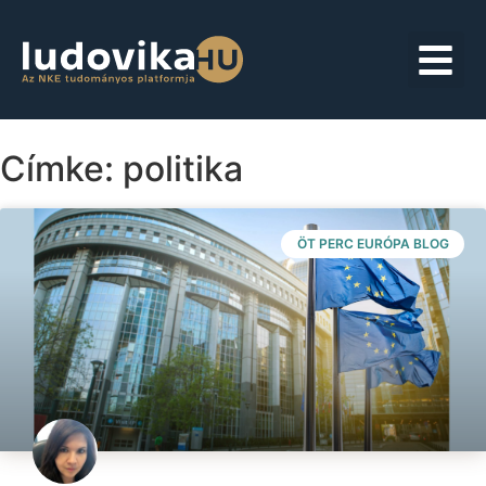
Címke: politika
ÖT PERC EURÓPA BLOG