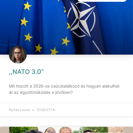
,,NATO 3.0”
Mit hozott a 2026-os csúcstalálkozó és hogyan alakulhat
át az együttműködés a jövőben?
Nyilas Laura
2026.07.14.