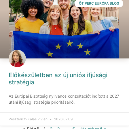
ÖT PERC EURÓPA BLOG
Előkészületben az új uniós ifjúsági
stratégia
Az Európai Bizottság nyilvános konzultációt indított a 2027
utáni ifjúsági stratégia prioritásairól.
Pesztericz-Kalas Vivien
2026.07.09.