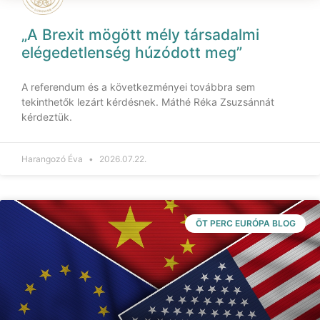
„A Brexit mögött mély társadalmi
elégedetlenség húzódott meg”
A referendum és a következményei továbbra sem
tekinthetők lezárt kérdésnek. Máthé Réka Zsuzsánnát
kérdeztük.
Harangozó Éva
2026.07.22.
ÖT PERC EURÓPA BLOG