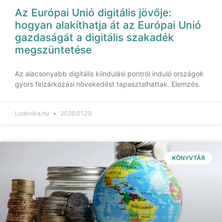
Az Európai Unió digitális jövője:
hogyan alakíthatja át az Európai Unió
gazdaságát a digitális szakadék
megszüntetése
Az alacsonyabb digitális kiindulási pontról induló országok
gyors felzárkózási növekedést tapasztalhattak. Elemzés.
Ludovika.hu
2026.01.29.
KÖNYVTÁR