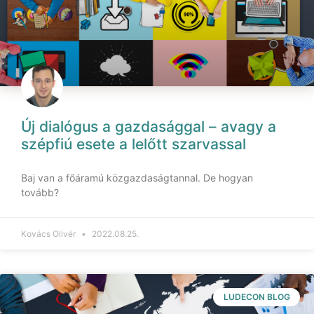
Új dialógus a gazdasággal – avagy a
szépfiú esete a lelőtt szarvassal
Baj van a főáramú közgazdaságtannal. De hogyan
tovább?
Kovács Olivér
2022.08.25.
LUDECON BLOG