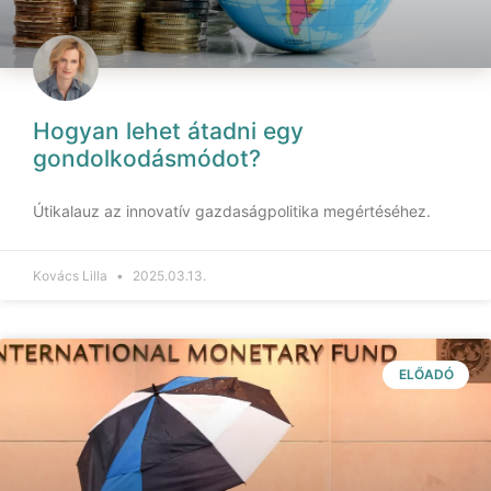
Hogyan lehet átadni egy
gondolkodásmódot?
Útikalauz az innovatív gazdaságpolitika megértéséhez.
Kovács Lilla
2025.03.13.
ELŐADÓ