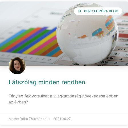
ÖT PERC EURÓPA BLOG
Látszólag minden rendben
Tényleg felgyorsulhat a világgazdaság növekedése ebben
az évben?
Máthé Réka Zsuzsánna
2021.09.27.