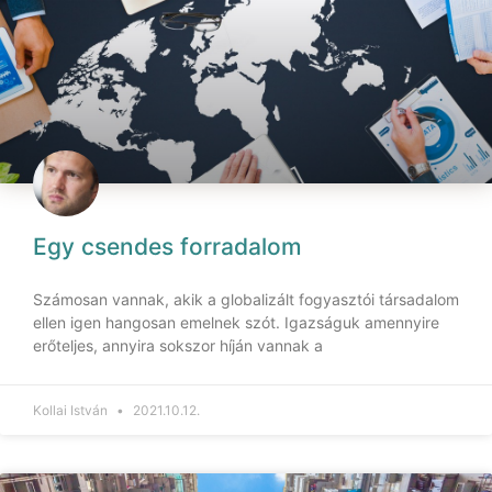
Egy csendes forradalom
Számosan vannak, akik a globalizált fogyasztói társadalom
ellen igen hangosan emelnek szót. Igazságuk amennyire
erőteljes, annyira sokszor híján vannak a
Kollai István
2021.10.12.