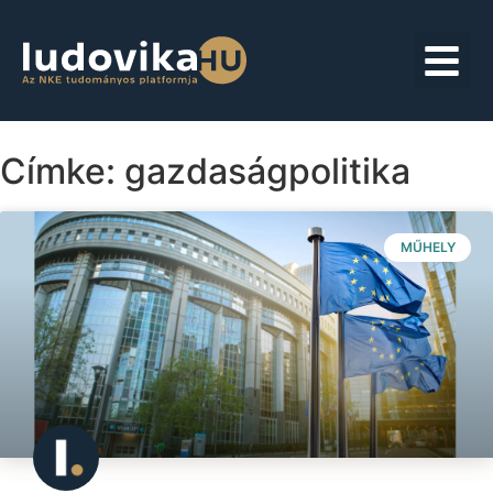
Címke: gazdaságpolitika
MŰHELY