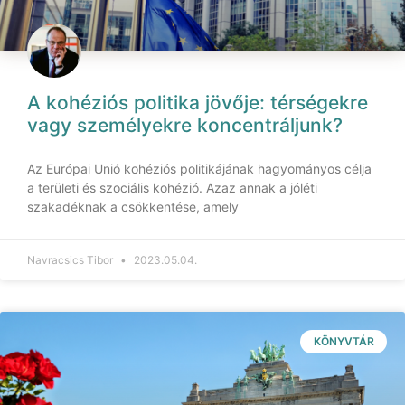
A kohéziós politika jövője: térségekre
vagy személyekre koncentráljunk?
Az Európai Unió kohéziós politikájának hagyományos célja
a területi és szociális kohézió. Azaz annak a jóléti
szakadéknak a csökkentése, amely
Navracsics Tibor
2023.05.04.
KÖNYVTÁR