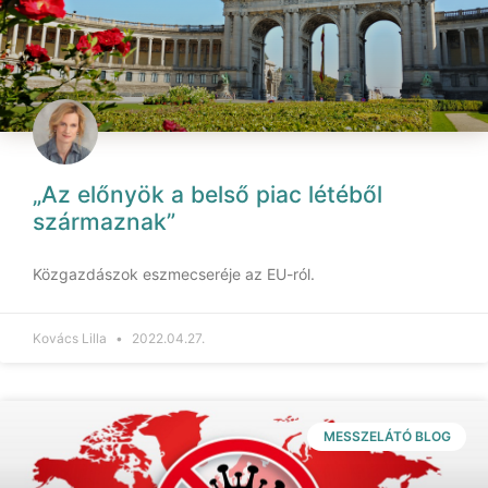
„Az előnyök a belső piac létéből
származnak”
Közgazdászok eszmecseréje az EU-ról.
Kovács Lilla
2022.04.27.
MESSZELÁTÓ BLOG