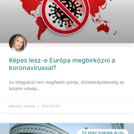
Képes lesz-e Európa megbirkózni a
koronavírussal?
Az integráció nem megfelelő szintje, döntésképtelenség és
bizalmi válság…
Németh Andrea
2021.06.01.
ÖT PERC EURÓPA BLOG