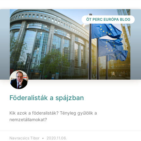
ÖT PERC EURÓPA BLOG
Föderalisták a spájzban
Kik azok a föderalisták? Tényleg gyűlölik a
nemzetállamokat?
Navracsics Tibor
2020.11.06.