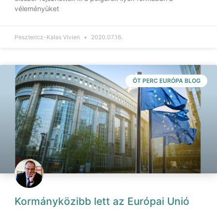
véleményüket
Pesztericz-Kalas Vivien
2020.07.16.
ÖT PERC EURÓPA BLOG
Kormányközibb lett az Európai Unió