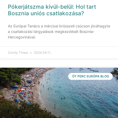
Pókerjátszma kívül-belül: Hol tart
Bosznia uniós csatlakozása?
Az Európai Tanács a márciusi brüsszeli csúcson jóváhagyta
a csatlakozási tárgyalások megkezdését Bosznia-
Hercegovinával.
Zsivity Tímea
2024.04.11.
ÖT PERC EURÓPA BLOG