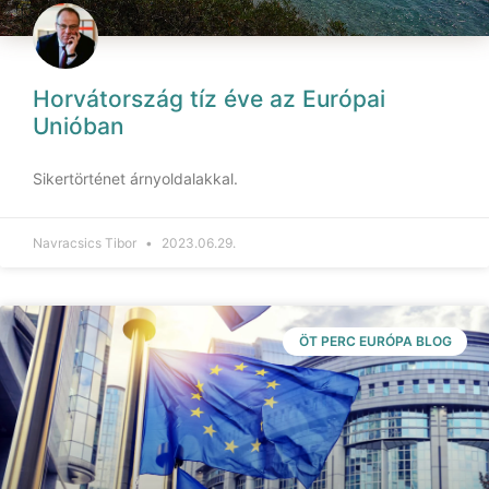
Horvátország tíz éve az Európai
Unióban
Sikertörténet árnyoldalakkal.
Navracsics Tibor
2023.06.29.
ÖT PERC EURÓPA BLOG