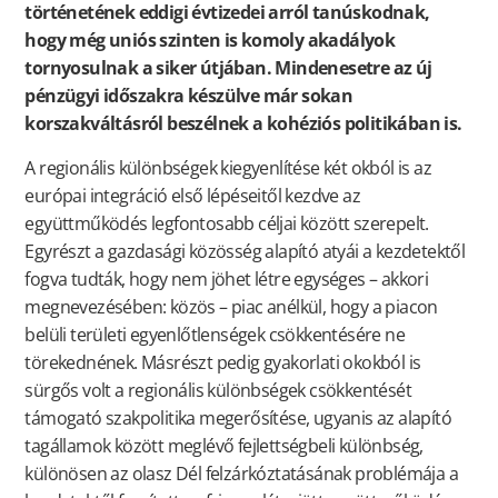
történetének eddigi évtizedei arról tanúskodnak,
hogy még uniós szinten is komoly akadályok
tornyosulnak a siker útjában. Mindenesetre az új
pénzügyi időszakra készülve már sokan
korszakváltásról beszélnek a kohéziós politikában is.
A regionális különbségek kiegyenlítése két okból is az
európai integráció első lépéseitől kezdve az
együttműködés legfontosabb céljai között szerepelt.
Egyrészt a gazdasági közösség alapító atyái a kezdetektől
fogva tudták, hogy nem jöhet létre egységes – akkori
megnevezésében: közös – piac anélkül, hogy a piacon
belüli területi egyenlőtlenségek csökkentésére ne
törekednének. Másrészt pedig gyakorlati okokból is
sürgős volt a regionális különbségek csökkentését
támogató szakpolitika megerősítése, ugyanis az alapító
tagállamok között meglévő fejlettségbeli különbség,
különösen az olasz Dél felzárkóztatásának problémája a