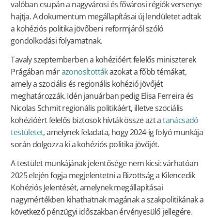
valóban csupán a nagyvárosi és fővárosi régiók versenye
hajtja. A dokumentum megállapításai új lendületet adtak
a kohéziós politika jövőbeni reformjáról szóló
gondolkodási folyamatnak.
Tavaly szeptemberben a kohézióért felelős miniszterek
Prágában már
azonosították
azokat a főbb témákat,
amely a szociális és regionális kohézió jövőjét
meghatározzák. Idén januárban pedig Elisa Ferreira és
Nicolas Schmit regionális politikáért, illetve szociális
kohézióért felelős biztosok hívták össze azt a
tanácsadó
testületet
, amelynek feladata, hogy 2024-ig folyó munkája
során dolgozza ki a kohéziós politika jövőjét.
A testület munkájának jelentősége nem kicsi: várhatóan
2025 elején fogja megjelentetni a Bizottság a Kilencedik
Kohéziós Jelentését, amelynek megállapításai
nagymértékben kihathatnak magának a szakpolitikának a
következő pénzügyi időszakban érvényesülő jellegére.