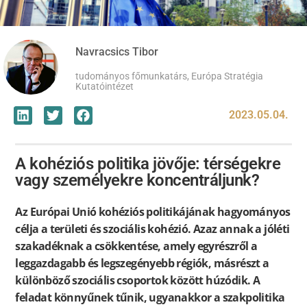
Navracsics Tibor
tudományos főmunkatárs, Európa Stratégia
Kutatóintézet
2023.05.04.
A kohéziós politika jövője: térségekre
vagy személyekre koncentráljunk?
Az Európai Unió kohéziós politikájának hagyományos
célja a területi és szociális kohézió. Azaz annak a jóléti
szakadéknak a csökkentése, amely egyrészről a
leggazdagabb és legszegényebb régiók, másrészt a
különböző szociális csoportok között húzódik. A
feladat könnyűnek tűnik, ugyanakkor a szakpolitika