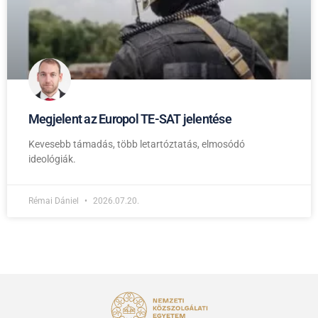
Megjelent az Europol TE-SAT jelentése
Kevesebb támadás, több letartóztatás, elmosódó
ideológiák.
Rémai Dániel
2026.07.20.