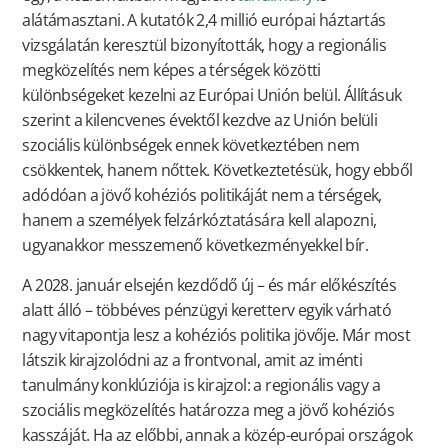
alátámasztani. A kutatók 2,4 millió európai háztartás
vizsgálatán keresztül bizonyították, hogy a regionális
megközelítés nem képes a térségek közötti
különbségeket kezelni az Európai Unión belül. Állításuk
szerint a kilencvenes évektől kezdve az Unión belüli
szociális különbségek ennek következtében nem
csökkentek, hanem nőttek. Következtetésük, hogy ebből
adódóan a jövő kohéziós politikáját nem a térségek,
hanem a személyek felzárkóztatására kell alapozni,
ugyanakkor messzemenő következményekkel bír.
A 2028. január elsején kezdődő új – és már előkészítés
alatt álló – többéves pénzügyi keretterv egyik várható
nagy vitapontja lesz a kohéziós politika jövője. Már most
látszik kirajzolódni az a frontvonal, amit az iménti
tanulmány konklúziója is kirajzol: a regionális vagy a
szociális megközelítés határozza meg a jövő kohéziós
kasszáját. Ha az előbbi, annak a közép-európai országok