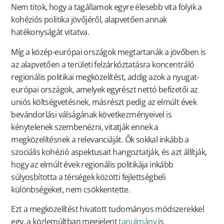
Nem titok, hogy a tagállamok egyre élesebb vita folyik a
kohéziós politika jövőjéről, alapvetően annak
hatékonyságát vitatva.
Míg a közép-európai országok megtartanák a jövőben is
az alapvetően a területi felzárkóztatásra koncentráló
regionális politikai megközelítést, addig azok a nyugat-
európai országok, amelyek egyrészt nettó befizetői az
uniós költségvetésnek, másrészt pedig az elmúlt évek
bevándorlási válságának következményeivel is
kénytelenek szembenézni, vitatják ennek a
megközelítésnek a relevanciáját. Ők sokkal inkább a
szociális kohézió aspektusait hangoztatják, és azt állítják,
hogy az elmúlt évek regionális politikája inkább
súlyosbította a térségek közötti fejlettségbeli
különbségeket, nem csökkentette.
Ezt a megközelítést hivatott tudományos módszerekkel
egy, a közlemúltban megjelent
tanulmány
is