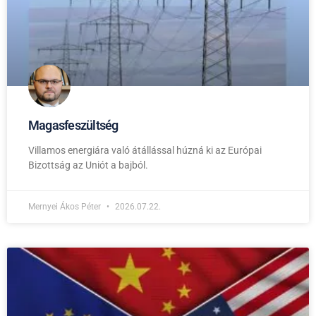
Magasfeszültség
Villamos energiára való átállással húzná ki az Európai
Bizottság az Uniót a bajból.
Mernyei Ákos Péter
2026.07.22.