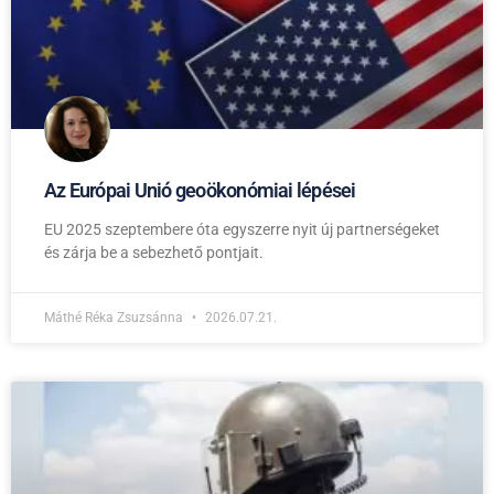
Az Európai Unió geoökonómiai lépései
EU 2025 szeptembere óta egyszerre nyit új partnerségeket
és zárja be a sebezhető pontjait.
Máthé Réka Zsuzsánna
2026.07.21.