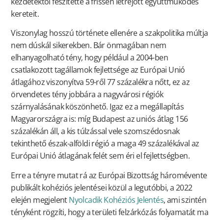
kezdetektől feszítette a frissen létrejött együttműködés
kereteit.
Viszonylag hosszú története ellenére a szakpolitika múltja
nem dúskál sikerekben. Bár önmagában nem
elhanyagolható tény, hogy például a 2004-ben
csatlakozott tagállamok fejlettsége az Európai Unió
átlagához viszonyítva 59-ről 77 százalékra nőtt, ez az
örvendetes tény jobbára a nagyvárosi régiók
szárnyalásának köszönhető. Igaz ez a megállapítás
Magyarországra is: míg Budapest az uniós átlag 156
százalékán áll, a kis túlzással vele szomszédosnak
tekinthető észak-alföldi régió a maga 49 százalékával az
Európai Unió átlagának felét sem éri el fejlettségben.
Erre a tényre mutat rá az Európai Bizottság háromévente
publikált kohéziós jelentései közül a legutóbbi, a 2022
elején megjelent
Nyolcadik Kohéziós Jelentés
, ami szintén
tényként rögzíti, hogy a területi felzárkózás folyamatát ma