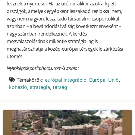
lesznek a nyertesei. Ha az utóbbi, akkor azok a fejlett
országok, amelyek egyébként leszakadó régiókkal nem,
vagy nem nagyon, leszakadó társadalmi csoportokkal
azonban – a bevándorlási válság következményeként –
nagy számban rendelkeznek. A kérdés
megválaszolásának mikéntje stratégiailag is
meghatározhatja a közép-európai térségek felzárkózási
ütemét.
Nyitókép:depositphotos.com
/symbiot
Témakörök:
európai integráció
,
Európai Unió
,
kohézió
,
stratégia
,
térség