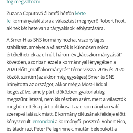
fog megváltozni.
Zuzana Caputová államfő hétfőn
kérte
fel
kormányalakításra a választást megnyerő Robert Ficot,
akinek két hete van a tárgyalások lefolytatására.
A Smer-Hlas-SNS kormány hozhat viszonylagos
stabilitást, amelyet a választók is különösen sokra
értékelhetnek az elmúlt három év „káoszkormányzását”
követően, azonban ezzel a kormánnyal lényegében a
2020 előtt „maffiakormányzás” térne vissza. 2016 és 2020
között szintén (az akkor még egységes) Smer és SNS
irányította az országot, akkor még a Most-Híddal
kiegészülve, amely párt időközben gyakorlatilag
megszűnt létezni, nem kis részben azért, mert a választók
megbüntették a párt politikusait az e kormányban való
szerepvállalásuk miatt. E kormány ciklusának félideje előtt
kényszerült
lemondani
a kormányfői posztról Robert Fico,
és átadni azt Peter Pellegrininek, miután belebukott a