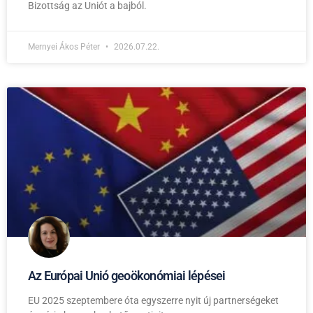
Bizottság az Uniót a bajból.
Mernyei Ákos Péter
2026.07.22.
Az Európai Unió geoökonómiai lépései
EU 2025 szeptembere óta egyszerre nyit új partnerségeket