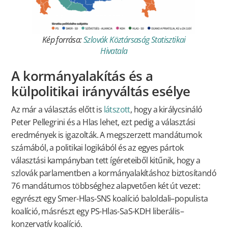
Kép forrása:
Szlovák Köztársaság Statisztikai
Hivatala
A kormányalakítás és a
külpolitikai irányváltás esélye
Az már a választás előtt is
látszott
, hogy a királycsináló
Peter Pellegrini és a Hlas lehet, ezt pedig a választási
eredmények is igazolták. A megszerzett mandátumok
számából, a politikai logikából és az egyes pártok
választási kampányban tett ígéreteiből kitűnik, hogy a
szlovák parlamentben a kormányalakításhoz biztosítandó
76 mandátumos többséghez alapvetően két út vezet:
egyrészt egy Smer-Hlas-SNS koalíció baloldali–populista
koalíció, másrészt egy PS-Hlas-SaS-KDH liberális–
konzervatív koalíció.