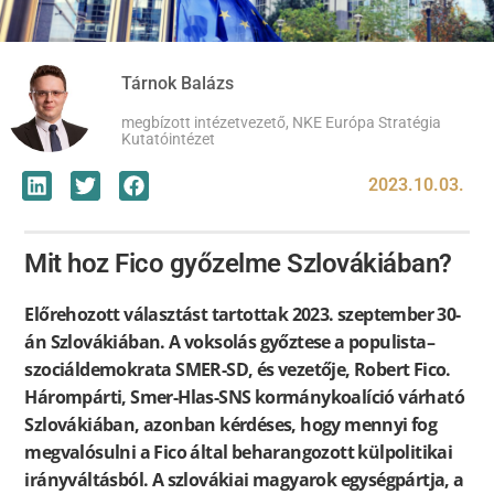
Tárnok Balázs
megbízott intézetvezető, NKE Európa Stratégia
Kutatóintézet
2023.10.03.
Mit hoz Fico győzelme Szlovákiában?
Előrehozott választást tartottak 2023. szeptember 30-
án Szlovákiában. A voksolás győztese a populista–
szociáldemokrata SMER-SD, és vezetője, Robert Fico.
Hárompárti, Smer-Hlas-SNS kormánykoalíció várható
Szlovákiában, azonban kérdéses, hogy mennyi fog
megvalósulni a Fico által beharangozott külpolitikai
irányváltásból. A szlovákiai magyarok egységpártja, a