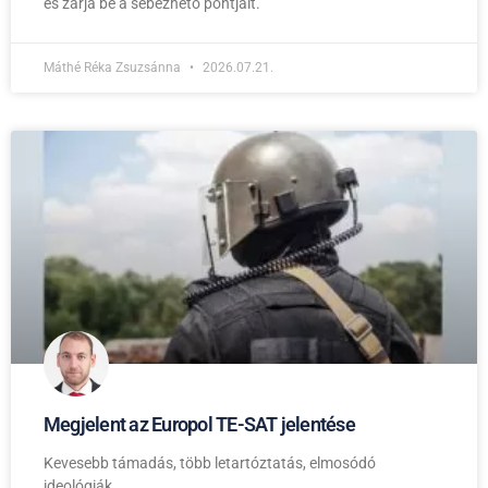
és zárja be a sebezhető pontjait.
Máthé Réka Zsuzsánna
2026.07.21.
Megjelent az Europol TE-SAT jelentése
Kevesebb támadás, több letartóztatás, elmosódó
ideológiák.