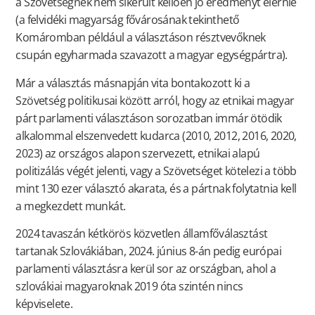
a Szövetségnek nem sikerült kellően jó eredményt elérnie
(a felvidéki magyarság fővárosának tekinthető
Komáromban például a választáson résztvevőknek
csupán egyharmada szavazott a magyar egységpártra).
Már a választás másnapján vita bontakozott ki a
Szövetség politikusai között arról, hogy az etnikai magyar
párt parlamenti választáson sorozatban immár ötödik
alkalommal elszenvedett kudarca (2010, 2012, 2016, 2020,
2023) az országos alapon szervezett, etnikai alapú
politizálás végét jelenti, vagy a Szövetséget kötelezi a több
mint 130 ezer választó akarata, és a pártnak folytatnia kell
a megkezdett munkát.
2024 tavaszán kétkörös közvetlen államfőválasztást
tartanak Szlovákiában, 2024. június 8-án pedig európai
parlamenti választásra kerül sor az országban, ahol a
szlovákiai magyaroknak 2019 óta szintén nincs
képviselete.