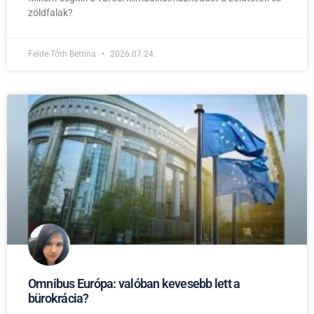
zöldfalak?
Felde-Tóth Bettina
2026.07.24.
Omnibus Európa: valóban kevesebb lett a
bürokrácia?