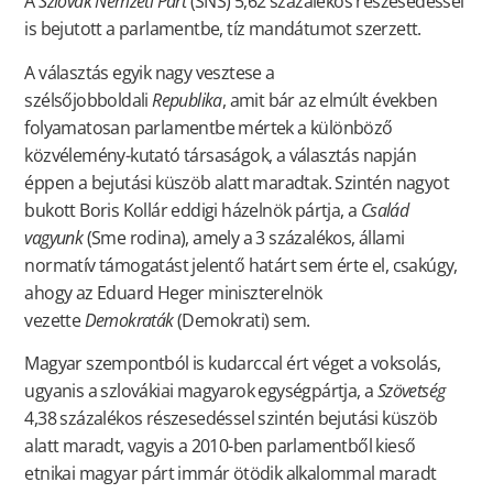
A
Szlovák Nemzeti Párt
(SNS) 5,62 százalékos részesedéssel
is bejutott a parlamentbe, tíz mandátumot szerzett.
A választás egyik nagy vesztese a
szélsőjobboldali
Republika
, amit bár az elmúlt években
folyamatosan parlamentbe mértek a különböző
közvélemény-kutató társaságok, a választás napján
éppen a bejutási küszöb alatt maradtak. Szintén nagyot
bukott Boris Kollár eddigi házelnök pártja, a
Család
vagyunk
(Sme rodina), amely a 3 százalékos, állami
normatív támogatást jelentő határt sem érte el, csakúgy,
ahogy az Eduard Heger miniszterelnök
vezette
Demokraták
(Demokrati) sem.
Magyar szempontból is kudarccal ért véget a voksolás,
ugyanis a szlovákiai magyarok egységpártja, a
Szövetség
4,38 százalékos részesedéssel szintén bejutási küszöb
alatt maradt, vagyis a 2010-ben parlamentből kieső
etnikai magyar párt immár ötödik alkalommal maradt