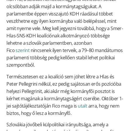
olcsóbban adják majd a kormánytagságukat. A
parlamentbe éppen visszajutó KDH ráadásul többet
veszíthetne egy ilyen kormányba való belépéssel, mint
amit nyerne vele. Meg kell jegyezni továbbá, hogy a Smer-
Hlas-SNS-KDH koalíciónak alkotmányozó többsége
lehetne a szlovák parlamentben, azonban
Fico
szerint
nincsenek ilyen terveik, a 79–80 mandátumos
parlamenti többség pedig kellően stabil lehet politikai
szempontból.
Természetesen ez a koalíció sem jöhet létre a Hlas és
Peter Pellegrini nélkül, ez pedig sajátosan erős pozícióba
helyezi Pellegrinit, aki akár még kormányfői posztot is
kérhet magának a kormánytagságért cserébe. Október 1-
jei sajtótájékoztatóján Fico maga is
utalt
arra, hogy nem
biztos, hogy ő lesz a kormányfő.
Szlovákia jövőbeli külpolitikai irányultsága, amely a