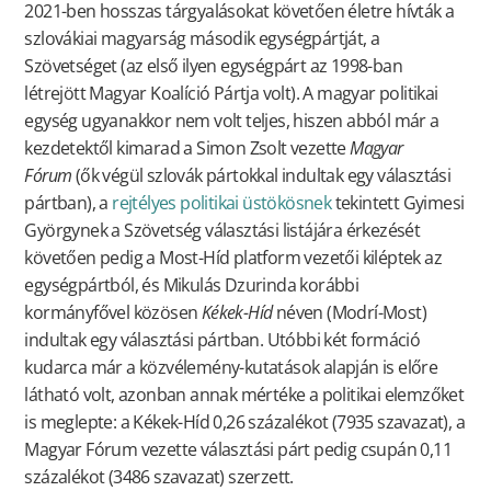
2021-ben hosszas tárgyalásokat követően életre hívták a
szlovákiai magyarság második egységpártját, a
Szövetséget (az első ilyen egységpárt az 1998-ban
létrejött Magyar Koalíció Pártja volt). A magyar politikai
egység ugyanakkor nem volt teljes, hiszen abból már a
kezdetektől kimarad a Simon Zsolt vezette
Magyar
Fórum
(ők végül szlovák pártokkal indultak egy választási
pártban), a
rejtélyes politikai üstökösnek
tekintett Gyimesi
Györgynek a Szövetség választási listájára érkezését
követően pedig a Most-Híd platform vezetői kiléptek az
egységpártból, és Mikulás Dzurinda korábbi
kormányfővel közösen
Kékek-Híd
néven (Modrí-Most)
indultak egy választási pártban. Utóbbi két formáció
kudarca már a közvélemény-kutatások alapján is előre
látható volt, azonban annak mértéke a politikai elemzőket
is meglepte: a Kékek-Híd 0,26 százalékot (7935 szavazat), a
Magyar Fórum vezette választási párt pedig csupán 0,11
százalékot (3486 szavazat) szerzett.