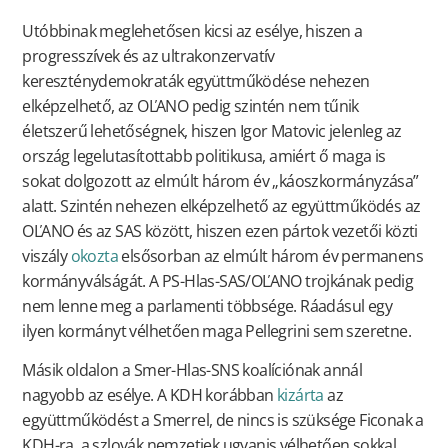
Utóbbinak meglehetősen kicsi az esélye, hiszen a
progresszívek és az ultrakonzervatív
kereszténydemokraták együttműködése nehezen
elképzelhető, az OĽANO pedig szintén nem tűnik
életszerű lehetőségnek, hiszen Igor Matovic jelenleg az
ország legelutasítottabb politikusa, amiért ő maga is
sokat dolgozott az elmúlt három év „káoszkormányzása”
alatt. Szintén nehezen elképzelhető az együttműködés az
OĽANO és az SAS között, hiszen ezen pártok vezetői közti
viszály
okozta
elsősorban az elmúlt három év permanens
kormányválságát. A PS-Hlas-SAS/OĽANO trojkának pedig
nem lenne meg a parlamenti többsége. Ráadásul egy
ilyen kormányt vélhetően maga Pellegrini sem szeretne.
Másik oldalon a Smer-Hlas-SNS koalíciónak annál
nagyobb az esélye. A KDH korábban
kizárta
az
együttműködést a Smerrel, de nincs is szüksége Ficonak a
KDH-ra, a szlovák nemzetiek ugyanis vélhetően sokkal