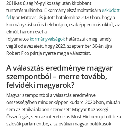
2018-as újságíró-gyilkosság után kirobbant
tüntetéshullámba. E kormány elszámoltatására
esküdött
fel
Igor Matovic, és jutott hatalomhoz 2020-ban, hogy a
kormányzásba ő is belebukjon, csak éppen más okból; az
elmúlt három évet a
folyamatos
kormányválságok
határozták meg, amely
végül oda vezetett, hogy 2023. szeptember 30-án újra
Robert Fico pártja nyerte meg a választást.
A választás eredménye magyar
szempontból – merre tovább,
felvidéki magyarok?
Magyar szempontból a választás eredménye
összességében mindenképpen kudarc. 2020-ban, miután
sem az etnikai alapon szervezett Magyar Közösségi
Összefogás, sem az interetnikus Most-Híd nem jutott be a
szlovák parlamentbe, a szlovákiai magyar politikusok