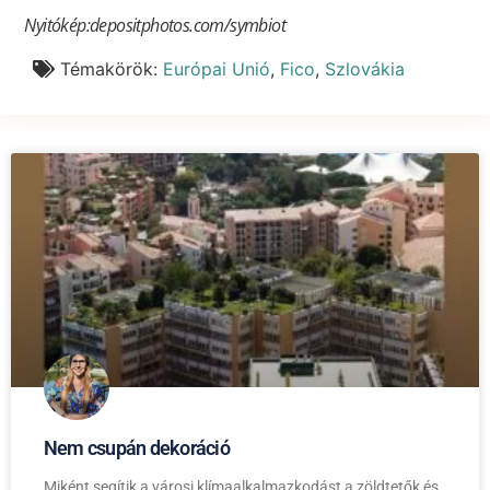
Nyitókép:depositphotos.com
/symbiot
Témakörök:
Európai Unió
,
Fico
,
Szlovákia
Nem csupán dekoráció
Miként segítik a városi klímaalkalmazkodást a zöldtetők és