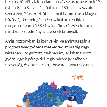
bejutási küszöb alatt parlamenti választáson az elmúlt 13
évben. Bár a Szövetség több mint 130 ezer szavazatot
szervezett, 20 ezerrel többet, mint három éve a Magyar
Közösségi Összefogás, a Szlovákiában rendkívül
magasnak számító 68,51 százalékos részvételi arány
miatt ez az eredmény is kevésnek bizonyult.
Amíg Pozsonyban és környékén, valamint Kassán a
progresszívek győzedelmeskedtek, az ország nagy
részében Fico győzött, csak néhány járásban tudott
győzni egyéb párt (a déli régió három járásában a
Szövetség, északon a KDH, illetve az OĽANO és a Hlas).