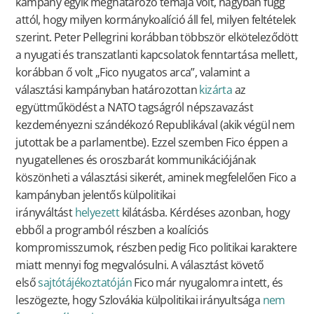
kampány egyik meghatározó témája volt, nagyban függ
attól, hogy milyen kormánykoalíció áll fel, milyen feltételek
szerint. Peter Pellegrini korábban többször elköteleződött
a nyugati és transzatlanti kapcsolatok fenntartása mellett,
korábban ő volt „Fico nyugatos arca”, valamint a
választási kampányban határozottan
kizárta
az
együttműködést a NATO tagságról népszavazást
kezdeményezni szándékozó Republikával (akik végül nem
jutottak be a parlamentbe). Ezzel szemben Fico éppen a
nyugatellenes és oroszbarát kommunikációjának
köszönheti a választási sikerét, aminek megfelelően Fico a
kampányban jelentős külpolitikai
irányváltást
helyezett
kilátásba. Kérdéses azonban, hogy
ebből a programból részben a koalíciós
kompromisszumok, részben pedig Fico politikai karaktere
miatt mennyi fog megvalósulni. A választást követő
első
sajtótájékoztatóján
Fico már nyugalomra intett, és
leszögezte, hogy Szlovákia külpolitikai irányultsága
nem