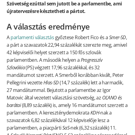
Szövetség ezúttal sem jutott be a parlamentbe, ami
újratervezésre késztetheti a pártot.
A választás eredménye
A
parlamenti választás
győztese Robert Fico és a
Smer-SD
,
a párt a szavazatok 22,94 százalékát szerezte meg, amivel
42 képviselői helyet szerzett a 150 fős szlovák
parlamentben. A második helyen a
Progresszív
Szlovákia
(PS) végzett 17,96 százalékkal, és 32
mandátumot szerzett. A Smerből korábban kivált, Peter
Pellegrini vezette
Hlas-SD
(14,7 százalék) lett a harmadik,
27 mandátummal. Bejutott a parlamentbe az Igor
Matovic által vezetett választási szövetség, az
OĽANO és
barátai
(8,89 százalék) is, amely 16 mandátumot szerzett a
parlamentben. A kereszténydemokrata
KDH
-nak a
szavazatok 6,82 százalékával 12 képviselője lesz a
parlamentben, a piacpárti
SaS
-nek (6,32 százalék) 11.