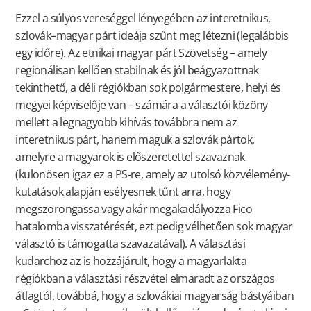
Ezzel a súlyos vereséggel lényegében az interetnikus,
szlovák–magyar párt ideája szűnt meg létezni (legalábbis
egy időre). Az etnikai magyar párt Szövetség – amely
regionálisan kellően stabilnak és jól beágyazottnak
tekinthető, a déli régiókban sok polgármestere, helyi és
megyei képviselője van – számára a választói közöny
mellett a legnagyobb kihívás továbbra nem az
interetnikus párt, hanem maguk a szlovák pártok,
amelyre a magyarok is előszeretettel szavaznak
(különösen igaz ez a PS-re, amely az utolsó közvélemény-
kutatások alapján esélyesnek tűnt arra, hogy
megszorongassa vagy akár megakadályozza Fico
hatalomba visszatérését, ezt pedig vélhetően sok magyar
választó is támogatta szavazatával). A választási
kudarchoz az is hozzájárult, hogy a magyarlakta
régiókban a választási részvétel elmaradt az országos
átlagtól, továbbá, hogy a szlovákiai magyarság bástyáiban