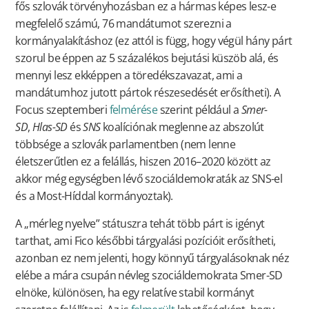
fős szlovák törvényhozásban ez a hármas képes lesz-e
megfelelő számú, 76 mandátumot szerezni a
kormányalakításhoz (ez attól is függ, hogy végül hány párt
szorul be éppen az 5 százalékos bejutási küszöb alá, és
mennyi lesz ekképpen a töredékszavazat, ami a
mandátumhoz jutott pártok részesedését erősítheti). A
Focus szeptemberi
felmérése
szerint például a
Smer-
SD
,
Hlas-SD
és
SNS
koalíciónak meglenne az abszolút
többsége a szlovák parlamentben (nem lenne
életszerűtlen ez a felállás, hiszen 2016–2020 között az
akkor még egységben lévő szociáldemokraták az SNS-el
és a Most-Híddal kormányoztak).
A „mérleg nyelve” státuszra tehát több párt is igényt
tarthat, ami Fico későbbi tárgyalási pozícióit erősítheti,
azonban ez nem jelenti, hogy könnyű tárgyalásoknak néz
elébe a mára csupán névleg szociáldemokrata Smer-SD
elnöke, különösen, ha egy relatíve stabil kormányt