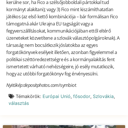
kerülne sor, ha Fico a szélsőjobboldali pártokkal tud
kormányt alakítani); vagy 3) Fico mint kiszámíthatatlan
játékos (az első kettő kombinációja – bár formálisan Fico
támogatná akár Ukrajna EU tagságát vagy a
fegyverszállításokat, kommunikációjában ettől eltérő
üzeneteket közvetítene a szlovák választópolgároknak). A
társaság nem bocsátkozik jóslatokba az egyes
forgatókönyvek esélyeit illetően, azonban figyelemmel a
politikai széttöredezettségre és a kormányalakítás fent
ismertetett várható nehézségeire, jó esély mutatkozik,
hogy az utóbbi forgatókönyv fog érvényesülni.
Nyitókép:depositphotos.com
/symbiot
Témakörök:
Európai Unió
,
fősodor
,
Szlovákia
,
választás