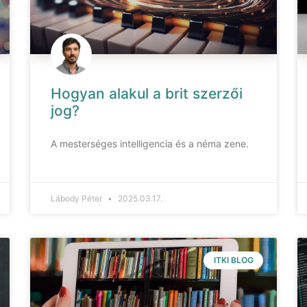
Hogyan alakul a brit szerzői
jog?
A mesterséges intelligencia és a néma zene.
Lábody Péter
2025.03.17.
ITKI BLOG