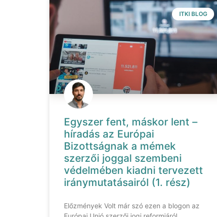
ITKI BLOG
Egyszer fent, máskor lent –
híradás az Európai
Bizottságnak a mémek
szerzői joggal szembeni
védelmében kiadni tervezett
iránymutatásairól (1. rész)
Előzmények Volt már szó ezen a blogon az
Európai Unió szerzői jogi reformjáról,