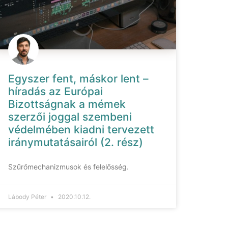
Egyszer fent, máskor lent –
híradás az Európai
Bizottságnak a mémek
szerzői joggal szembeni
védelmében kiadni tervezett
iránymutatásairól (2. rész)
Szűrőmechanizmusok és felelősség.
Lábody Péter
2020.10.12.