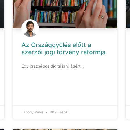
Az Országgyűlés előtt a
szerzői jogi törvény reformja
Egy igazságos digitális világért…
Lábody Péter
2021.04.20.