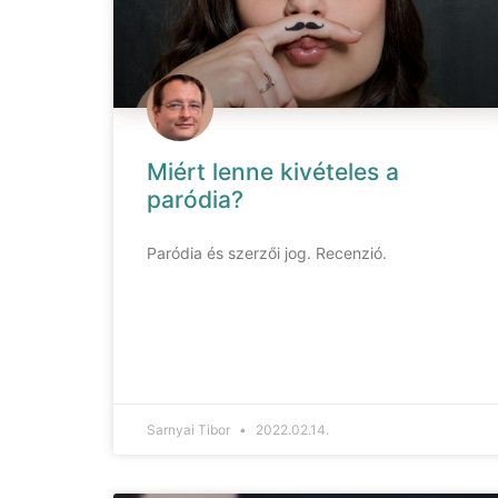
Miért lenne kivételes a
paródia?
Paródia és szerzői jog. Recenzió.
Sarnyai Tibor
2022.02.14.