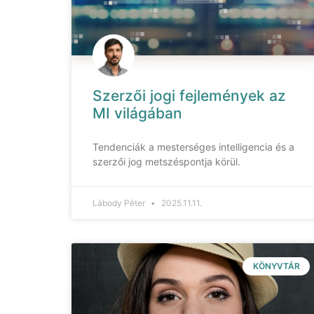
Szerzői jogi fejlemények az
MI világában
Tendenciák a mesterséges intelligencia és a
szerzői jog metszéspontja körül.
Lábody Péter
2025.11.11.
KÖNYVTÁR