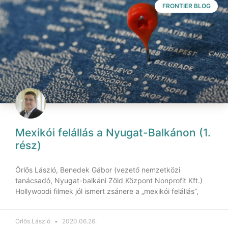
FRONTIER BLOG
Mexikói felállás a Nyugat-Balkánon (1.
rész)
Örlős László, Benedek Gábor (vezető nemzetközi
tanácsadó, Nyugat-balkáni Zöld Központ Nonprofit Kft.)
Hollywoodi filmek jól ismert zsánere a „mexikói felállás”,
Örlős László
2020.06.26.