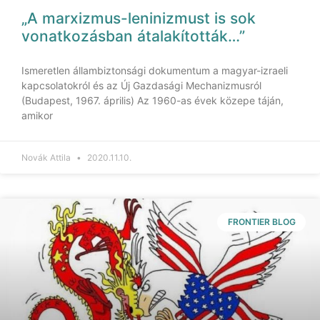
„A marxizmus-leninizmust is sok
vonatkozásban átalakították…”
Ismeretlen állambiztonsági dokumentum a magyar-izraeli
kapcsolatokról és az Új Gazdasági Mechanizmusról
(Budapest, 1967. április) Az 1960-as évek közepe táján,
amikor
Novák Attila
2020.11.10.
FRONTIER BLOG