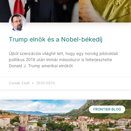
Trump elnök és a Nobel-békedíj
Újból szenzációs világhír lett, hogy egy norvég jobboldali
politikus 2018 után immár másodszor is felterjesztette
Donald J. Trump amerikai elnököt
Csutak Zsolt
2020.09.10.
FRONTIER BLOG