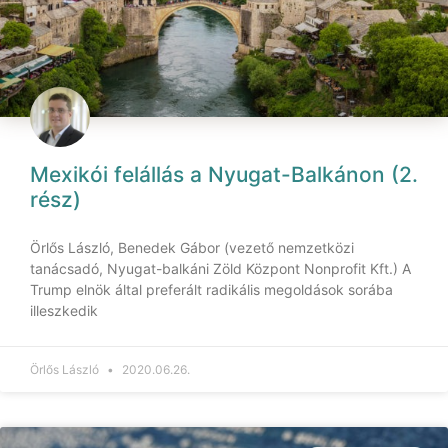
Mexikói felállás a Nyugat-Balkánon (2.
rész)
Örlős László, Benedek Gábor (vezető nemzetközi
tanácsadó, Nyugat-balkáni Zöld Központ Nonprofit Kft.) A
Trump elnök által preferált radikális megoldások sorába
illeszkedik
Örlős László
2020.06.26.