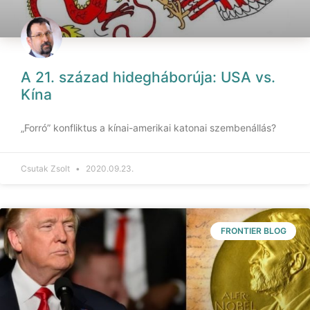
A 21. század hidegháborúja: USA vs.
Kína
„Forró” konfliktus a kínai-amerikai katonai szembenállás?
Csutak Zsolt
2020.09.23.
FRONTIER BLOG