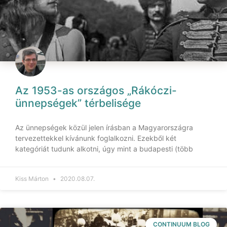
Az 1953-as országos „Rákóczi-
ünnepségek” térbelisége
Az ünnepségek közül jelen írásban a Magyarországra
tervezettekkel kívánunk foglalkozni. Ezekből két
kategóriát tudunk alkotni, úgy mint a budapesti (több
Kiss Márton
2020.08.07.
CONTINUUM BLOG