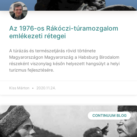
Az 1976-os Rákóczi-túramozgalom
emlékezeti rétegei
A túrázás és természetjárás rövid története
Magyarországon Magyarország a Habsburg Birodalom
részeként viszonylag későn helyezett hangsúlyt a helyi
turizmus fejlesztésére.
Kiss Márton
2020.11.24.
CONTINUUM BLOG