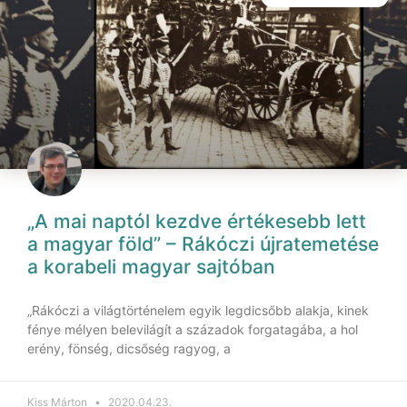
„A mai naptól kezdve értékesebb lett
a magyar föld” – Rákóczi újratemetése
a korabeli magyar sajtóban
„Rákóczi a világtörténelem egyik legdicsőbb alakja, kinek
fénye mélyen belevilágít a századok forgatagába, a hol
erény, fönség, dicsőség ragyog, a
Kiss Márton
2020.04.23.