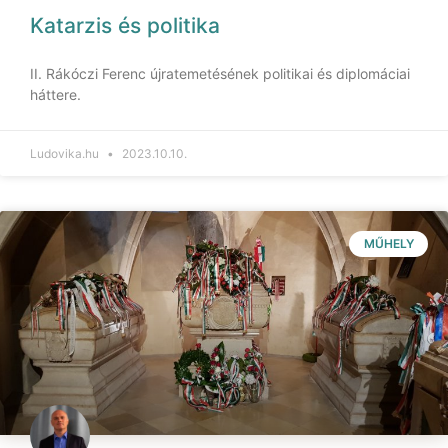
Katarzis és politika
II. Rákóczi Ferenc újratemetésének politikai és diplomáciai
háttere.
Ludovika.hu
2023.10.10.
MŰHELY