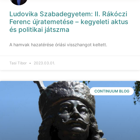
Ludovika Szabadegyetem: II. Rákóczi
Ferenc újratemetése – kegyeleti aktus
és politikai játszma
A hamvak hazatérése óriási visszhangot keltett.
Tasi Tibor
2023.03.01.
CONTINUUM BLOG