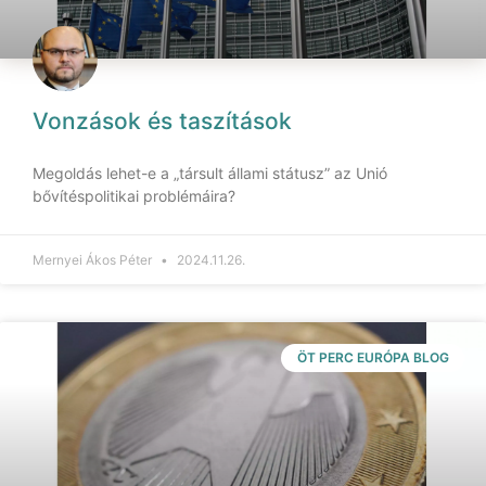
Vonzások és taszítások
Megoldás lehet-e a „társult állami státusz” az Unió
bővítéspolitikai problémáira?
Mernyei Ákos Péter
2024.11.26.
ÖT PERC EURÓPA BLOG