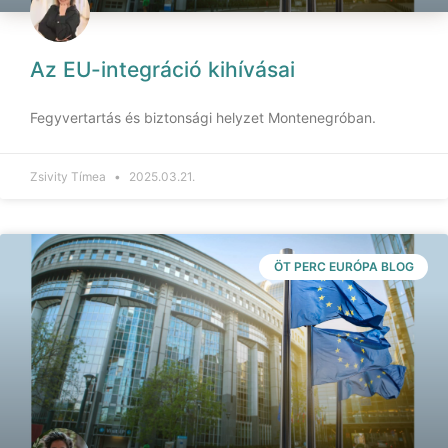
Az EU-integráció kihívásai
Fegyvertartás és biztonsági helyzet Montenegróban.
Zsivity Tímea
2025.03.21.
ÖT PERC EURÓPA BLOG