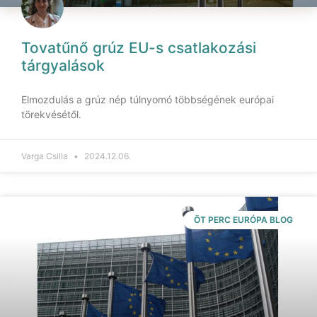
Tovatűnő grúz EU-s csatlakozási
tárgyalások
Elmozdulás a grúz nép túlnyomó többségének európai
törekvésétől.
Varga Csilla
2024.12.06.
ÖT PERC EURÓPA BLOG