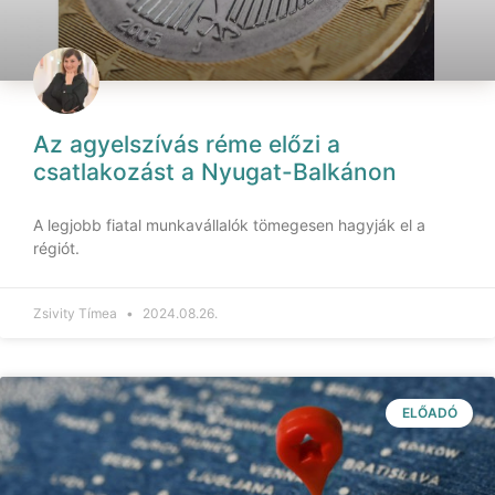
Az agyelszívás réme előzi a
csatlakozást a Nyugat-Balkánon
A legjobb fiatal munkavállalók tömegesen hagyják el a
régiót.
Zsivity Tímea
2024.08.26.
ELŐADÓ