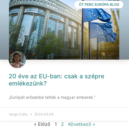
ÖT PERC EURÓPA BLOG
20 éve az EU-ban: csak a szépre
emlékezünk?
„Európát erősebbé tették a magyar emberek.”
Varga Csilla
2024.05.08.
« Előző
1
2
Következő »