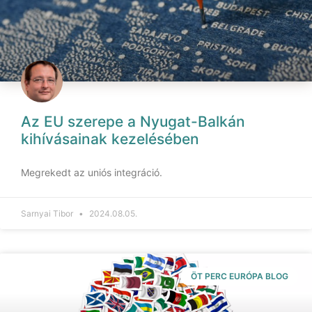
Az EU szerepe a Nyugat-Balkán
kihívásainak kezelésében
Megrekedt az uniós integráció.
Sarnyai Tibor
2024.08.05.
ÖT PERC EURÓPA BLOG