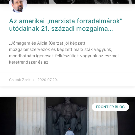
Az amerikai „marxista forradalmárok”
utódainak 21. századi mozgalma…
„Jómagam és Alicia (Garza) jól képzett
mozgalomszervezők és képzett marxisták vagyunk,
mondhatnám igencsak felkészültek vagyunk az eszmei
keretrendszer és az
Csutak Zsolt
2020.07.20.
FRONTIER BLOG