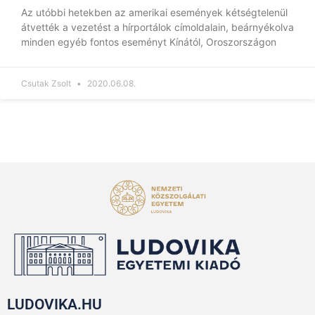
Az utóbbi hetekben az amerikai események kétségtelenül
átvették a vezetést a hírportálok címoldalain, beárnyékolva
minden egyéb fontos eseményt Kínától, Oroszországon
Csutak Zsolt
2020.06.08.
LUDOVIKA.HU