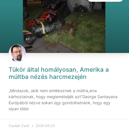
Tükör által homályosan, Amerika a
múltba nézés harcmezején
„Mindazok, akik nem emlékeznek a múltra,arra
kárhoztatnak, hogy megismételjék azt”George Santayana
Európából nézve sokan úgy gondolhatnánk, hogy egy
olyan több
Csutak Zsolt
2020.06.23.