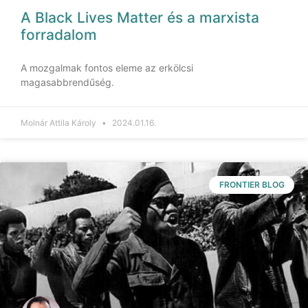
A Black Lives Matter és a marxista
forradalom
A mozgalmak fontos eleme az erkölcsi
magasabbrendűség.
Molnár Attila Károly
2024.01.16.
FRONTIER BLOG