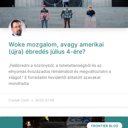
Woke mozgalom, avagy amerikai
(újra) ébredés július 4-ére?
„Felébredni a közönyből, a tehetetlenségből és az
elnyomás évszázados rémálmából és megváltoztatni a
világot.” E forradalmi hevülettől átitatott szavakat
mondhatta
Csutak Zsolt
2020.07.06.
FRONTIER BLOG