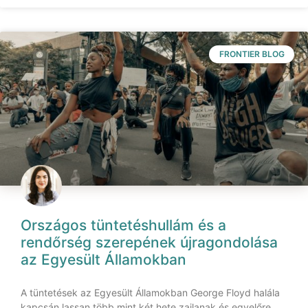
FRONTIER BLOG
Országos tüntetéshullám és a
rendőrség szerepének újragondolása
az Egyesült Államokban
A tüntetések az Egyesült Államokban George Floyd halála
kapcsán lassan több mint két hete zajlanak és egyelőre