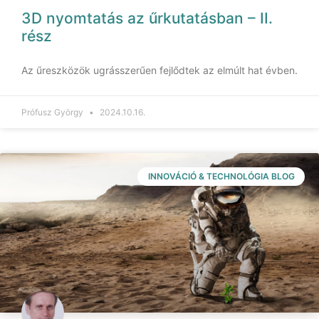
3D nyomtatás az űrkutatásban – II.
rész
Az űreszközök ugrásszerűen fejlődtek az elmúlt hat évben.
Prófusz György
2024.10.16.
INNOVÁCIÓ & TECHNOLÓGIA BLOG