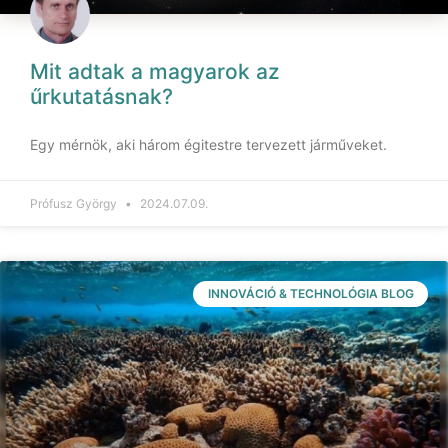
Mit adtak a magyarok az
űrkutatásnak?
Egy mérnök, aki három égitestre tervezett járműveket.
Prófusz György
2024.07.09.
INNOVÁCIÓ & TECHNOLÓGIA BLOG