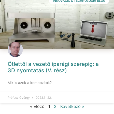
INNOVÁCIÓ & TECHNOLÓGIA BLOG
Ötlettől a vezető iparági szerepig: a
3D nyomtatás (V. rész)
Mik is azok a kompozitok?
Prófusz György
2023.11.22.
« Előző
1
2
Következő »