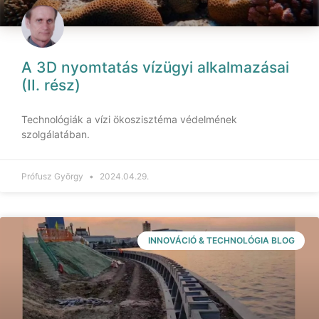
A 3D nyomtatás vízügyi alkalmazásai
(II. rész)
Technológiák a vízi ökoszisztéma védelmének
szolgálatában.
Prófusz György
2024.04.29.
INNOVÁCIÓ & TECHNOLÓGIA BLOG