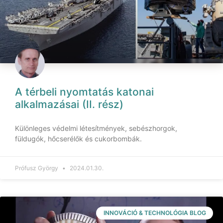
A térbeli nyomtatás katonai
alkalmazásai (II. rész)
Különleges védelmi létesítmények, sebészhorgok,
füldugók, hőcserélők és cukorbombák.
Prófusz György
2024.01.30.
INNOVÁCIÓ & TECHNOLÓGIA BLOG