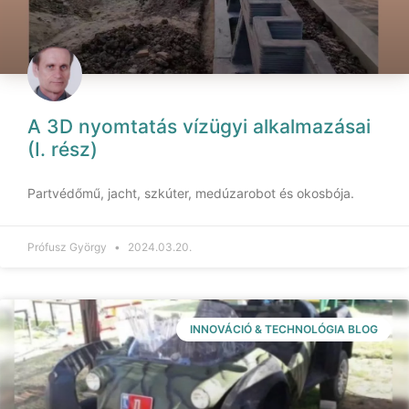
A 3D nyomtatás vízügyi alkalmazásai
(I. rész)
Partvédőmű, jacht, szkúter, medúzarobot és okosbója.
Prófusz György
2024.03.20.
INNOVÁCIÓ & TECHNOLÓGIA BLOG