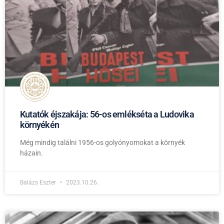
Kutatók éjszakája: 56-os emlékséta a Ludovika
környékén
Még mindig találni 1956-os golyónyomokat a környék
házain.
Balázs Eszter
2023.10.26.