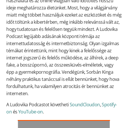
használata és az online világban való időtöltés hosszú
ideje meghatározza életünket. Most, hogy a világjárvány
miatt még többet használjuk ezeket az eszközöket és még
időt töltünk a kibertérben, még inkább relevánssá vált az,
hogy tudatosan és felelősen tegyük mindezt. A Ludovika
Podcast legújabb adásának központi témája az
internettudatosság és internetbiztonság. Olyan izgalmas
témákat érintettünk, mint hogy kinek a felelőssége az
internet jogszerű és felelős működése, az álhírek, a deep
fake, a bosszúpornó, az összeesküvés-elméletek, vagy
épp a gyermekpornográfia. Vendégünk, Sorbán Kinga
néhány praktikus tanáccsal is ellát bennünket, hogy hova
fordulhatunk, ha valamilyen atrocitás ér bennünket az
interneten.
A Ludovika Podcastot követheti
SoundCloudon
,
Spotify-
on
és
YouTube-on
.