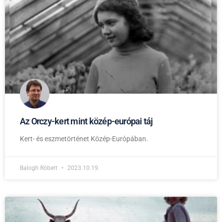
Az Orczy-kert mint közép-európai táj
Kert- és eszmetörténet Közép-Európában.
Balogh Róbert
2023.10.19.