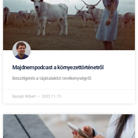
Majdnempodcast a környezettörténetről
Beszélgetés a tájátalakító tevékenységről.
Balogh Róbert
2022.11.15.