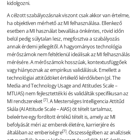
kidolgozni.
A célzott szabályozásnak viszont csak akkor van értelme,
ha objektíven mérhető az MI felhasználása. Ellenkező
esetben a MI használat bevallása önkéntes, rövid időn
belül pedig súlytalan lesz, megfosztva a szabályozás
annak érdemi jellegétől. A hagyományos technológia
mérőszámok nem feltétlenül ideálisak az MI felhasználás
mérésére. A mérőszámok hosszúak, kontextusfüggőek
vagy hiányoznak az empirikus validálásuk. Emellett a
technológiai attitűdöket értékelő kérdőívben (pl. The
Media and Technology Usage and Attitudes Scale –
MTUAS) nem fejlesztették ki és validálták specifikusan az
[7]
MI rendszereket
. A Mesterséges Intelligencia Attitűd
Skála (AI Attitude Scale – AIAS) öt tételt tartalmaz,
beleértve egy fordított értékű tételt is, amely az MI
befolyását méri az emberek életére, karrierjére és
[7]
általában az emberiségre
. Összességében az analízisek