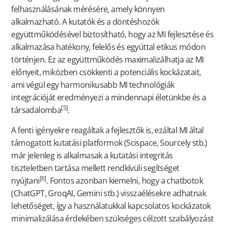
felhasználásának mérésére, amely könnyen
alkalmazható. A kutatók és a döntéshozók
együttműködésével biztosítható, hogy az MI fejlesztése és
alkalmazása hatékony, felelős és egyúttal etikus módon
történjen. Ez az együttműködés maximalizálhatja az MI
előnyeit, miközben csökkenti a potenciális kockázatait,
ami végül egy harmonikusabb MI technológiák
integrációját eredményezi a mindennapi életünkbe és a
[5]
társadalomba
.
A fenti igényekre reagáltak a fejlesztők is, ezáltal MI által
támogatott kutatási platformok (Scispace, Sourcely stb.)
már jelenleg is alkalmasak a kutatási integritás
tiszteletben tartása mellett rendkívüli segítséget
[6]
nyújtani
. Fontos azonban kiemelni, hogy a chatbotok
(ChatGPT, GroqAI, Gemini stb.) visszaélésekre adhatnak
lehetőséget, így a használatukkal kapcsolatos kockázatok
minimalizálása érdekében szükséges célzott szabályozást