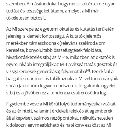
szemben. A másik indoka, hogy nincs sok értelme olyan
tudást és készségeket átadni, amelyet a MI már
tökéletesen biztosít.
Az MI szerepe az egyetemi oktatás és kutatás területén
jelenleg is kiemelt fontosságú. A kutatók jelentős
mértékben támaszkodnak (releváns szakirodalom
keresése, bonyolultabb összefüggések feloldása,
hivatkozáskezelés stb.) az MI-re, miközben az oktatók is
egyre inkább integrálják az MI-t a vizsgáztatás (tesztek és
[4]
vizsgakérdések generálása) folyamatába
. Ezenkívül a
hallgatók már most is találkoznak az MI-vel tanulmányaik
során (autonóm fegyverrendszerek, forgalomfelügyelet
stb.) és a jövőben ez a tendencia csak erősödni fog.
Figyelembe véve a MI körül folyó tudományetikai vitákat
és az érintett, valamint érdekelt felek és átlagemberek
által képviselt számos nézőpontokat, nélkülözhetetlen
kidolgozni egy megbízható és hatékony eszközt az MI