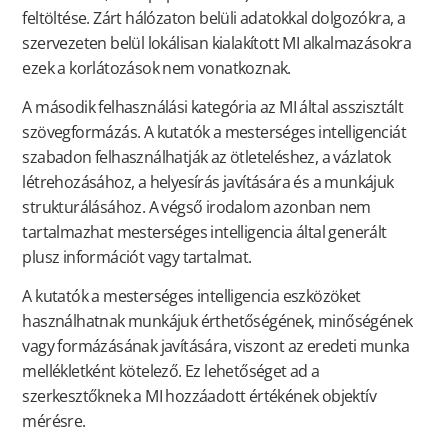
feltöltése. Zárt hálózaton belüli adatokkal dolgozókra, a
szervezeten belül lokálisan kialakított MI alkalmazásokra
ezek a korlátozások nem vonatkoznak.
A második felhasználási kategória az MI által asszisztált
szövegformázás. A kutatók a mesterséges intelligenciát
szabadon felhasználhatják az ötleteléshez, a vázlatok
létrehozásához, a helyesírás javítására és a munkájuk
strukturálásához. A végső irodalom azonban nem
tartalmazhat mesterséges intelligencia által generált
plusz információt vagy tartalmat.
A kutatók a mesterséges intelligencia eszközöket
használhatnak munkájuk érthetőségének, minőségének
vagy formázásának javítására, viszont az eredeti munka
mellékletként kötelező. Ez lehetőséget ad a
szerkesztőknek a MI hozzáadott értékének objektív
mérésre.