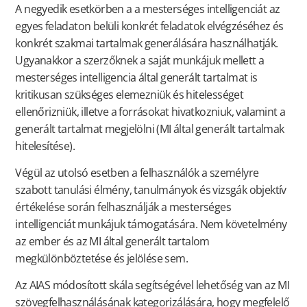
A negyedik esetkörben a a mesterséges intelligenciát az
egyes feladaton belüli konkrét feladatok elvégzéséhez és
konkrét szakmai tartalmak generálására használhatják.
Ugyanakkor a szerzőknek a saját munkájuk mellett a
mesterséges intelligencia által generált tartalmat is
kritikusan szükséges elemezniük és hitelességet
ellenőrizniük, illetve a forrásokat hivatkozniuk, valamint a
generált tartalmat megjelölni (MI által generált tartalmak
hitelesítése).
Végül az utolsó esetben a felhasználók a személyre
szabott tanulási élmény, tanulmányok és vizsgák objektív
értékelése során felhasználják a mesterséges
intelligenciát munkájuk támogatására. Nem követelmény
az ember és az MI által generált tartalom
megkülönböztetése és jelölése sem.
Az AIAS módosított skála segítségével lehetőség van az MI
szövegfelhasználásának kategorizálására, hogy megfelelő