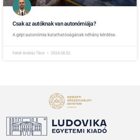
Csak az autóknak van autonómiája?
A gépi autonómia kutathatóságának néhány kérdése.
Fehér András Tibor
2024.08.02.