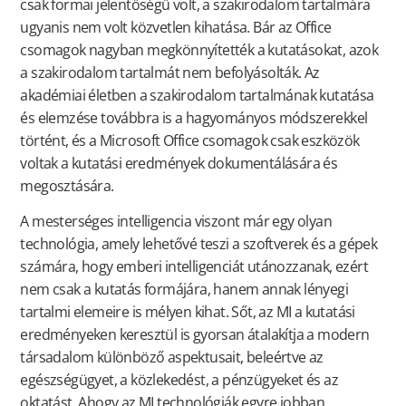
csak formai jelentőségű volt, a szakirodalom tartalmára
ugyanis nem volt közvetlen kihatása. Bár az Office
csomagok nagyban megkönnyítették a kutatásokat, azok
a szakirodalom tartalmát nem befolyásolták. Az
akadémiai életben a szakirodalom tartalmának kutatása
és elemzése továbbra is a hagyományos módszerekkel
történt, és a Microsoft Office csomagok csak eszközök
voltak a kutatási eredmények dokumentálására és
megosztására.
A mesterséges intelligencia viszont már egy olyan
technológia, amely lehetővé teszi a szoftverek és a gépek
számára, hogy emberi intelligenciát utánozzanak, ezért
nem csak a kutatás formájára, hanem annak lényegi
tartalmi elemeire is mélyen kihat. Sőt, az MI a kutatási
eredményeken keresztül is gyorsan átalakítja a modern
társadalom különböző aspektusait, beleértve az
egészségügyet, a közlekedést, a pénzügyeket és az
oktatást. Ahogy az MI technológiák egyre jobban