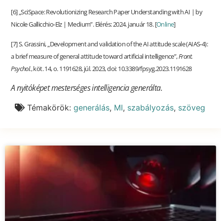
[6] „SciSpace: Revolutionizing Research Paper Understanding with AI | by
Nicole Gallicchio-Elz | Medium”. Elérés: 2024. január 18. [
Online
]
[7] S. Grassini, „Development and validation of the AI attitude scale (AIAS-4):
a brief measure of general attitude toward artificial intelligence”,
Front.
Psychol.
, köt. 14, o. 1191628, júl. 2023, doi: 10.3389/fpsyg.2023.1191628
A nyitóképet mesterséges intelligencia generálta.
Témakörök:
generálás
,
MI
,
szabályozás
,
szöveg