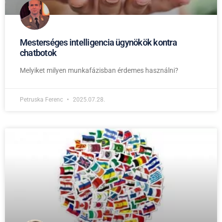
Mesterséges intelligencia ügynökök kontra
chatbotok
Melyiket milyen munkafázisban érdemes használni?
Petruska Ferenc
2025.07.28.