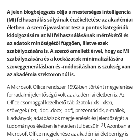
A jelen blogbejegyzés célja a mesterséges intelligencia
(MI) felhasználás súlyának érzékeltetése az akadémiai
életben. A szerző javaslatot tesz a pontos kategóriák
kidolgozására az MI felhasználásának mértékétől és
az adatok minőségétől függően, illetve ezek
szabályozására is. A szerző amellett érvel, hogy az MI
szabályozására és a kockázatok minimalizálására
szöveggenerálásban és -módosításban is szükség van
az akadémia szektoron túl is.
A Microsoft Office rendszer 1992-ben történt megjelenése
forradalmi jelentőségű volt az akadémiai életben is. Az
Office csomaggal kezelhető táblázatok (.xls, .xlsx),
szövegek (.txt, .doc, .docx, .pdf), prezentációk, e-mailek,
kiadványok, adatbázisok megjelenését és jelentőségét a
[1]
tudományos életben lehetetlen túlbecsülni
. Azonban a
Microsoft Office megjelenése az akadémiai életben így is