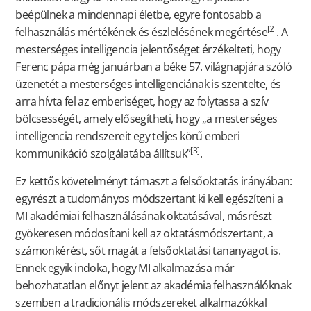
beépülnek a mindennapi életbe, egyre fontosabb a
[2]
felhasználás mértékének és észlelésének megértése
. A
mesterséges intelligencia jelentőséget érzékelteti, hogy
Ferenc pápa még januárban a béke 57. világnapjára szóló
üzenetét a mesterséges intelligenciának is szentelte, és
arra hívta fel az emberiséget, hogy az folytassa a szív
bölcsességét, amely elősegítheti, hogy „a mesterséges
intelligencia rendszereit egy teljes körű emberi
[3]
kommunikáció szolgálatába állítsuk”
.
Ez kettős követelményt támaszt a felsőoktatás irányában:
egyrészt a tudományos módszertant ki kell egészíteni a
MI akadémiai felhasználásának oktatásával, másrészt
gyökeresen módosítani kell az oktatásmódszertant, a
számonkérést, sőt magát a felsőoktatási tananyagot is.
Ennek egyik indoka, hogy MI alkalmazása már
behozhatatlan előnyt jelent az akadémia felhasználóknak
szemben a tradicionális módszereket alkalmazókkal