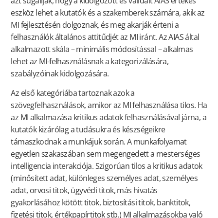
azt sugallják, hogy a kidolgozott és validált AIAS értékes
eszköz lehet a kutatók és a szakemberek számára, akik az
MI fejlesztésén dolgoznak, és meg akarják érteni a
felhasználók általános attitűdjét az MI iránt. Az AIAS által
alkalmazott skála – minimális módosítással – alkalmas
lehet az MI-felhasználásnak a kategorizálására,
szabályzóinak kidolgozására.
Az első kategóriába tartoznak azok a
szövegfelhasználások, amikor az MI felhasználása tilos. Ha
az MI alkalmazása kritikus adatok felhasználásával járna, a
kutatók kizárólag a tudásukra és készségeikre
támaszkodnak a munkájuk során. A munkafolyamat
egyetlen szakaszában sem megengedett a mesterséges
intelligencia interakciója. Szigorúan tilos a kritikus adatok
(minősített adat, különleges személyes adat, személyes
adat, orvosi titok, ügyvédi titok, más hivatás
gyakorlásához kötött titok, biztosítási titok, banktitok,
fizetési titok, értékpapírtitok stb.) MI alkalmazásokba való