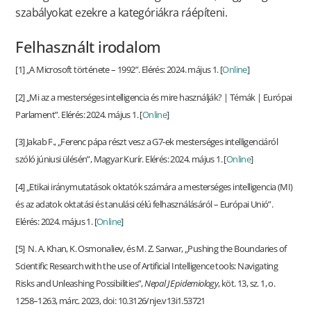
szabályokat ezekre a kategóriákra ráépíteni.
Felhasznált irodalom
[1] „A Microsoft története – 1992”. Elérés: 2024. május 1. [
Online
]
[2] „Mi az a mesterséges intelligencia és mire használják? | Témák | Európai
Parlament”. Elérés: 2024. május 1. [
Online
]
[3] Jakab F., „Ferenc pápa részt vesz a G7-ek mesterséges intelligenciáról
szóló júniusi ülésén”, Magyar Kurír. Elérés: 2024. május 1. [
Online
]
[4] „Etikai iránymutatások oktatók számára a mesterséges intelligencia (MI)
és az adatok oktatási és tanulási célú felhasználásáról – Európai Unió”.
Elérés: 2024. május 1. [
Online
]
[5] N. A. Khan, K. Osmonaliev, és M. Z. Sarwar, „Pushing the Boundaries of
Scientific Research with the use of Artificial Intelligence tools: Navigating
Risks and Unleashing Possibilities”,
Nepal J Epidemiology
, köt. 13, sz. 1, o.
1258–1263, márc. 2023, doi: 10.3126/nje.v13i1.53721