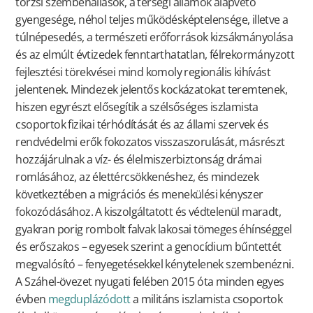
törzsi szembenállások, a térségi államok alapvető
gyengesége, néhol teljes működésképtelensége, illetve a
túlnépesedés, a természeti erőforrások kizsákmányolása
és az elmúlt évtizedek fenntarthatatlan, félrekormányzott
fejlesztési törekvései mind komoly regionális kihívást
jelentenek. Mindezek jelentős kockázatokat teremtenek,
hiszen egyrészt elősegítik a szélsőséges iszlamista
csoportok fizikai térhódítását és az állami szervek és
rendvédelmi erők fokozatos visszaszorulását, másrészt
hozzájárulnak a víz- és élelmiszerbiztonság drámai
romlásához, az élettércsökkenéshez, és mindezek
következtében a migrációs és menekülési kényszer
fokozódásához. A kiszolgáltatott és védtelenül maradt,
gyakran porig rombolt falvak lakosai tömeges éhínséggel
és erőszakos – egyesek szerint a genocídium bűntettét
megvalósító – fenyegetésekkel kénytelenek szembenézni.
A Száhel-övezet nyugati felében 2015 óta minden egyes
évben
megduplázódott
a militáns iszlamista csoportok