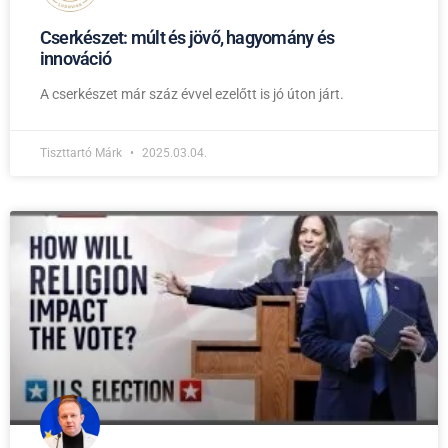
Cserkészet: múlt és jövő, hagyomány és
innováció
A cserkészet már száz évvel ezelőtt is jó úton járt.
Tiszttartó Márk
2025.03.04.