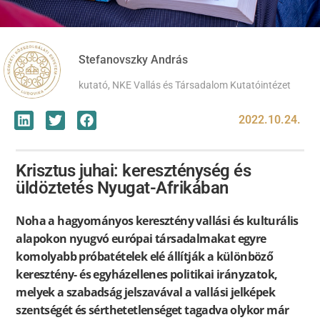
Stefanovszky András
kutató, NKE Vallás és Társadalom Kutatóintézet
2022.10.24.
Krisztus juhai: kereszténység és
üldöztetés Nyugat-Afrikában
Noha a hagyományos keresztény vallási és kulturális
alapokon nyugvó európai társadalmakat egyre
komolyabb próbatételek elé állítják a különböző
keresztény- és egyházellenes politikai irányzatok,
melyek a szabadság jelszavával a vallási jelképek
szentségét és sérthetetlenséget tagadva olykor már