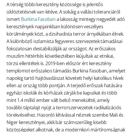
A térség többi keresztény közössége is jelentős
üldöztetésnek van kitéve. A sokáig a vallási toleranciáról
ismert
Burkina Fasoban
a lakosság mintegy negyedét adó
keresztények napjainkban különösen veszélyes
körülmények közt, a dzsihadista terror árnyékában élnek.
A különböző iszlamista fegyveres szervezetek támadásai
fokozatosan destabilizálják az országot. Az erőszakos
muszlim hittérítés következtében kiújultak az etnikai,
törzsi ellentétek is. 2019-ben először ért keresztény
templomot erőszakos támadás Burkina Fasoban, amelyet
napokig tartó hajtóvadászat követett helyi katolikus hívek
ellen az ország több pontján. A terjedő erőszak hatására
egyházi iskolák és kórházak zárják be kapuikat és több
mint 1.4 millió ember vált belső menekültté, amely
további táptalajt nyújt a terrorszervezetek radikalizációs
törekvéseihez. Hasonló kihívással néznek szembe Mali és
Niger keresztényei, akik bár számszerűleg kisebb
közösségeket alkotnak, de a modernkori mártíromságnak