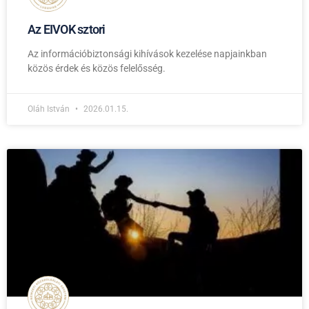
Az EIVOK sztori
Az információbiztonsági kihívások kezelése napjainkban
közös érdek és közös felelősség.
Oláh István
2026.01.15.