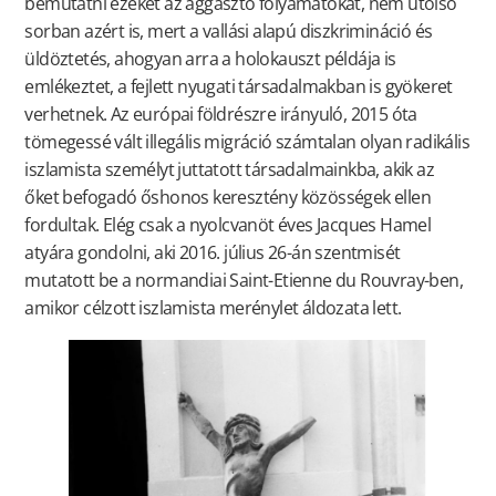
bemutatni ezeket az aggasztó folyamatokat, nem utolsó
sorban azért is, mert a vallási alapú diszkrimináció és
üldöztetés, ahogyan arra a holokauszt példája is
emlékeztet, a fejlett nyugati társadalmakban is gyökeret
verhetnek. Az európai földrészre irányuló, 2015 óta
tömegessé vált illegális migráció számtalan olyan radikális
iszlamista személyt juttatott társadalmainkba, akik az
őket befogadó őshonos keresztény közösségek ellen
fordultak. Elég csak a nyolcvanöt éves Jacques Hamel
atyára gondolni, aki 2016. július 26-án szentmisét
mutatott be a normandiai Saint-Etienne du Rouvray-ben,
amikor célzott iszlamista merénylet áldozata lett.