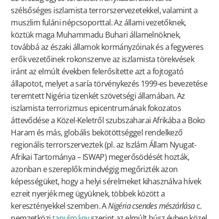
szélsőséges iszlamista terrorszervezetekkel, valamint a
muszlim fuláni népcsoporttal. Az állami vezetőknek,
köztük maga Muhammadu Buhari államelnöknek,
továbbá az északi államok kormányzóinak és a fegyveres
erők vezetőinek rokonszenve az iszlamista törekvések
iránt az elmúlt években felerősítette azt a fojtogató
állapotot, melyet a saría törvénykezés 1999-es bevezetése
teremtett Nigéria tizenkét szövetségi államában. Az
iszlamista terrorizmus epicentrumának fokozatos
áttevődése a Közel-Keletről szubszaharai Afrikába a Boko
Haram és más, globális bekötöttséggel rendelkező
regionális terrorszerveztek (pl. az Iszlám Állam Nyugat-
Afrikai Tartománya – ISWAP) megerősödését hozták,
azonban e szereplők mindvégig megőrizték azon
képességüket, hogy a helyi sérelmeket kihasználva hívek
ezreit nyerjék meg ügyüknek, többek között a
keresztényekkel szemben. A
Nigéria csendes mészárlása
c.
nemzetközi
tanulmány
szerint az elmúlt húsz évben közel