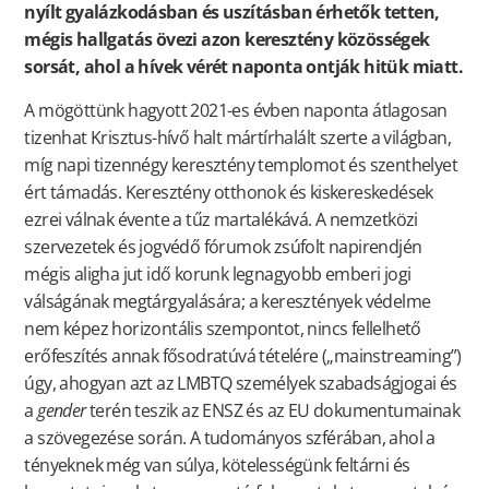
nyílt gyalázkodásban és uszításban érhetők tetten,
mégis hallgatás övezi azon keresztény közösségek
sorsát, ahol a hívek vérét naponta ontják hitük miatt.
A mögöttünk hagyott 2021-es évben naponta átlagosan
tizenhat Krisztus-hívő halt mártírhalált szerte a világban,
míg napi tizennégy keresztény templomot és szenthelyet
ért támadás. Keresztény otthonok és kiskereskedések
ezrei válnak évente a tűz martalékává. A nemzetközi
szervezetek és jogvédő fórumok zsúfolt napirendjén
mégis aligha jut idő korunk legnagyobb emberi jogi
válságának megtárgyalására; a keresztények védelme
nem képez horizontális szempontot, nincs fellelhető
erőfeszítés annak fősodratúvá tételére („mainstreaming”)
úgy, ahogyan azt az LMBTQ személyek szabadságjogai és
a
gender
terén teszik az ENSZ és az EU dokumentumainak
a szövegezése során. A tudományos szférában, ahol a
tényeknek még van súlya, kötelességünk feltárni és