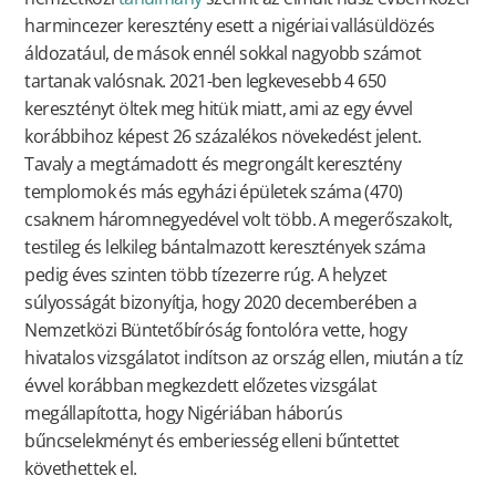
harmincezer keresztény esett a nigériai vallásüldözés
áldozatául, de mások ennél sokkal nagyobb számot
tartanak valósnak. 2021-ben legkevesebb 4 650
keresztényt öltek meg hitük miatt, ami az egy évvel
korábbihoz képest 26 százalékos növekedést jelent.
Tavaly a megtámadott és megrongált keresztény
templomok és más egyházi épületek száma (470)
csaknem háromnegyedével volt több. A megerőszakolt,
testileg és lelkileg bántalmazott keresztények száma
pedig éves szinten több tízezerre rúg. A helyzet
súlyosságát bizonyítja, hogy 2020 decemberében a
Nemzetközi Büntetőbíróság fontolóra vette, hogy
hivatalos vizsgálatot indítson az ország ellen, miután a tíz
évvel korábban megkezdett előzetes vizsgálat
megállapította, hogy Nigériában háborús
bűncselekményt és emberiesség elleni bűntettet
követhettek el.