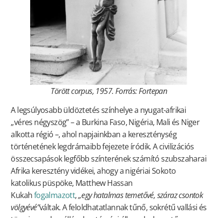
Törött corpus, 1957. Forrás: Fortepan
A legsúlyosabb üldöztetés színhelye a nyugat-afrikai
„véres négyszög” – a Burkina Faso, Nigéria, Mali és Niger
alkotta régió –, ahol napjainkban a kereszténység
történetének legdrámaibb fejezete íródik. A civilizációs
összecsapások legfőbb színterének számító szubszaharai
Afrika keresztény vidékei, ahogy a nigériai Sokoto
katolikus püspöke, Matthew Hassan
Kukah
fogalmazott
,
„egy hatalmas temetővé, száraz csontok
völgyévé”
váltak. A feloldhatatlannak tűnő, sokrétű vallási és