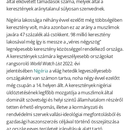
által elkövetett támadások száma, melyek által a
keresztények aránytalanul súlyosan szenvednek.
Nigéria lakossága néhány évvel ezelőtt még többségében
keresztény volt, mára azonban ez az arány a muszlimok
javára 47 százalék alá csökkent. 98 millió keresztény
lakosával még így is messze a „véres négyszög”
legnépesebb keresztény közösséggel rendelkező országa.
A keresztények számára legveszélyesebb országokat
rangsoroló
World Watch List
2022. évi
jelentésében
Nigéria
a világ hetedik legveszélyesebb
országaként van számon tartva, noha négy évvel ezelőtt
még csupán a 14. helyen állt. A keresztények nigériai
üldöztetésének legfőbb mozgatója a muszlimok által
dominált szövetségi és helyi szintű államhatalom részéről
tetten érhető elnyomás, illetve a kormányzati és
rendvédelmi szervek vallási-ideológiai megfontolásból és
gazdasági haszonszerzés céljával történő összejátszása
az ország egyes területeit irányításuk alatt tartó