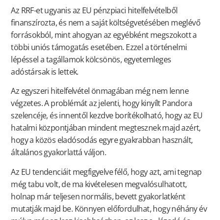
Az RRF-et ugyanis az EU pénzpiaci hitelfelvételből
finanszírozta, és nem a saját költségvetésében meglévő
forrásokból, mint ahogyan az egyébként megszokott a
többi uniós támogatás esetében. Ezzel a történelmi
lépéssel a tagállamok kölcsönös, egyetemleges
adóstársak is lettek.
Az egyszeri hitelfelvétel önmagában még nem lenne
végzetes. A problémát az jelenti, hogy kinyílt Pandora
szelencéje, és innentől kezdve borítékolható, hogy az EU
hatalmi központjában mindent megtesznek majd azért,
hogy a közös eladósodás egyre gyakrabban használt,
általános gyakorlattá váljon.
Az EU tendenciáit megfigyelve félő, hogy azt, ami tegnap
még tabu volt, de ma kivételesen megvalósulhatott,
holnap már teljesen normális, bevett gyakorlatként
mutatják majd be. Könnyen előfordulhat, hogy néhány év