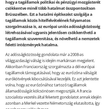
hogy a tagállamok politikai és pénzügyi mozgásterét
csökkentve minél több hatalmat összpontosítson
Brüsszelben. Ezt a hatalmi építkezést szolgálja a
tagállamok közös hitelfelvételének folyamatos
szorgalmazása is, az európai uniós adósságközösség
létrehozásával ugyanis jelentősen csökkenthető a
tagállamok szuverenitása, és növelhető a nemzetek
feletti intézmények hatalma.
Az adósságközösség gondolata már a 2008-as
világgazdasági válság is idején markánsan megjelent.
Akkoriban Franciaország szorgalmazta a dél-európai
tagállamok támogatásával, hogy az eurózóna válságát
eurókötvények kibocsátásával kezeljék. Ez azt jelentette
volna, hogy az eurózónához tartozó tagállamok
államadósságát kölcsönösen megosztják. A francia
szocialista vezetés által felvetett gondolatot annak idején
azonban a Merkel vezette Németország elutasította, így