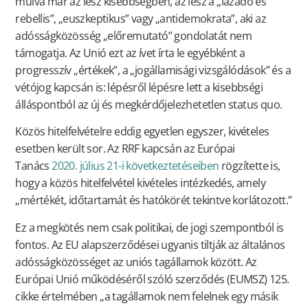
múlva már az lesz kisebbségben, az lesz a „lázadó és
rebellis”, „euszkeptikus” vagy „antidemokrata”, aki az
adósságközösség „előremutató” gondolatát nem
támogatja. Az Unió ezt az ívet írta le egyébként a
progresszív „értékek”, a „jogállamisági vizsgálódások” és a
vétójog kapcsán is: lépésről lépésre lett a kisebbségi
álláspontból az új és megkérdőjelezhetetlen status quo.
Közös hitelfelvételre eddig egyetlen egyszer, kivételes
esetben került sor. Az RRF kapcsán az Európai
Tanács
2020. július 21-i következtetéseiben
rögzítette is,
hogy a közös hitelfelvétel kivételes intézkedés, amely
„mértékét, időtartamát és hatókörét tekintve korlátozott.”
Ez a megkötés nem csak politikai, de jogi szempontból is
fontos. Az EU alapszerződései ugyanis tiltják az általános
adósságközösséget az uniós tagállamok között. Az
Európai Unió működéséről szóló szerződés (EUMSZ) 125.
cikke értelmében „a tagállamok nem felelnek egy másik