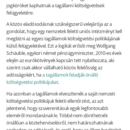
jogköröket kaphatnak a tagállami költségvetések
felügyeletére.
A közös eladósodásnak szükségszerű velejárója az a
gondolat, hogy egy nemzetek feletti uniós intézményt kell
megbízni az egyes tagállamok költségvetési politikájának
külső felügyeletével. Ezt a logikát erősíti meg Wolfgang
Schäuble, egykori német pénzügyminiszter, 2010-es évek
elején az eurókötvények kapcsán tett nyilatkozata, aki
szerint csak akkor vállalható közös felelősség az
adósságokért, ha
a tagállamok feladják önálló
költségvetési politikájukat
.
Ha azonban a tagállamok elveszítenék a saját nemzeti
költségvetési politikájuk feletti ellenőrzést, az azt
jelentené, hogy szuverenitásuk egyik legfontosabb
eleméről mondanának le. Többé nem dönthetnék
önállóan a közteherviselésről, nem határozhatnának
szabadon az adózásról, és arról, hogy az állam bevételeit