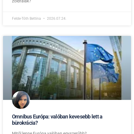
zöldfalak?
Felde-Tóth Bettina
2026.07.24.
Omnibus Európa: valóban kevesebb lett a
bürokrácia?
Mitől lenne Európa valóban egyszerűbb?