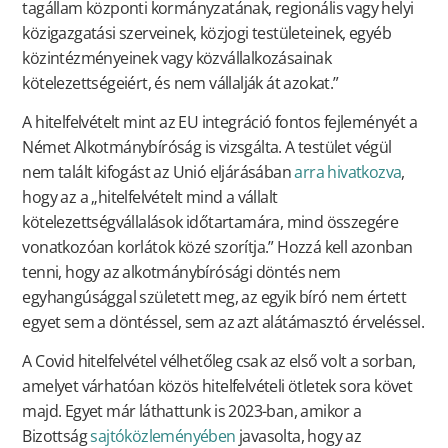
tagállam központi kormányzatának, regionális vagy helyi
közigazgatási szerveinek, közjogi testületeinek, egyéb
közintézményeinek vagy közvállalkozásainak
kötelezettségeiért, és nem vállalják át azokat.”
A hitelfelvételt mint az EU integráció fontos fejleményét a
Német Alkotmánybíróság is vizsgálta. A testület végül
nem talált kifogást az Unió eljárásában
arra hivatkozva
,
hogy az a „hitelfelvételt mind a vállalt
kötelezettségvállalások időtartamára, mind összegére
vonatkozóan korlátok közé szorítja.” Hozzá kell azonban
tenni, hogy az alkotmánybírósági döntés nem
egyhangúsággal született meg, az egyik bíró nem értett
egyet sem a döntéssel, sem az azt alátámasztó érveléssel.
A Covid hitelfelvétel vélhetőleg csak az első volt a sorban,
amelyet várhatóan közös hitelfelvételi ötletek sora követ
majd. Egyet már láthattunk is 2023-ban, amikor a
Bizottság
sajtóközleményében
javasolta, hogy az