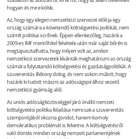
hogyan és mire költik.
Az, hogy egy idegen nemzetközi szervezet előírja egy
ország számára a követendő költségvetési politikát, nem
számít politikai sci-finek. Éppen ellenkezőleg, hazánk a
2009-es IMF mentőhitel felvétele után már saját bőrén is
megtapasztalhatta, hogy milyen volt az, amikor
nemzetközi szervezetek kívánták meghatározni az ország
számára folytatandó költségvetési és gazdaságpolitikát. A
szuverenitás illékony dolog, és nem sokon múlott, hogy
hazánk ki tudott mászni az adósságspirálhoz vezető
nemzetközi gyámság alól.
Az uniós adósságközösséggel járó önálló nemzeti
költségvetési politika feladása nemcsak a szuverenitás
szempontjából okozna gondot, hanem komoly
demokratikus problémát is felvetne. A költségvetésről
való döntés minden ország nemzeti parlamentjének