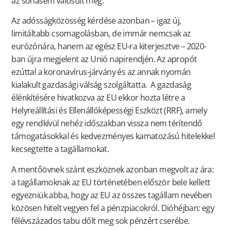
az sohasem valósult meg.
Az adósságközösség kérdése azonban – igaz új,
limitáltabb csomagolásban, de immár nemcsak az
eurózónára, hanem az egész EU-ra kiterjesztve – 2020-
ban újra megjelent az Unió napirendjén. Az apropót
ezúttal a koronavírus-járvány és az annak nyomán
kialakult gazdasági válság szolgáltatta. A gazdaság
élénkítésére hivatkozva az EU ekkor hozta létre a
Helyreállítási és Ellenállóképességi Eszközt (RRF), amely
egy rendkívül nehéz időszakban vissza nem térítendő
támogatásokkal és kedvezményes kamatozású hitelekkel
kecsegtette a tagállamokat.
A mentőövnek szánt eszköznek azonban megvolt az ára:
a tagállamoknak az EU történetében először bele kellett
egyezniük abba, hogy az EU az összes tagállam nevében
közösen hitelt vegyen fel a pénzpiacokról. Dióhéjban: egy
félévszázados tabu dőlt meg sok pénzért cserébe.