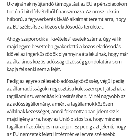
Ukrajnának nyújtandó támogatást az EU a pénzpiacokon
történő hitelfelvételből finanszírozza. Az orosz–ukrán
háború, a fegyverkezés kiváló alkalmat teremt arra, hogy
az EU szélesítse a közös eladósodás területeit.
Ahogy szaporodik a „kivételes” esetek száma, úgy válik
majd egyre bevettebb gyakorlattá a közös eladósodás.
Idővel az ingerküszöbök olyannyira átalakulnak, hogy már
az általános közös adósságközösség gondolatára sem
kapja fel senki sem a fejét.
Pedig az egyre szélesebb adósságközösség, végül pedig
az államadósságok megosztása kulcsszerepet játszhat a
tagállami szuverenitás kiüresítésében. Minél nagyobb az
az adósságállomány, amiért a tagállamok közösen
vállalnak kezességet, annál fokozottabban jelentkezik
majd igény arra, hogy az Unió biztosítsa, hogy minden
tagállam fizetőképes maradjon. Ez pedig azt jelenti, hogy
az EU nemzetek feletti intézményei egyre szélesebb