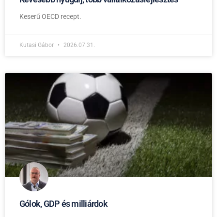
Keserű OECD recept.
Kutasi Gábor
2026.07.31.
Gólok, GDP és milliárdok