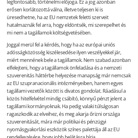
legfontosabb, történelmi előjoga. Ez a jog azonban
erősen korlátozottá válna, illetve teljesen ki is
üresedhetne, ha az EU nemzetek feletti szerveit
hatalmaznák fel arra, hogy eldöntsék, mi szerepelhet és
mi nem a tagállamok költségvetésében.
Joggal merül fel a kérdés, hogy ha az európai uniós
adósságközösség kiszélesedése ilyen veszélyekkel jár,
miért mennének bele a tagállamok. Nem szabad azonban
elfelejteni, hogy a tagállamok önfeladása és a nemzeti
szuverenitás háttérbe helyezése manapság már nemcsak
az EU szupranacionális intézményeiben, hanem egyes
tagállami vezetők között is divatos gondolat. Ráadásul a
közös hitelfelvétel mindig csábító, könnyű pénzt jelent a
tagállami kormányoknak. Ha pedig valaki túlságosan
ragaszkodik az elveihez, és meg akarja őrizni országa
szuverenitását, mára már politikai és pénzügyi
nyomásgyakorlási eszközök színes palettája áll az EU
rendelkezésére, hogy jobb belátásra bírja.