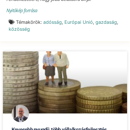
Nyitókép forrása
Témakörök:
adósság
,
Európai Unió
,
gazdaság
,
közösség
Kevesebb nyugdíj, több vállalkozásfejlesztés