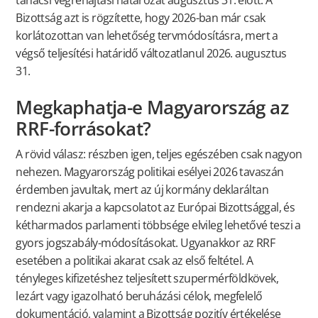
Bizottság azt is rögzítette, hogy 2026-ban már csak
korlátozottan van lehetőség tervmódosításra, mert a
végső teljesítési határidő változatlanul 2026. augusztus
31.
Megkaphatja-e Magyarország az
RRF-forrásokat?
A rövid válasz: részben igen, teljes egészében csak nagyon
nehezen. Magyarország politikai esélyei 2026 tavaszán
érdemben javultak, mert az új kormány deklaráltan
rendezni akarja a kapcsolatot az Európai Bizottsággal, és
kétharmados parlamenti többsége elvileg lehetővé teszi a
gyors jogszabály-módosításokat. Ugyanakkor az RRF
esetében a politikai akarat csak az első feltétel. A
tényleges kifizetéshez teljesített szupermérföldkövek,
lezárt vagy igazolható beruházási célok, megfelelő
dokumentáció, valamint a Bizottság pozitív értékelése