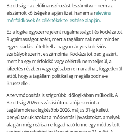
Bizottság – az előfinanszírozást leszámítva – nem az
elszámolt költségek alapján fizet, hanem a r
eleváns
mérföldkövek és célértékek teljesítése alapján.
Ez a logika egyszerre jelent rugalmasságot és kockázatot.
Rugalmasságot azért, mert a tagállamnak nem minden
egyes kiadási tételt kell a hagyományos kohéziós
szabályok szerint elszámolnia. Kockázatot pedig azért,
mert ha egy mérföldkő vagy célérték nem teljesül, a
kifizetés részben vagy egészben elmaradhat, függetlenül
attól, hogy a tagállam politikailag megállapodna-e
Brüsszellel.
A tervmódosítás is szigorúbb időlogikában működik. A
Bizottság 2026-os zárási útmutatója szerint a
tagállamoknak legkésőbb 2026. május 31-ig kellett
benyújtaniuk azokat a módosítási javaslatokat, amelyek
alapján még reálisan elfogadható lenne egy módosított
tanácsi végrehajtási határozat augusztus 31. előtt. A