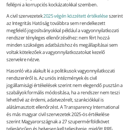
fellépni a korrupciós kockázatokkal szemben.
A civil szervezetek
2025 végén közzétett értékelése
szerint
az Integritás Hatóság továbbra sem rendelkezett
megfelelő jogosítványokkal például a vagyonnyilatkozati
rendszer tényleges ellenőrzéséhez: nem fért hozzá
minden szükséges adatbázishoz és megállapításai sem
voltak kötelezőek a vagyonnyilatkozatokat kezelő
szervekre nézve.
Hasonló vita alakult ki a politikusok vagyonnyilatkozati
rendszeréről is. Az uniós intézmények és civil
jogállamisági értékelések szerint nem elegendő pusztán a
szabályok formális módosítása, ha a rendszer nem teszi
lehetővé az érdemi, adatvezérelt, szankciókkal is
alátámasztott ellenőrzést. A Transparency International
és más magyar civil szervezetek 2025-ös értékelése
szerint Magyarországnak a 27 szupermérföldkövet
teljeskörűen és helyesen kell teljesítenie, mielőtt RRF-