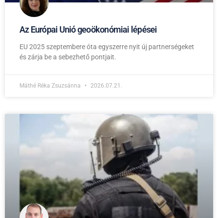
Az Európai Unió geoökonómiai lépései
EU 2025 szeptembere óta egyszerre nyit új partnerségeket
és zárja be a sebezhető pontjait.
Máthé Réka Zsuzsánna
2026.07.21.