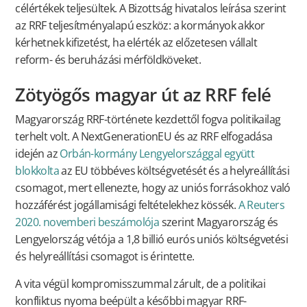
célértékek teljesültek. A Bizottság hivatalos leírása szerint
az RRF teljesítményalapú eszköz: a kormányok akkor
kérhetnek kifizetést, ha elérték az előzetesen vállalt
reform- és beruházási mérföldköveket.
Zötyögős magyar út az RRF felé
Magyarország RRF-története kezdettől fogva politikailag
terhelt volt. A NextGenerationEU és az RRF elfogadása
idején az
Orbán-kormány Lengyelországgal együtt
blokkolta
az EU többéves költségvetését és a helyreállítási
csomagot, mert ellenezte, hogy az uniós forrásokhoz való
hozzáférést jogállamisági feltételekhez kössék.
A Reuters
2020. novemberi beszámolója
szerint Magyarország és
Lengyelország vétója a 1,8 billió eurós uniós költségvetési
és helyreállítási csomagot is érintette.
A vita végül kompromisszummal zárult, de a politikai
konfliktus nyoma beépült a későbbi magyar RRF-