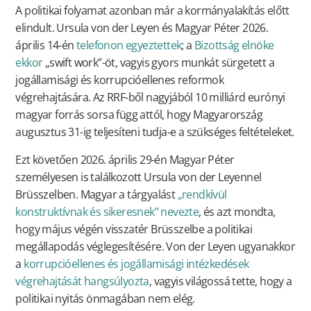
A politikai folyamat azonban már a kormányalakítás előtt
elindult. Ursula von der Leyen és Magyar Péter 2026.
április 14-én
telefonon egyeztettek
; a
Bizottság elnöke
ekkor
„swift work”-öt, vagyis gyors munkát sürgetett a
jogállamisági és korrupcióellenes reformok
végrehajtására. Az RRF-ből nagyjából 10 milliárd eurónyi
magyar forrás sorsa függ attól, hogy Magyarország
augusztus 31-ig teljesíteni tudja-e a szükséges feltételeket.
Ezt követően 2026. április 29-én Magyar Péter
személyesen is találkozott Ursula von der Leyennel
Brüsszelben. Magyar a tárgyalást
„rendkívül
konstruktívnak és sikeresnek” nevezte
, és azt mondta,
hogy május végén visszatér Brüsszelbe a politikai
megállapodás véglegesítésére. Von der Leyen ugyanakkor
a
korrupcióellenes és jogállamisági intézkedések
végrehajtását hangsúlyozta
, vagyis világossá tette, hogy a
politikai nyitás önmagában nem elég.