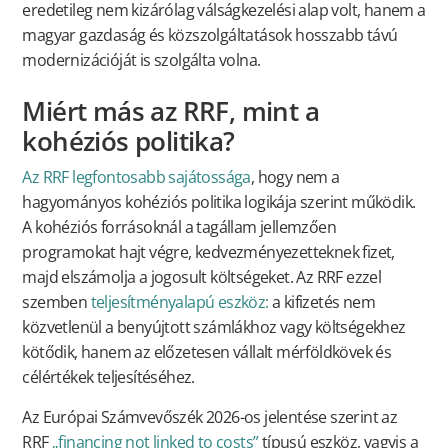
eredetileg nem kizárólag válságkezelési alap volt, hanem a
magyar gazdaság és közszolgáltatások hosszabb távú
modernizációját is szolgálta volna.
Miért más az RRF, mint a
kohéziós politika?
Az RRF legfontosabb sajátossága
, hogy nem a
hagyományos kohéziós politika logikája szerint működik.
A kohéziós forrásoknál a tagállam jellemzően
programokat hajt végre, kedvezményezetteknek fizet,
majd elszámolja a jogosult költségeket. Az RRF ezzel
szemben
teljesítményalapú eszköz:
a kifizetés nem
közvetlenül a benyújtott számlákhoz vagy költségekhez
kötődik, hanem az előzetesen vállalt mérföldkövek és
célértékek teljesítéséhez.
Az Európai Számvevőszék 2026-os jelentése szerint az
RRF
„financing not linked to costs”
típusú eszköz, vagyis a