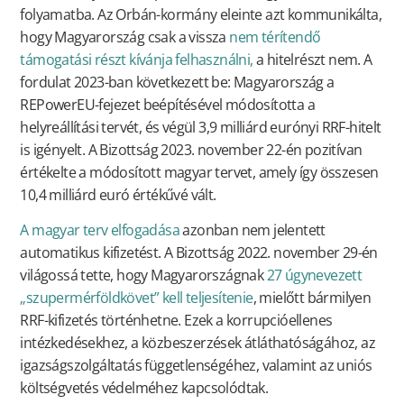
folyamatba. Az Orbán-kormány eleinte azt kommunikálta,
hogy Magyarország csak a vissza
nem térítendő
támogatási részt kívánja felhasználni,
a hitelrészt nem. A
fordulat 2023-ban következett be: Magyarország a
REPowerEU-fejezet beépítésével módosította a
helyreállítási tervét, és végül 3,9 milliárd eurónyi RRF-hitelt
is igényelt. A Bizottság 2023. november 22-én pozitívan
értékelte a módosított magyar tervet, amely így összesen
10,4 milliárd euró értékűvé vált.
A magyar terv elfogadása
azonban nem jelentett
automatikus kifizetést. A Bizottság 2022. november 29-én
világossá tette, hogy Magyarországnak
27 úgynevezett
„szupermérföldkövet” kell teljesítenie
, mielőtt bármilyen
RRF-kifizetés történhetne. Ezek a korrupcióellenes
intézkedésekhez, a közbeszerzések átláthatóságához, az
igazságszolgáltatás függetlenségéhez, valamint az uniós
költségvetés védelméhez kapcsolódtak.