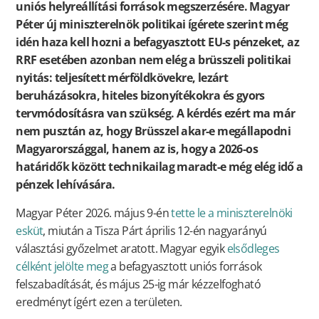
uniós helyreállítási források megszerzésére. Magyar
Péter új miniszterelnök politikai ígérete szerint még
idén haza kell hozni a befagyasztott EU-s pénzeket, az
RRF esetében azonban nem elég a brüsszeli politikai
nyitás: teljesített mérföldkövekre, lezárt
beruházásokra, hiteles bizonyítékokra és gyors
tervmódosításra van szükség. A kérdés ezért ma már
nem pusztán az, hogy Brüsszel akar-e megállapodni
Magyarországgal, hanem az is, hogy a 2026-os
határidők között technikailag maradt-e még elég idő a
pénzek lehívására.
Magyar Péter 2026. május 9-én
tette le a miniszterelnöki
esküt
, miután a Tisza Párt április 12-én nagyarányú
választási győzelmet aratott. Magyar egyik
elsődleges
célként jelölte meg
a befagyasztott uniós források
felszabadítását, és május 25-ig már kézzelfogható
eredményt ígért ezen a területen.