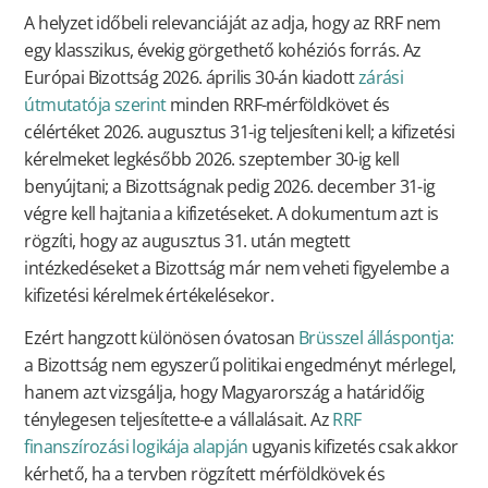
A helyzet időbeli relevanciáját az adja, hogy az RRF nem
egy klasszikus, évekig görgethető kohéziós forrás. Az
Európai Bizottság 2026. április 30-án kiadott
zárási
útmutatója szerint
minden RRF-mérföldkövet és
célértéket 2026. augusztus 31-ig teljesíteni kell; a kifizetési
kérelmeket legkésőbb 2026. szeptember 30-ig kell
benyújtani; a Bizottságnak pedig 2026. december 31-ig
végre kell hajtania a kifizetéseket. A dokumentum azt is
rögzíti, hogy az augusztus 31. után megtett
intézkedéseket a Bizottság már nem veheti figyelembe a
kifizetési kérelmek értékelésekor.
Ezért hangzott különösen óvatosan
Brüsszel álláspontja:
a Bizottság nem egyszerű politikai engedményt mérlegel,
hanem azt vizsgálja, hogy Magyarország a határidőig
ténylegesen teljesítette-e a vállalásait. Az
RRF
finanszírozási logikája alapján
ugyanis kifizetés csak akkor
kérhető, ha a tervben rögzített mérföldkövek és