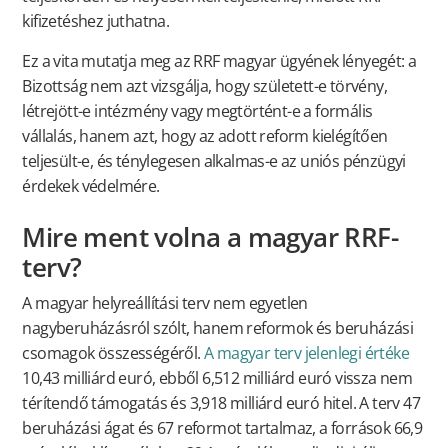
kifizetéshez juthatna.
Ez a vita mutatja meg az RRF magyar ügyének lényegét: a
Bizottság nem azt vizsgálja, hogy született-e törvény,
létrejött-e intézmény vagy megtörtént-e a formális
vállalás, hanem azt, hogy az adott reform kielégítően
teljesült-e, és ténylegesen alkalmas-e az uniós pénzügyi
érdekek védelmére.
Mire ment volna a magyar RRF-
terv?
A magyar helyreállítási terv nem egyetlen
nagyberuházásról szólt, hanem reformok és beruházási
csomagok összességéről.
A magyar terv jelenlegi értéke
10,43 milliárd euró, ebből 6,512 milliárd euró vissza nem
térítendő támogatás és 3,918 milliárd euró hitel. A terv 47
beruházási ágat és 67 reformot tartalmaz, a források 66,9