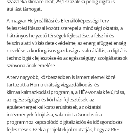
százaléka klímacélokat, 29,1 százaléka pedig digitális
átállást támogat.
A magyar Helyreállítási és Ellenállóképességi Terv
fejlesztési fókuszai között szerepel a minőségi oktatás, a
hátrányos helyzetű térségek fejlesztése, a felszíni és
felszín alatti vízkészletek védelme, az energiafüggetlenség
növelése, a körforgásos gazdaságra való átállás, a digitális
technológiák fejlesztése és az egészségügyi szolgáltatások
színvonalának emelése.
A terv nagyobb, közbeszédben is ismert elemei közé
tartozott a Homokhátság vízgazdálkodási és
klímaalkalmazkodási programja, a HÉV-vonalak felújítása,
az egészségügyi és kórházi fejlesztések, az
épületenergetikai korszerűsítések, az oktatási
intézmények felújítása, valamint a Gondosóra
programhoz kapcsolódó digitalizációs és idősgondozási
fejlesztések. Ezek a projektek jól mutatják, hogy az RRF