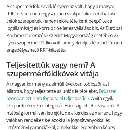
A szupermérföldkövek lényege az volt, hogy a magyar
RRF-tervben nem egyszerűen szakpolitikai beruházási
célok szerepeltek, hanem előfeltételként beépültek a
jogállamisági és korrupcióellenes vállalások is. Az Európai
Parlament elemzése szerint Magyarország esetében 27
ilyen szupermérföldkő volt, amelyek teljesítése nélkül nem
engedélyezhető RRF-kifizetés.
Teljesítettük vagy nem? A
szupermérföldkövek vitája
A magyar kormány az elmúlt években többször azt
állította, hogy teljesítette az uniós feltételeket,
Brüsszel
azonban ezt nem fogadta el teljeskörűen.
A vita egyik
központi eleme az Integritás Hatóság létrehozása volt. A
hatóság formálisan létrejött, de a kérdés az maradt, hogy
valóban rendelkezik-e azokkal a jogosítványokkal és
intézményi garanciákkal, amelyekkel érdemben képes