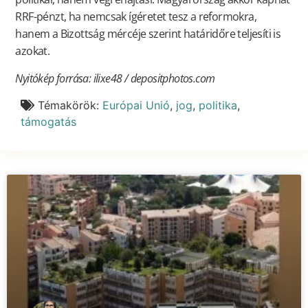
RRF-pénzt, ha nemcsak ígéretet tesz a reformokra,
hanem a Bizottság mércéje szerint határidőre teljesíti is
azokat.
Nyitókép forrása: ilixe48 / depositphotos.com
Témakörök:
Európai Unió
,
jog
,
politika
,
támogatás