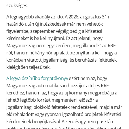
szükséges.
A legnagyobb akadály az idő. A 2026. augusztus 31-i
határidő után új intézkedések már nem vehetők
figyelembe, szeptember végéig pedig a kifizetési
kérelmeket is be kell nyújtani. Ez azt jelenti, hogy
Magyarország nem egyszerűen „megállapodik” az RRF-
ről, hanem néhány hónap alatt bizonyítania kell, hogy a
korábban vitatott jogállamisági és beruházási feltételek
kielégítően teljesültek.
A legvalószínűbb forgatókönyv
ezért nem az, hogy
Magyarország automatikusan hozzájut a teljes RRF-
kerethez, hanem az, hogy az új kormány megpróbálja a
lehető legtöbb forrást megmenteni: először a
jogállamisági blokkoló feltételek rendezésével, majd a már
előrehaladott vagy gyorsan igazolható projektek kifizetési
kérelmeinek benyújtásával. A kérdés így nem pusztán
politikai, hanem végrehajtási: Magyarország akkor kaphat