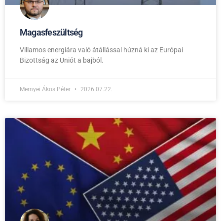
Magasfeszültség
Villamos energiára való átállással húzná ki az Európai
Bizottság az Uniót a bajból.
Mernyei Ákos Péter
2026.07.22.