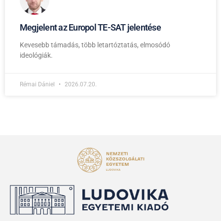
Megjelent az Europol TE-SAT jelentése
Kevesebb támadás, több letartóztatás, elmosódó
ideológiák.
Rémai Dániel
2026.07.20.