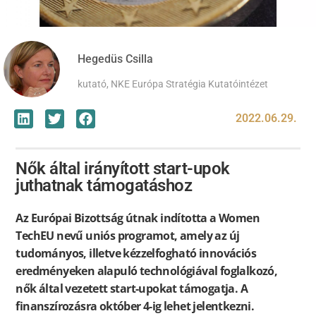
Hegedüs Csilla
kutató, NKE Európa Stratégia Kutatóintézet
2022.06.29.
Nők által irányított start-upok
juthatnak támogatáshoz
Az Európai Bizottság útnak indította a Women
TechEU nevű uniós programot, amely az új
tudományos, illetve kézzelfogható innovációs
eredményeken alapuló technológiával foglalkozó,
nők által vezetett start-upokat támogatja. A
finanszírozásra október 4-ig lehet jelentkezni.