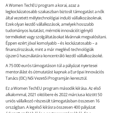
A Women TechEU program a korai, azaz a
legkockázatosabb szakaszban biztosít támogatást a nők
által vezetett mélytechnológiai induló vállalkozásoknak.
Ezek olyan kezdő vállalkozások, amelyek hosszabb
tudományos kutatást, mérnöki innovációt igénylő
termékeket vagy szolgáltatásokat kívánnak megvalósítani.
Éppen ezért jóval komolyabb – és kockázatosabb – a
finanszírozásuk, mint a már meglévő technológiák
újszerű használatára koncentráló kezdő vállalkozásoké.
A 75 000 eurós támogatáson túl a pályázat nyertesei
mentorálást és útmutatást kapnak a Európai Innovációs
Tanács (EIC) Női Vezetői Programján keresztül.
Ez a Women TechEU program második kiírása. Az első
alkalommal, 2021 októbere és 2022 márciusa között 50
uniós vállalkozó részesült támogatásban összesen 16
országban. A legelső kiírásra összesen 400 pályázat