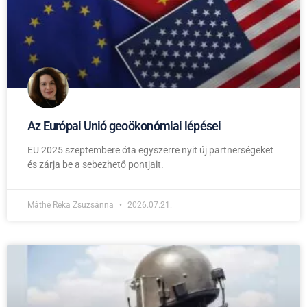
Az Európai Unió geoökonómiai lépései
EU 2025 szeptembere óta egyszerre nyit új partnerségeket
és zárja be a sebezhető pontjait.
Máthé Réka Zsuzsánna
2026.07.21.