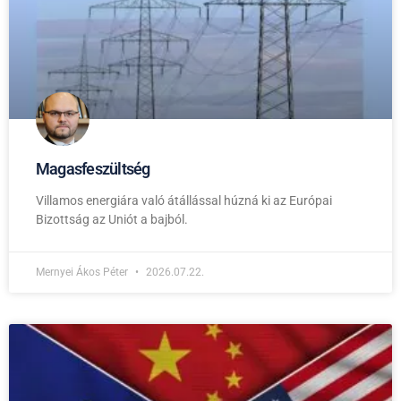
Magasfeszültség
Villamos energiára való átállással húzná ki az Európai
Bizottság az Uniót a bajból.
Mernyei Ákos Péter
2026.07.22.