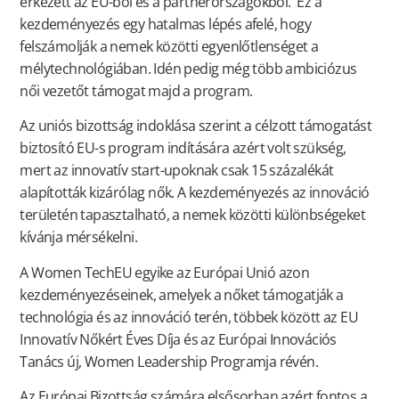
érkezett az EU-ból és a partnerországokból. Ez a
kezdeményezés egy hatalmas lépés afelé, hogy
felszámolják a nemek közötti egyenlőtlenséget a
mélytechnológiában. Idén pedig még több ambiciózus
női vezetőt támogat majd a program.
Az uniós bizottság indoklása szerint a célzott támogatást
biztosító EU-s program indítására azért volt szükség,
mert az innovatív start-upoknak csak 15 százalékát
alapították kizárólag nők. A kezdeményezés az innováció
területén tapasztalható, a nemek közötti különbségeket
kívánja mérsékelni.
A Women TechEU egyike az Európai Unió azon
kezdeményezéseinek, amelyek a nőket támogatják a
technológia és az innováció terén, többek között az EU
Innovatív Nőkért Éves Díja és az Európai Innovációs
Tanács új, Women Leadership Programja révén.
Az Európai Bizottság számára elsősorban azért fontos a