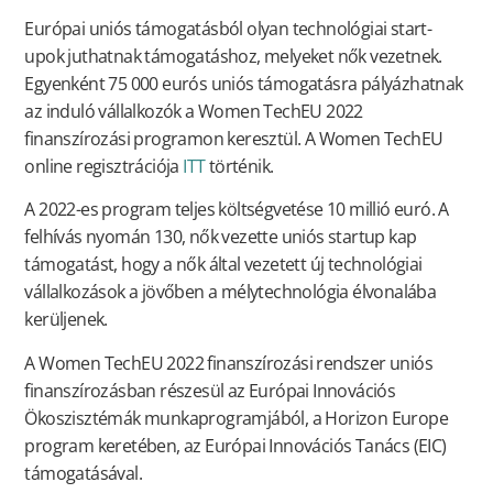
Európai uniós támogatásból olyan technológiai start-
upok juthatnak támogatáshoz, melyeket nők vezetnek.
Egyenként 75 000 eurós uniós támogatásra pályázhatnak
az induló vállalkozók a Women TechEU 2022
finanszírozási programon keresztül. A Women TechEU
online regisztrációja
ITT
történik.
A 2022-es program teljes költségvetése 10 millió euró. A
felhívás nyomán 130, nők vezette uniós startup kap
támogatást, hogy a nők által vezetett új technológiai
vállalkozások a jövőben a mélytechnológia élvonalába
kerüljenek.
A Women TechEU 2022 finanszírozási rendszer uniós
finanszírozásban részesül az Európai Innovációs
Ökoszisztémák munkaprogramjából, a Horizon Europe
program keretében, az Európai Innovációs Tanács (EIC)
támogatásával.