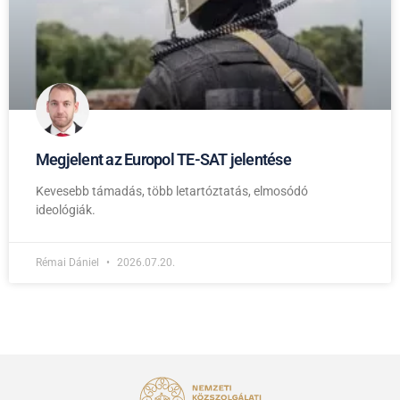
Megjelent az Europol TE-SAT jelentése
Kevesebb támadás, több letartóztatás, elmosódó
ideológiák.
Rémai Dániel
2026.07.20.