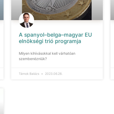
A spanyol–belga–magyar EU
elnökségi trió programja
Milyen kihívásokkal kell várhatóan
szembenézniük?
Tárnok Balázs
2023.06.28.