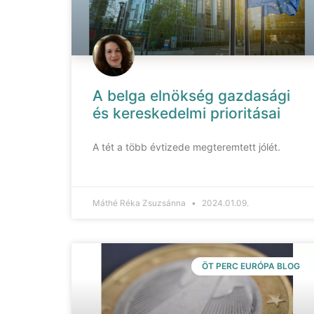
A belga elnökség gazdasági
és kereskedelmi prioritásai
A tét a több évtizede megteremtett jólét.
Máthé Réka Zsuzsánna
2024.01.09.
ÖT PERC EURÓPA BLOG