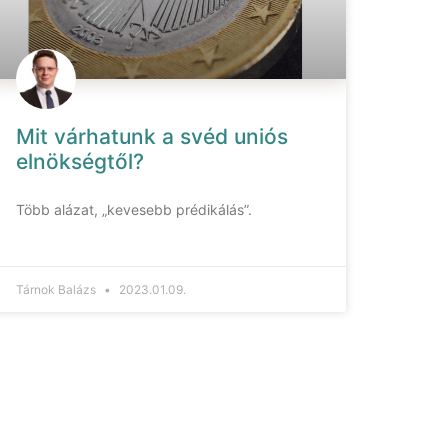
Mit várhatunk a svéd uniós
elnökségtől?
Több alázat, „kevesebb prédikálás”.
Tárnok Balázs
2023.01.09.