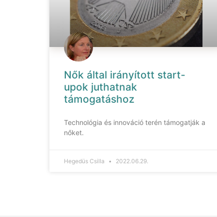
Nők által irányított start-
upok juthatnak
támogatáshoz
Technológia és innováció terén támogatják a
nőket.
Hegedüs Csilla
2022.06.29.