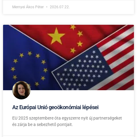
Mernyei Ákos Péter
2026.07.22.
Az Európai Unió geoökonómiai lépései
EU 2025 szeptembere óta egyszerre nyit új partnerségeket
és zárja be a sebezhető pontjait.