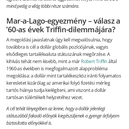
mind pedig a világ többi része számára.
Mar-a-Lago-egyezmény – válasz a
’60-as évek Triffin-dilemmájára?
A megoldási javaslatnak úgy kell megvalósulnia, hogy
továbbra is cél a dollár globális pozíciójának, vagyis
elsődleges tartalékvaluta státuszának megőrzése. A
kihívás tehát nem kisebb, mint a már
Robert Triffin
által
1960-as években is megfogalmazott alapprobléma
megoldása: a dollár mint tartalékeszköz iránti folyamatos
keresletet kizárólag az amerikai folyó fizetési mérleg
tartós hiánya tudja kielégíteni, ami viszont a dollár
tartósan túlértékelt helyzetéhez vezet.
A cél tehát lényegében az lenne, hogy a dollár jelenlegi
státuszából fakadó előnyök kiegészüljenek a gyenge árfolyam
biztosította előnyökkel is.