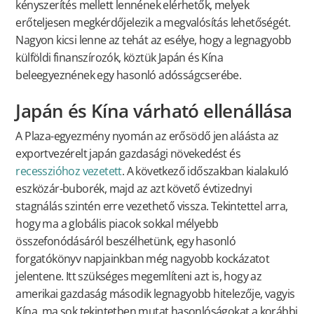
kényszerítés mellett lennének elérhetők, melyek
erőteljesen megkérdőjelezik a megvalósítás lehetőségét.
Nagyon kicsi lenne az tehát az esélye, hogy a legnagyobb
külföldi finanszírozók, köztük Japán és Kína
beleegyeznének egy hasonló adósságcserébe.
Japán és Kína várható ellenállása
A Plaza-egyezmény nyomán az erősödő jen aláásta az
exportvezérelt japán gazdasági növekedést és
recesszióhoz
vezetett
. A következő időszakban kialakuló
eszközár-buborék, majd az azt követő évtizednyi
stagnálás szintén erre vezethető vissza. Tekintettel arra,
hogy ma a globális piacok sokkal mélyebb
összefonódásáról beszélhetünk, egy hasonló
forgatókönyv napjainkban még nagyobb kockázatot
jelentene. Itt szükséges megemlíteni azt is, hogy az
amerikai gazdaság második legnagyobb hitelezője, vagyis
Kína, ma sok tekintetben mutat hasonlóságokat a korábbi