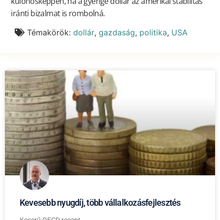
különösképpen, ha a gyenge dollár az amerikai stabilitás
iránti bizalmat is rombolná.
Témakörök:
dollár
,
gazdaság
,
politika
,
USA
Kevesebb nyugdíj, több vállalkozásfejlesztés