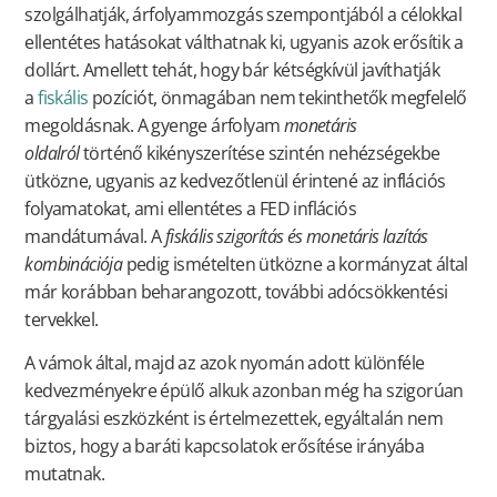
szolgálhatják, árfolyammozgás szempontjából a célokkal
ellentétes hatásokat válthatnak ki, ugyanis azok erősítik a
dollárt. Amellett tehát, hogy bár kétségkívül javíthatják
a
fiskális
pozíciót, önmagában nem tekinthetők megfelelő
megoldásnak. A gyenge árfolyam
monetáris
oldalról
történő kikényszerítése szintén nehézségekbe
ütközne, ugyanis az kedvezőtlenül érintené az inflációs
folyamatokat, ami ellentétes a FED inflációs
mandátumával. A
fiskális szigorítás és monetáris lazítás
kombinációja
pedig ismételten ütközne a kormányzat által
már korábban beharangozott, további adócsökkentési
tervekkel.
A vámok által, majd az azok nyomán adott különféle
kedvezményekre épülő alkuk azonban még ha szigorúan
tárgyalási eszközként is értelmezettek, egyáltalán nem
biztos, hogy a baráti kapcsolatok erősítése irányába
mutatnak.