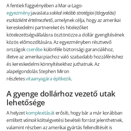
A fentiek függvényében a Mar-a-Lago-
egyezmény
javaslata
sokkal inkább stratégiai (tárgyalási)
eszközként értelmezhető
, amelynek célja, hogy az amerikai
kereskedelmi partnereket és hitelezőket
kötelezettségvállalásra ösztönözze a dollár gyengítésének
közös előmozdítására. Az egyezményben résztvevő
országok
cserébe
különféle biztonsági garanciákhoz,
illetve az amerikai piachoz való szabadabb hozzáféréshez
és kereskedelmi könnyítésekhez juthatnak. Az
alapelgondolás Stephen Miron
részletes
vitaanyagára
építkezik
.
A gyenge dollárhoz vezető utak
lehetősége
A helyzet
komplexitását
erősíti, hogy bár a már korábban
említett
vámok
költségvetési bevételi forrást jelenthetnek,
valamint részben az amerikai gyártás fellendítését is