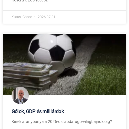
Keserű OECD recept.
Kutasi Gábor
2026.07.31.
Gólok, GDP és milliárdok
Kinek aranybánya a 2026-os labdarúgó-világbajnokság?