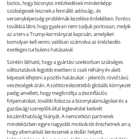
biztos, hogy bizonyos intézkedések mindenképp
szükségesek lesznek a fennálló adósság-, és
versenyképesség-problémák kezelése érdekében. Fontos
továbbá látni, hogy gyakran nem tudjuk pontosan, melyik
az a terv a Trump-kormányzat kapcsán, amelyiket
komolyan kell venni, valóban számolva az intézkedés
esetleges turbulens hatásaival.
Szintén látható, hogy a gyártási szektorban szükséges
változtatások legjobb esetben is csak néhány év alatt
képesek kifejteni a pozitív hatásukat – jelentős rövid távú
veszteségek árán. A széttöredezettebb globális környezet
pedig amellett, hogy megfordítja a dezinflációs
folyamatokat, tovább fokozza a bizonytalanságokat és a
gazdasági szereplők által legkevésbé kedvelt
kiszámíthatóság hiányát. A nemzetközi partnerek
mindeközben egyre nagyobb motivációt érezhetnek arra,
hogy alternatívát keressenek a dollár helyett,