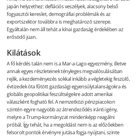
japán helyzethez: deflációs veszélyek, alacsony belső
fogyasztói kereslet, demográfiai problémák és az
exportszektor továbbra is meghatározó szerepe.
Egyáltalán nem áll tehát a kínai gazdaság érdekében az
erősödő jüan.
Kilátások
A fő kérdés talán nem is a Mar-a-Lago-egyezmény, illetve
annak egyes részleteinek tényleges megvalósulásában
rejlik, a kezdeményezés sokkal inkább a végletekig feszülő,
évtizedek óta fűtött gazdasági egyensúlytalanságokra és
globális geopolitikai feszültségekre adott amerikai
válaszként fogható fel. A nemzetközi pénzpiacokon
szintén egyre nagyobb az átrendeződés iránti igény,
melyre a Trump-kormányzat mindenképp reagálni
próbál. Így tehát, ha a megoldást nem is az előzőekben
felsorolt pontok érvényre jutása fogja nyújtani, szinte