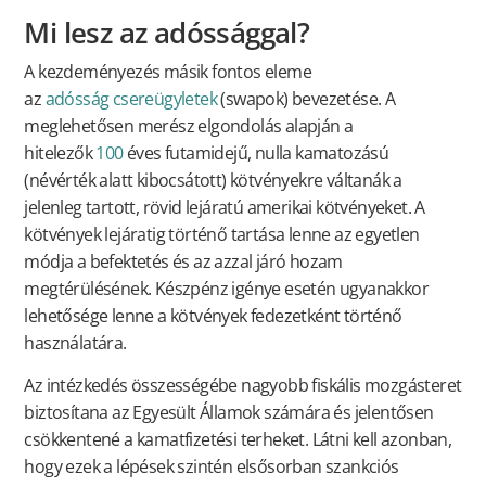
Mi lesz az adóssággal?
A kezdeményezés másik fontos eleme
az
adósság
csereügyletek
(swapok) bevezetése. A
meglehetősen merész elgondolás alapján a
hitelezők
100
éves futamidejű, nulla kamatozású
(névérték alatt kibocsátott) kötvényekre váltanák a
jelenleg tartott, rövid lejáratú amerikai kötvényeket. A
kötvények lejáratig történő tartása lenne az egyetlen
módja a befektetés és az azzal járó hozam
megtérülésének. Készpénz igénye esetén ugyanakkor
lehetősége lenne a kötvények fedezetként történő
használatára.
Az intézkedés összességébe nagyobb fiskális mozgásteret
biztosítana az Egyesült Államok számára és jelentősen
csökkentené a kamatfizetési terheket. Látni kell azonban,
hogy ezek a lépések szintén elsősorban szankciós