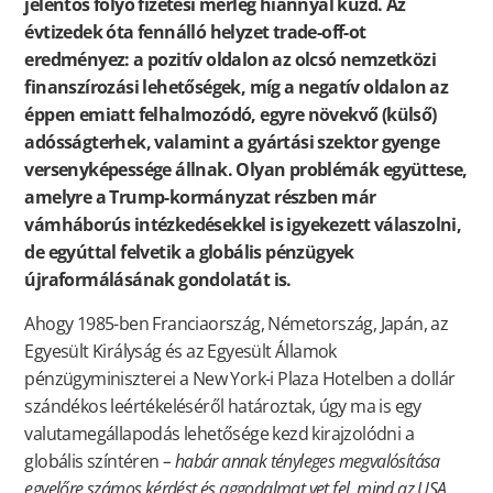
jelentős folyó fizetési mérleg hiánnyal küzd. Az
évtizedek óta fennálló helyzet trade-off-ot
eredményez: a pozitív oldalon az olcsó nemzetközi
finanszírozási lehetőségek, míg a negatív oldalon az
éppen emiatt felhalmozódó, egyre növekvő (külső)
adósságterhek, valamint a gyártási szektor gyenge
versenyképessége állnak. Olyan problémák együttese,
amelyre a Trump-kormányzat részben már
vámháborús intézkedésekkel is igyekezett válaszolni,
de egyúttal felvetik a globális pénzügyek
újraformálásának gondolatát is.
Ahogy 1985-ben Franciaország, Németország, Japán, az
Egyesült Királyság és az Egyesült Államok
pénzügyminiszterei a New York-i Plaza Hotelben a dollár
szándékos leértékeléséről határoztak, úgy ma is egy
valutamegállapodás lehetősége kezd kirajzolódni a
globális színtéren
– habár annak tényleges megvalósítása
egyelőre számos kérdést és aggodalmat vet fel, mind az USA,