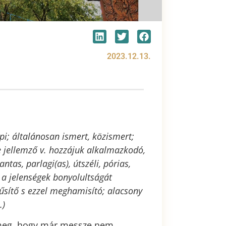
2023.12.13.
pi; általánosan ismert, közismert;
e jellemző v. hozzájuk alkalmazkodó,
ntas, parlagi(as), útszéli, pórias,
, a jelenségek bonyolultságát
rűsítő s ezzel meghamisító; alacsony
…)
k meg, hogy már messze nem