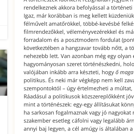
rendelkeznek akkora befolyással a történeti 
Igaz, már korábban is meg kellett küzdeniük
félművelt amatőrökkel, többé-kevésbé felké
filmrendezőkkel, véleményvezérekkel és má
forradalom és a posztmodern fordulat (pon
következtében a hangzavar tovább nőtt, a t
nehezebb lett. Van azonban még egy olyan
hagyományosan szeret történészkedni, holot
valójában inkább arra készteti, hogy
ő maga
politikus. És neki már végképp nem kell za
szempontoktól – úgy értelmezheti a múltat,
Ráadásul a politikusok közszereplőkként jó
mint a történészek: egy-egy állításukat kön
ha sarkosan fogalmaznak vagy jó nagyokat
szakember esetleg cáfolni vagy legalább árn
annyi baj legyen, a cél amúgy is általában a 