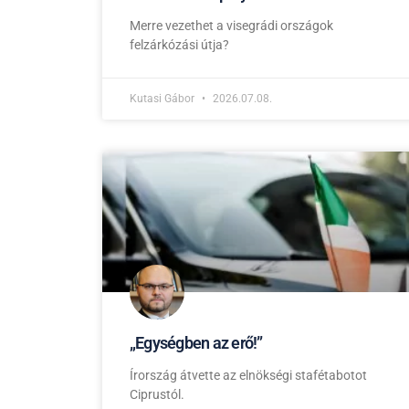
Merre vezethet a visegrádi országok
felzárkózási útja?
Kutasi Gábor
2026.07.08.
„Egységben az erő!”
Írország átvette az elnökségi stafétabotot
Ciprustól.