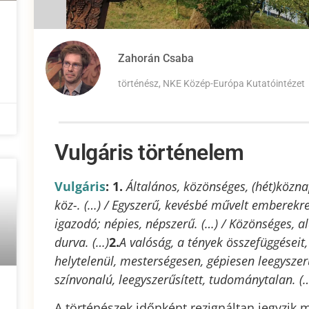
Zahorán Csaba
történész, NKE Közép-Európa Kutatóintézet
Vulgáris történelem
Vulgáris
: 1.
Általános, közönséges, (hét)közna
köz-. (…) / Egyszerű, kevésbé művelt emberekr
igazodó; népies, népszerű. (…) / Közönséges, ala
durva. (…)
2.
A valóság, a tények összefüggéseit
helytelenül, mesterségesen, gépiesen leegysze
színvonalú, leegyszerűsített, tudománytalan. (
A történészek időnként rezignáltan jegyzi