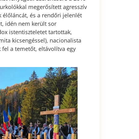
urkolókkal megerősített agresszív
élőláncát, és a rendőri jelenlét
t, idén nem került sor
 istentiszteletet tartottak,
ita kicsengéssel), nacionalista
 fel a temetőt, eltávolítva egy