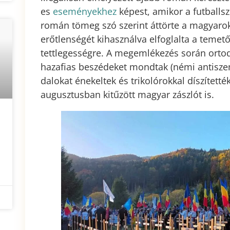
es
eseményekhez
képest, amikor a futballsz
román tömeg szó szerint áttörte a magyarok 
erőtlenségét kihasználva elfoglalta a temető
tettlegességre. A megemlékezés során ortodox
hazafias beszédeket mondtak (némi antiszem
dalokat énekeltek és trikolórokkal díszítették
augusztusban kitűzött magyar zászlót is.