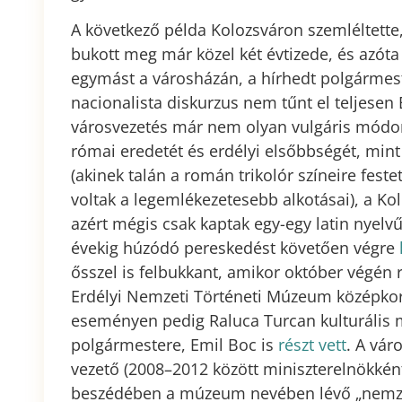
A következő példa Kolozsváron szemléltett
bukott meg már közel két évtizede, és azóta
egymást a városházán, a hírhedt polgármeste
nacionalista diskurzus nem tűnt el teljesen
városvezetés már nem olyan vulgáris módon
római eredetét és erdélyi elsőbbségét, mint
(akinek talán a román trikolór színeire fest
voltak a legemlékezetesebb alkotásai), a Ko
azért mégis csak kaptak egy-egy latin nyelvű
évekig húzódó pereskedést követően végre
ősszel is felbukkant, amikor október végén 
Erdélyi Nemzeti Történeti Múzeum középkori 
eseményen pedig Raluca Turcan kulturális m
polgármestere, Emil Boc is
részt vett
. A vár
vezető (2008–2012 között miniszterelnökké
beszédében a múzeum nevében lévő „nemzeti