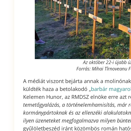
Az október 22-i újabb ú
Forrás: Mihai Tîrnoveanu 
A médiát viszont bejárta annak a molinóna
küldték haza a betolakodó „
barbár magyaro
Kelemen Hunor, az RMDSZ elnöke erre azt r
temetőgyalázás, a történelemhamisítás, már rég
kormánypártoknak és az ellenzéki alakulatokn
ilyen üzeneteket megfogalmazva milyen büntet
gyűlöletbeszéd iránt közömbös román hatós