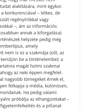
tudat alakítására, mint egykor.
 a konkurenciával – lelkes, de
szült regényírókkal vagy
sokkal –, ám az információs
tosabban annak a kiforgatása)
örténészek helyzete pedig még
 embertípus, amely
t nem is ez a szakmája (sőt, az
kerüljön be a történelembe): a
vartatnia magát holmi szakmai
 ahogy az neki éppen megfelel.
val nagyobb tömegeket érnek el,
nyen felkapja a média, különösen,
 mondanak. Ha pedig valami
yalni próbálja az elhangzottakat –
figyelemfelkeltés és a pillanat