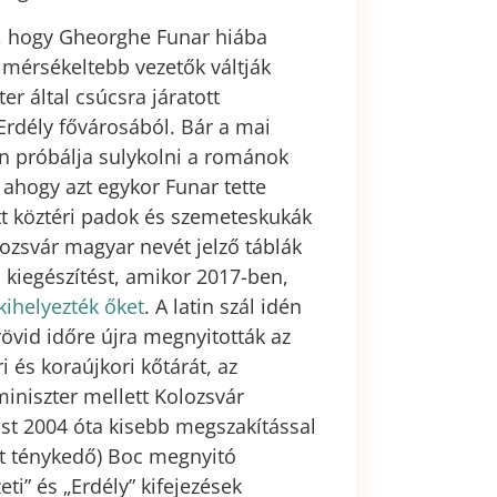
e, hogy Gheorghe Funar hiába
 mérsékeltebb vezetők váltják
r által csúcsra járatott
 Erdély fővárosából. Bár a mai
 próbálja sulykolni a románok
 ahogy azt egykor Funar tette
ett köztéri padok és szemeteskukák
lozsvár magyar nevét jelző táblák
 kiegészítést, amikor 2017-ben,
kihelyezték őket
. A latin szál idén
rövid időre újra megnyitották az
és koraújkori kőtárát, az
iniszter mellett Kolozsvár
ost 2004 óta kisebb megszakítással
nt ténykedő) Boc megnyitó
” és „Erdély” kifejezések