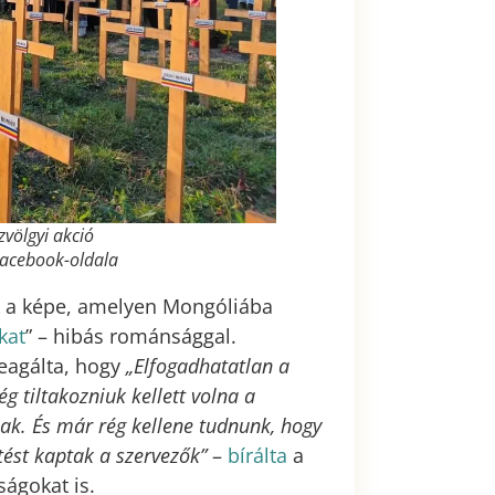
zvölgyi akció
Facebook-oldala
k a képe, amelyen Mongóliába
kat
” – hibás románsággal.
eagálta, hogy
„Elfogadhatatlan a
 tiltakozniuk kellett volna a
ak. És már rég kellene tudnunk, hogy
ést kaptak a szervezők”
–
bírálta
a
ágokat is.