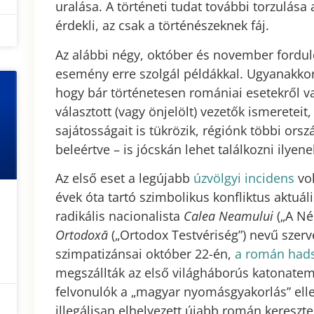
uralása. A történeti tudat további torzulása
érdekli, az csak a történészeknek fáj.
Az alábbi négy, október és november fordu
esemény erre szolgál példákkal. Ugyanakko
hogy bár történetesen romániai esetekről 
választott (vagy önjelölt) vezetők ismeretei
sajátosságait is tükrözik, régiónk többi or
beleértve – is jócskán lehet találkozni ilye
Az első eset a legújabb
úzvölgyi incidens
vol
évek óta tartó szimbolikus konfliktus aktuá
radikális nacionalista
Calea Neamului
(„A Né
Ortodoxă
(„Ortodox Testvériség”) nevű szerve
szimpatizánsai október 22-én,
a román hads
megszállták az első világháborús katonatem
felvonulók a „magyar nyomásgyakorlás” ellen
illegálisan elhelyezett újabb román kereszte