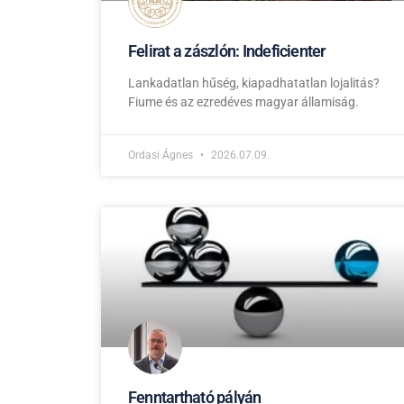
Felirat a zászlón: Indeficienter
Lankadatlan hűség, kiapadhatatlan lojalitás?
Fiume és az ezredéves magyar államiság.
Ordasi Ágnes
2026.07.09.
Fenntartható pályán