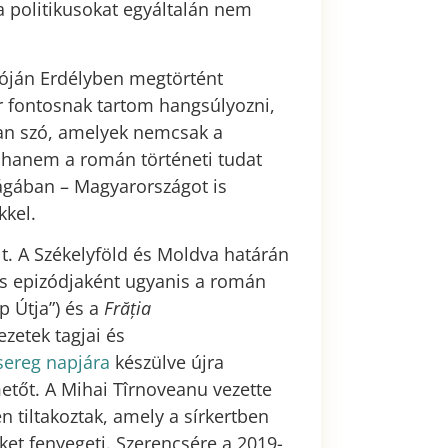
 a politikusokat egyáltalán nem
lóján Erdélyben megtörtént
r fontosnak tartom hangsúlyozni,
van szó, amelyek nemcsak a
t, hanem a román történeti tudat
szágában – Magyarországot is
nekkel.
t. A Székelyföld és Moldva határán
lis epizódjaként ugyanis a román
p Útja”) és a
Frăția
zetek tagjai és
ereg napjára
készülve újra
etőt. A Mihai Tîrnoveanu vezette
 tiltakoztak, amely a sírkertben
ket fenyegeti. Szerencsére a 2019-