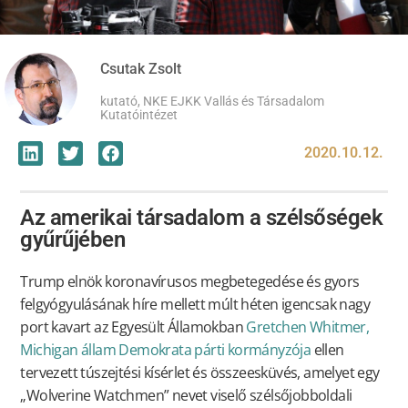
Csutak Zsolt
kutató, NKE EJKK Vallás és Társadalom
Kutatóintézet
2020.10.12.
Az amerikai társadalom a szélsőségek
gyűrűjében
Trump elnök koronavírusos megbetegedése és gyors
felgyógyulásának híre mellett múlt héten igencsak nagy
port kavart az Egyesült Államokban
Gretchen Whitmer,
Michigan állam Demokrata párti kormányzója
ellen
tervezett túszejtési kísérlet és összeesküvés, amelyet egy
„Wolverine Watchmen” nevet viselő szélsőjobboldali