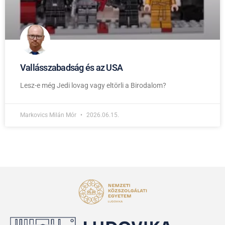
Vallásszabadság és az USA
Lesz-e még Jedi lovag vagy eltörli a Birodalom?
Markovics Milán Mór
2026.06.15.