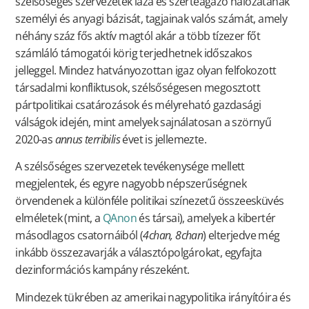
szélsőséges szervezetek laza és szerteágazó hálózatának
személyi és anyagi bázisát, tagjainak valós számát, amely
néhány száz fős aktív magtól akár a több tízezer főt
számláló támogatói körig terjedhetnek időszakos
jelleggel. Mindez hatványozottan igaz olyan felfokozott
társadalmi konfliktusok, szélsőségesen megosztott
pártpolitikai csatározások és mélyreható gazdasági
válságok idején, mint amelyek sajnálatosan a szörnyű
2020-as
annus terribilis
évet is jellemezte.
A szélsőséges szervezetek tevékenysége mellett
megjelentek, és egyre nagyobb népszerűségnek
örvendenek a különféle politikai színezetű összeesküvés
elméletek (mint, a
QAnon
és társai), amelyek a kibertér
másodlagos csatornáiból (
4chan, 8chan
) elterjedve még
inkább összezavarják a választópolgárokat, egyfajta
dezinformációs kampány részeként.
Mindezek tükrében az amerikai nagypolitika irányítóira és