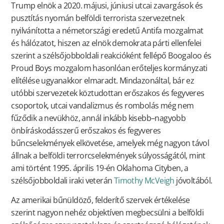
Trump elnök a 2020. májusi, júniusi utcai zavargások és
pusztítás nyomán belföldi terrorista szervezetnek
nyilvánította a németországi eredetű Antifa mozgalmat
és hálózatot, hiszen az elnök demokrata párti ellenfelei
szerint a szélsőjobboldali reakcióként fellépő Boogaloo és
Proud Boys mozgalom hasonlóan erőteljes kormányzati
elítélése ugyanakkor elmaradt. Mindazonáltal, bár ez
utóbbi szervezetek köztudottan erőszakos és fegyveres
csoportok, utcai vandalizmus és rombolás még nem
fűződik a nevükhöz, annál inkább kisebb–nagyobb
önbíráskodásszerű erőszakos és fegyveres
bűncselekmények elkövetése, amelyek még nagyon távol
állnak a belföldi terrorcselekmények súlyosságától, mint
ami történt 1995. április 19-én Oklahoma Cityben, a
szélsőjobboldali iraki veterán
Timothy McVeigh
jóvoltából.
Az amerikai bűnüldöző, felderítő szervek értékelése
szerint nagyon nehéz objektíven megbecsülni a belföldi