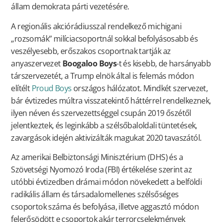
állam demokrata párti vezetésére.
A regionális akciórádiusszal rendelkező michigani
„rozsomák” milíciacsoportnál sokkal befolyásosabb és
veszélyesebb, erőszakos csoportnak tartják az
anyaszervezet
Boogaloo Boys
-t és kisebb, de harsányabb
társzervezetét, a Trump elnök által is felemás módon
elítélt
Proud Boys
országos hálózatot. Mindkét szervezet,
bár évtizedes múltra visszatekintő háttérrel rendelkeznek,
ilyen néven és szervezettséggel csupán 2019 őszétől
jelentkeztek, és leginkább a szélsőbaloldali tüntetések,
zavargások idején aktivizálták magukat 2020 tavaszától.
Az amerikai Belbiztonsági Minisztérium (DHS) és a
Szövetségi Nyomozó Iroda (FBI) értékelése szerint az
utóbbi évtizedben drámai módon növekedett a belföldi
radikális állam és társadalomellenes szélsőséges
csoportok száma és befolyása, illetve aggasztó módon
felerősödött e csoportok akár terrorcselekmények