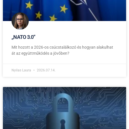
,,NATO 3.0”
Mit hozott a 2026-os csúcstalálkozó és hogyan alakulhat
át az együttműködés a jövőben?
Nyilas Laura
2026.07.14.