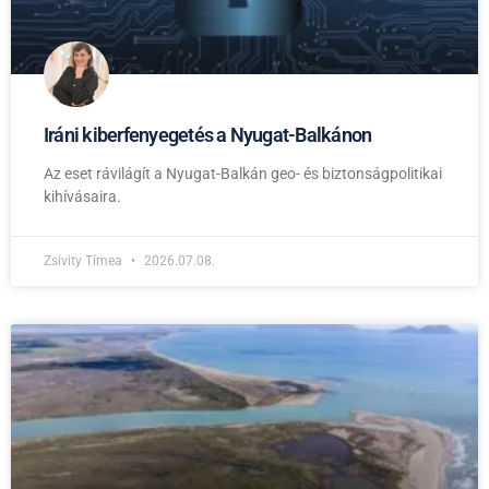
Iráni kiberfenyegetés a Nyugat-Balkánon
Az eset rávilágít a Nyugat-Balkán geo- és biztonságpolitikai
kihívásaira.
Zsivity Tímea
2026.07.08.