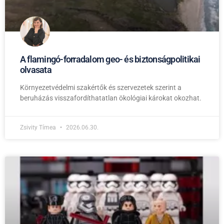
A flamingó-forradalom geo- és biztonságpolitikai
olvasata
Környezetvédelmi szakértők és szervezetek szerint a
beruházás visszafordíthatatlan ökológiai károkat okozhat.
Zsivity Tímea
2026.06.30.