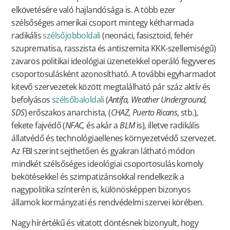
elkövetésére való hajlandósága is. A több ezer
szélsőséges amerikai csoport mintegy kétharmada
radikális
szélsőjobboldali
(neonáci, fasisztoid, fehér
szuprematisa, rasszista és antiszemita KKK-szellemiségű)
zavaros politikai ideológiai üzenetekkel operáló fegyveres
csoportosulásként azonosítható. A további egyharmadot
kitevő szervezetek között megtalálható pár száz aktív és
befolyásos
szélsőbaloldali
(
Antifa, Weather Underground,
SDS
) erőszakos anarchista, (
CHAZ, Puerto Ricans
, stb.),
fekete fajvédő (
NFAC,
és akár a
BLM
is), illetve radikális
állatvédő és technológiaellenes környezetvédő szervezet.
Az FBI szerint sejthetően és gyakran látható módon
mindkét szélsőséges ideológiai csoportosulás komoly
bekötésekkel és szimpatizánsokkal rendelkezik a
nagypolitika színterén is, különösképpen bizonyos
államok kormányzati és rendvédelmi szervei körében.
Nagy hírértékű és vitatott döntésnek bizonyult, hogy