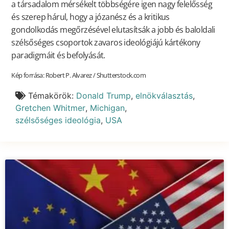
a társadalom mérsékelt többségére igen nagy felelősség
és szerep hárul, hogy a józanész és a kritikus
gondolkodás megőrzésével elutasítsák a jobb és baloldali
szélsőséges csoportok zavaros ideológiájú kártékony
paradigmáit és befolyását.
Kép forrása: Robert P. Alvarez / Shutterstock.com
Témakörök:
Donald Trump
,
elnökválasztás
,
Gretchen Whitmer
,
Michigan
,
szélsőséges ideológia
,
USA