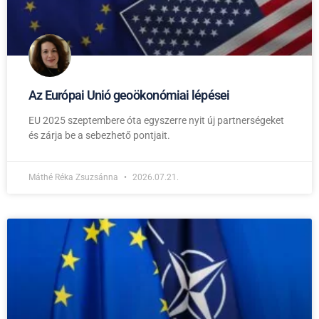
Az Európai Unió geoökonómiai lépései
EU 2025 szeptembere óta egyszerre nyit új partnerségeket
és zárja be a sebezhető pontjait.
Máthé Réka Zsuzsánna
2026.07.21.