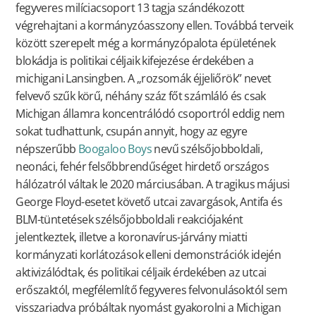
fegyveres milíciacsoport 13 tagja szándékozott
végrehajtani a kormányzóasszony ellen. Továbbá terveik
között szerepelt még a kormányzópalota épületének
blokádja is politikai céljaik kifejezése érdekében a
michigani Lansingben. A „rozsomák éjjeliőrök” nevet
felvevő szűk körű, néhány száz főt számláló és csak
Michigan államra koncentrálódó csoportról eddig nem
sokat tudhattunk, csupán annyit, hogy az egyre
népszerűbb
Boogaloo Boys
nevű szélsőjobboldali,
neonáci, fehér felsőbbrendűséget hirdető országos
hálózatról váltak le 2020 márciusában. A tragikus májusi
George Floyd-esetet követő utcai zavargások, Antifa és
BLM-tüntetések szélsőjobboldali reakciójaként
jelentkeztek, illetve a koronavírus-járvány miatti
kormányzati korlátozások elleni demonstrációk idején
aktivizálódtak, és politikai céljaik érdekében az utcai
erőszaktól, megfélemlítő fegyveres felvonulásoktól sem
visszariadva próbáltak nyomást gyakorolni a Michigan