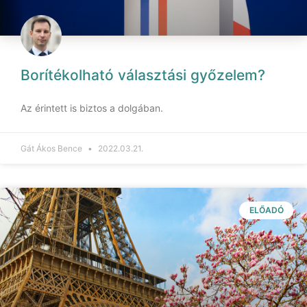
Borítékolható választási győzelem?
Az érintett is biztos a dolgában.
Gát Ákos Bence
2022.03.21.
ELŐADÓ