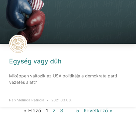
Egység vagy düh
Miképpen változik az USA politikája a demokrata párti
vezetés alatt?
Pap Melinda Patrícia
2021.03.08.
« Előző
1
2
3
…
5
Következő »