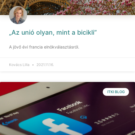
„Az unió olyan, mint a bicikli”
A jövő évi francia elnökválasztásról.
Kovács Lilla
2021.11.16.
ITKI BLOG