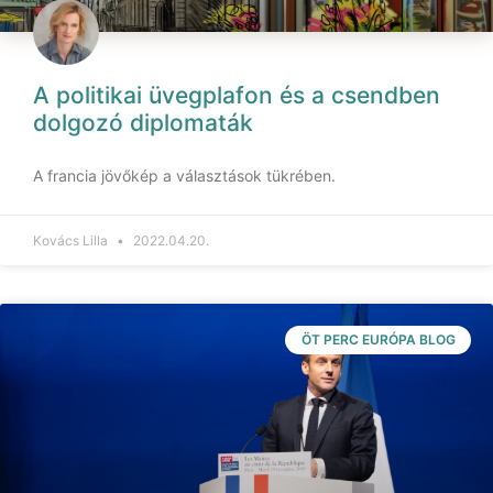
A politikai üvegplafon és a csendben
dolgozó diplomaták
A francia jövőkép a választások tükrében.
Kovács Lilla
2022.04.20.
ÖT PERC EURÓPA BLOG