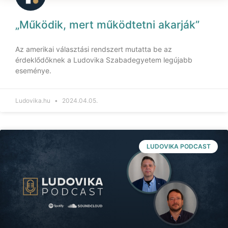
„Működik, mert működtetni akarják”
Az amerikai választási rendszert mutatta be az
érdeklődőknek a Ludovika Szabadegyetem legújabb
eseménye.
Ludovika.hu
2024.04.05.
LUDOVIKA PODCAST