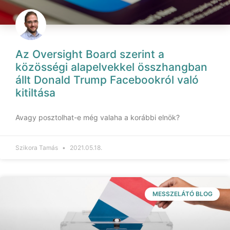
Az Oversight Board szerint a
közösségi alapelvekkel összhangban
állt Donald Trump Facebookról való
kitiltása
Avagy posztolhat-e még valaha a korábbi elnök?
Szikora Tamás
2021.05.18.
MESSZELÁTÓ BLOG