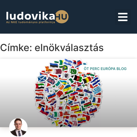
Címke: elnökválasztás
ÖT PERC EURÓPA BLOG