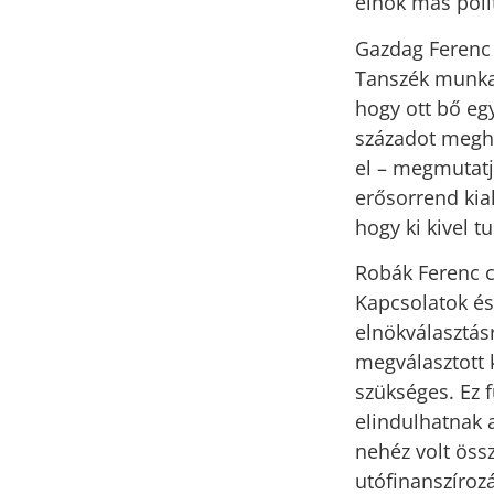
elnök más polit
Gazdag Ferenc 
Tanszék munkat
hogy ott bő eg
századot megha
el – megmutatj
erősorrend kia
hogy ki kivel t
Robák Ferenc c
Kapcsolatok és
elnökválasztásr
megválasztott 
szükséges. Ez f
elindulhatnak 
nehéz volt össz
utófinanszírozá