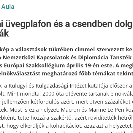
/
Aula
kai üvegplafon és a csendben dol
ák
őkép a választások tükrében címmel szervezett ke
a Nemzetközi Kapcsolatok és Diplomácia Tanszék 
 Európai Szakkollégium április 19-én este. A meg
elnökválasztást meghatározó főbb témákat tekint
, a Külügyi és Külgazdasági Intézet kutatója először a
ólt. Mint mondta, 2000 óta ötévente tartanak elnökvála
 jellemzően kétfordulós azért, mert ötven százalékot 
ltek. Most is ez a helyzet: Macron és Marine Le Pen kö
bként, tette hozzá a szakértő, azért rövidítették hétről
t, hogy elkerüljék a kohabitációt, azaz azt a helyzetet