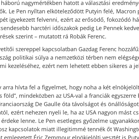
 háború nagymértékben hatott a választási eredménye
ők. Le Pen nyíltan elköteleződött Putyin felé, Macron 
epét igyekezett felvenni, ezért az erősödő, fokozódó h
sendesebb harctéri időszakok pedig Le Pennek kedv
ések szerint – mutatott rá Robák Ferenc.
etítői szereppel kapcsolatban Gazdag Ferenc hozzáfűzt
szág politikai súlya a nemzetközi térben nem elégsége
mi kezeléséhez, ezért nem lehetett ebben sikeres a je
 arra hívta fel a figyelmet, hogy noha a két elnökjelö
és föld”, mindeközben az USA-val a franciák egyszerre
Franciaország De Gaulle óta távolságot és önállóságot 
ától, ezért nehezen nyeli le, ha az USA nagyon mást cs
s érdeke lenne. Le Pen esetleges győzelme ugyanakkor,
rosz kapcsolatok miatt illegitimmé tennék őt Washin
nt emlegetett Éric Zemmour elnökjelölti vesztét is Puty