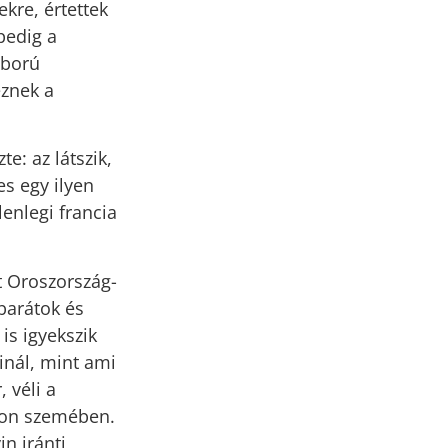
kre, értettek
pedig a
áború
eznek a
e: az látszik,
s egy ilyen
lenlegi francia
lt Oroszország-
 barátok és
is igyekszik
inál, mint ami
 véli a
gton szemében.
in iránti