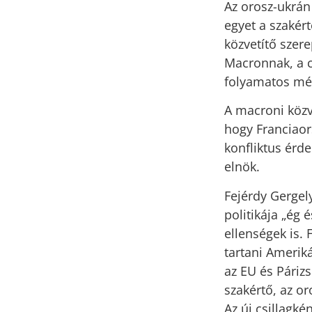
Az orosz-ukrán
egyet a szakért
közvetítő szer
Macronnak, a c
folyamatos mér
A macroni közv
hogy Franciaor
konfliktus érde
elnök.
Fejérdy Gergely
politikája „ég 
ellenségek is. 
tartani Amerik
az EU és Páriz
szakértő, az o
Az új csillagké