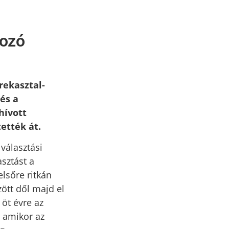
gozó
rekasztal-
és a
hívott
ették át.
 választási
sztást a
elsőre ritkán
zött dől majd el
 öt évre az
, amikor az