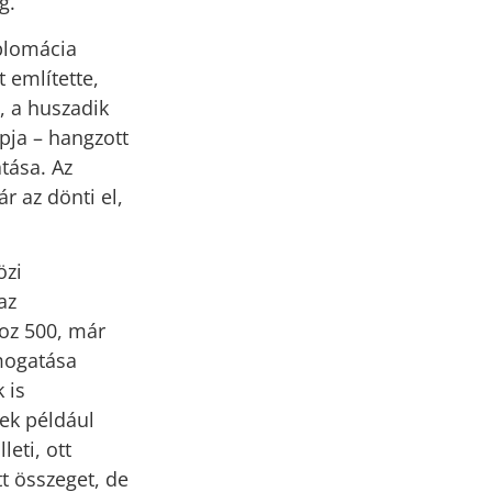
g.
plomácia
 említette,
, a huszadik
pja – hangzott
tása. Az
 az dönti el,
özi
az
hoz 500, már
ámogatása
 is
ek például
eti, ott
tt összeget, de