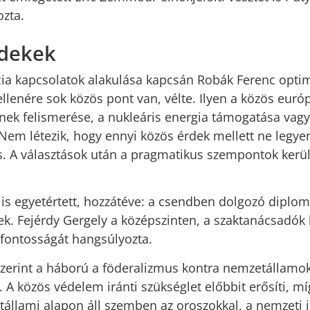
ozta.
rdekek
ia kapcsolatok alakulása kapcsán Robák Ferenc optim
llenére sok közös pont van, vélte. Ilyen a közös euró
ek felismerése, a nukleáris energia támogatása vagy
„Nem létezik, hogy ennyi közös érdek mellett ne legye
 A választások után a pragmatikus szempontok kerül
is egyetértett, hozzátéve: a csendben dolgozó diplo
. Fejérdy Gergely a középszinten, a szaktanácsadók
 fontosságát hangsúlyozta.
zerint a háború a föderalizmus kontra nemzetállamok
. A közös védelem iránti szükséglet előbbit erősíti, mí
állami alapon áll szemben az oroszokkal, a nemzeti i