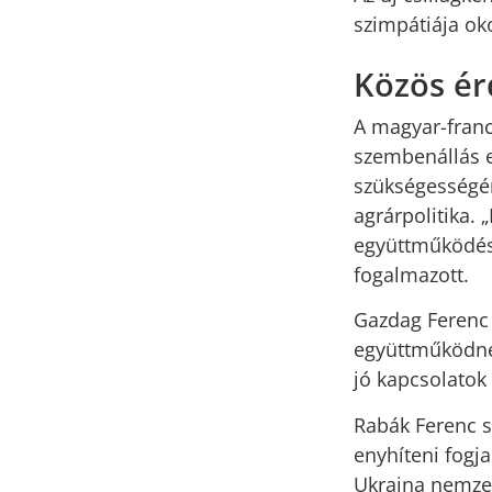
szimpátiája ok
Közös é
A magyar-franc
szembenállás e
szükségességén
agrárpolitika. 
együttműködés.
fogalmazott.
Gazdag Ferenc 
együttműködnek
jó kapcsolatok
Rabák Ferenc s
enyhíteni fogja
Ukrajna nemzet