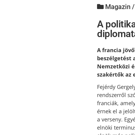
Magazin 
A politi
diplomat
A francia jöv
beszélgetést 
Nemzetközi és
szakértők az 
Fejérdy Gergely
rendszerről sz
franciák, amely
érnek el a jelö
a verseny. Egyé
elnöki terminus