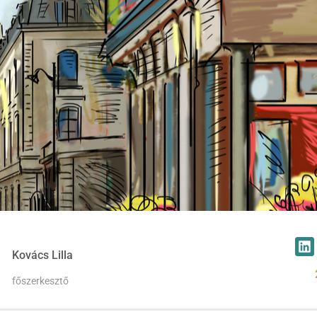
Kovács Lilla
főszerkesztő