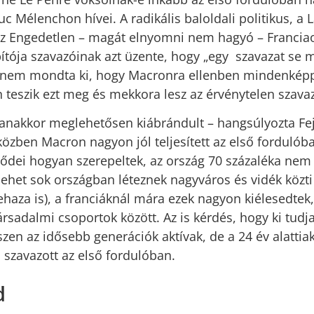
uc Mélenchon hívei. A radikális baloldali politikus, a 
z Engedetlen – magát elnyomni nem hagyó – Francia
ítója szavazóinak azt üzente, hogy „egy szavazat se 
t nem mondta ki, hogy Macronra ellenben mindenképp
 teszik ezt meg és mekkora lesz az érvénytelen szava
anakkor meglehetősen kiábrándult – hangsúlyozta Fej
közben Macron nagyon jól teljesített az első forduló
ődei hogyan szerepeltek, az ország 70 százaléka nem a
lehet sok országban léteznek nagyváros és vidék közt
ehaza is), a franciáknál mára ezek nagyon kiélesedtek
társadalmi csoportok között. Az is kérdés, hogy ki tudj
iszen az idősebb generációk aktívak, de a 24 év alatti
szavazott az első fordulóban.
d