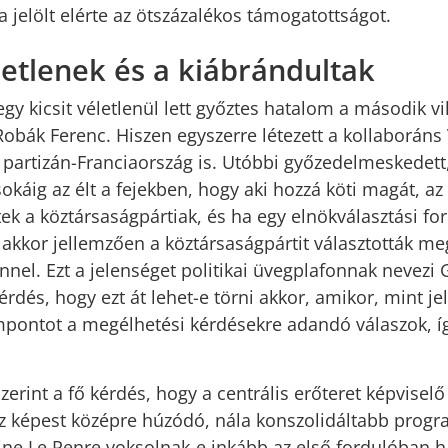
a jelölt elérte az ötszázalékos támogatottságot.
etlenek és a kiábrándultak
egy kicsit véletlenül lett győztes hatalom a második v
Robák Ferenc. Hiszen egyszerre létezett a kollaborán
, partizán-Franciaország is. Utóbbi győzedelmeskedett
 sokáig az élt a fejekben, hogy aki hozzá köti magát, a
ttek a köztársaságpártiak, és ha egy elnökválasztási fo
e, akkor jellemzően a köztársaságpártit választották 
nel. Ezt a jelenséget politikai üvegplafonnak nevezi
érdés, hogy ezt át lehet-e törni akkor, amikor, mint jel
mpontot a megélhetési kérdésekre adandó válaszok, í
erint a fő kérdés, hogy a centrális erőteret képvisel
z képest középre húzódó, nála konszolidáltabb prog
ine Le Penre voksolnak-e inkább az első fordulóban 