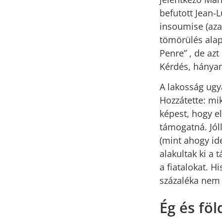
befutott Jean-L
insoumise (aza
tömörülés alap
Penre” , de az
Kérdés, hányan
A lakosság ugy
Hozzátette: mi
képest, hogy el
támogatná. Jól
(mint ahogy id
alakultak ki a 
a fiatalokat. H
százaléka nem 
Ég és föl