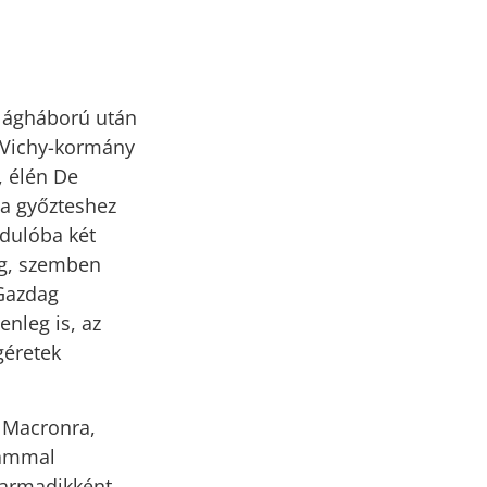
ilágháború után
s Vichy-kormány
, élén De
z a győzteshez
rdulóba két
meg, szemben
 Gazdag
enleg is, az
géretek
ő Macronra,
rammal
harmadikként