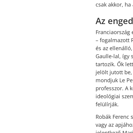
csak akkor, ha 
Az enged
Franciaország 
– fogalmazott 
és az ellenálló
Gaulle-lal, így
tartozik. Ők le
jelölt jutott b
mondjuk Le Pen
professzor. A k
ideológiai sze
felülírják.
Robák Ferenc sz
vagy az apjáho
jelentkező Mar