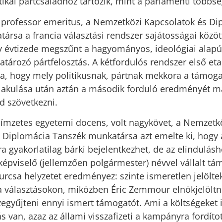
ikai pártcsaládhoz tartozik, mint a parlamenti többsé
professor emeritus, a Nemzetközi Kapcsolatok és Di
ársa a francia választási rendszer sajátosságai között
y évtizede megszűnt a hagyományos, ideológiai alapú
tározó pártfelosztás. A kétfordulós rendszer első eta
a, hogy mely politikusnak, pártnak mekkora a támoga
lakulása után aztán a második forduló eredményét már
ud szövetkezni.
ímzetes egyetemi docens, volt nagykövet, a Nemzetk
 Diplomácia Tanszék munkatársa azt emelte ki, hogy 
a gyakorlatilag bárki bejelentkezhet, de az elindulás
képviselő (jellemzően polgármester) névvel vállalt t
urcsa helyzetet eredményez: szinte ismeretlen jelöltek
a választásokon, miközben Éric Zemmour elnökjelöltn
egyűjteni ennyi ismert támogatót. Ami a költségeket ill
s van, azaz az állami visszafizeti a kampányra fordíto