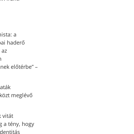
ista: a
pai haderő
 az
n
nek előtérbe” –
maták
 közt meglévő
 vitát
g a tény, hogy
dentitás