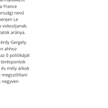
La France
ország) nevű
menjen Le
 voksoljanak.
zatok aránya.
érdy Gergely.
ban ahhoz
z ő politikáját
i töréspontok
, és mély árkok
a megszólítani
ak negyven