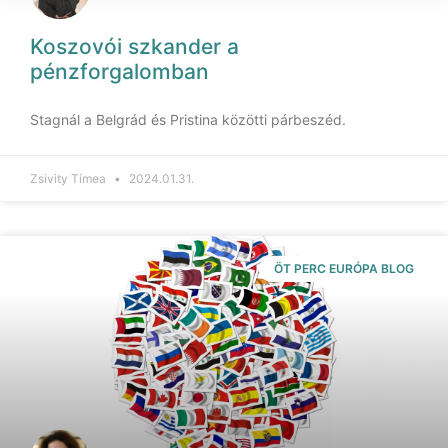
Koszovói szkander a
pénzforgalomban
Stagnál a Belgrád és Pristina közötti párbeszéd.
Zsivity Tímea
2024.01.31.
ÖT PERC EURÓPA BLOG