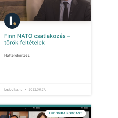
Finn NATO csatlakozás –
török feltételek
Háttérelemzés.
Ludovika.hu
2022.06.27.
LUDOVIKA PODCAST