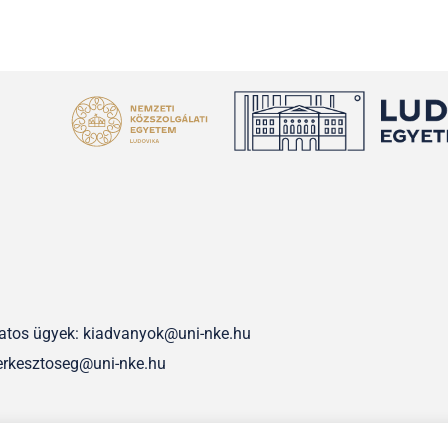
olatos ügyek: kiadvanyok@uni-nke.hu
erkesztoseg@uni-nke.hu
IMPRESSZUM