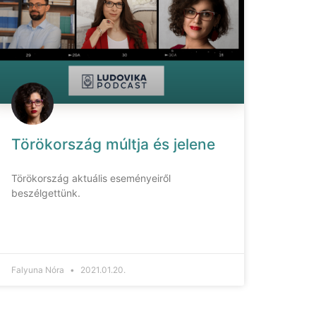
Törökország múltja és jelene
Törökország aktuális eseményeiről
beszélgettünk.
Falyuna Nóra
2021.01.20.