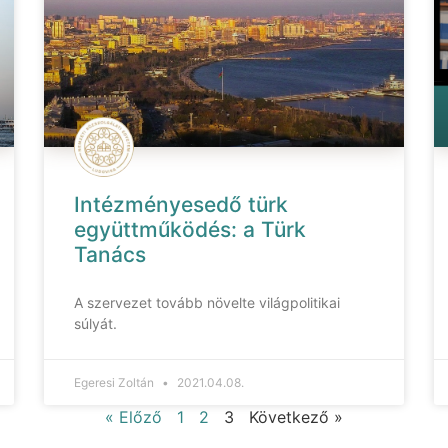
Intézményesedő türk
együttműködés: a Türk
Tanács
A szervezet tovább növelte világpolitikai
súlyát.
Egeresi Zoltán
2021.04.08.
« Előző
1
2
3
Következő »