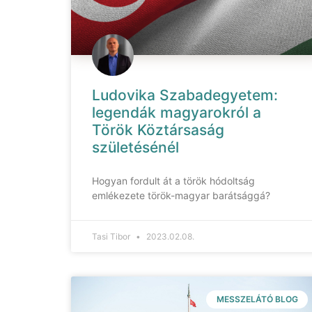
Ludovika Szabadegyetem:
legendák magyarokról a
Török Köztársaság
születésénél
Hogyan fordult át a török hódoltság
emlékezete török-magyar barátsággá?
Tasi Tibor
2023.02.08.
MESSZELÁTÓ BLOG