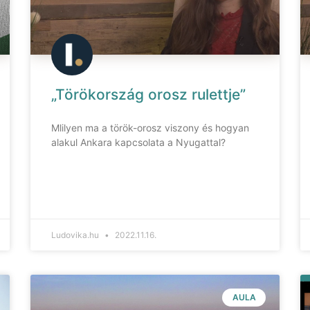
„Törökország orosz rulettje”
Mlilyen ma a török-orosz viszony és hogyan
alakul Ankara kapcsolata a Nyugattal?
Ludovika.hu
2022.11.16.
AULA