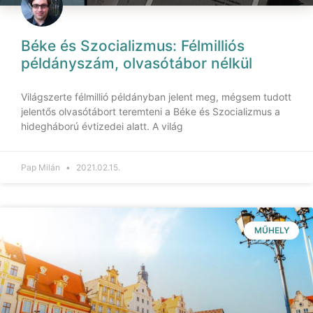
Béke és Szocializmus: Félmilliós
példányszám, olvasótábor nélkül
Világszerte félmillió példányban jelent meg, mégsem tudott
jelentős olvasótábort teremteni a Béke és Szocializmus a
hidegháború évtizedei alatt. A világ
Pap Milán
2021.02.15.
MŰHELY