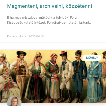
Megmenteni, archiválni, közzétenni
E hármas misszióval működik a felvidéki Fórum
Kisebbségkutató Intézet. Folyóirat-bemutatón jártunk.
Kovács Lilla
2025.04.16.
MŰHELY