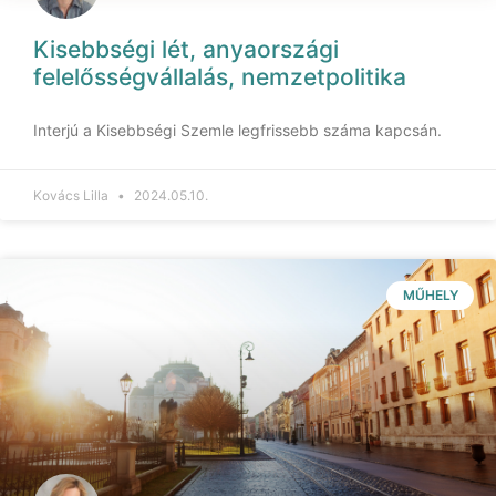
Kisebbségi lét, anyaországi
felelősségvállalás, nemzetpolitika
Interjú a Kisebbségi Szemle legfrissebb száma kapcsán.
Kovács Lilla
2024.05.10.
MŰHELY