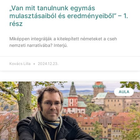
„Van mit tanulnunk egymás
mulasztásaiból és eredményeiből“ – 1.
rész
Miképpen integrálják a kitelepített németeket a cseh
nemzeti narratívába? Interjú.
Kovács Lilla
2024.12.23.
AULA