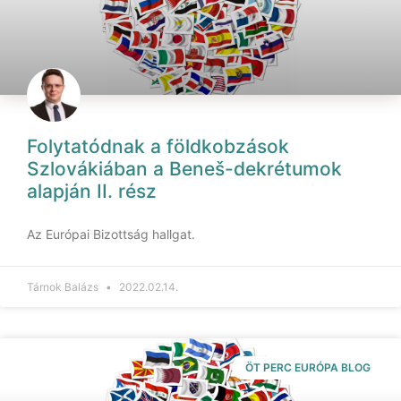
Folytatódnak a földkobzások
Szlovákiában a Beneš-dekrétumok
alapján II. rész
Az Európai Bizottság hallgat.
Tárnok Balázs
2022.02.14.
ÖT PERC EURÓPA BLOG