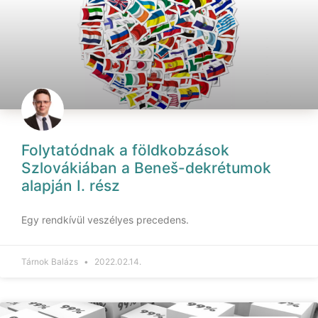
Folytatódnak a földkobzások
Szlovákiában a Beneš-dekrétumok
alapján I. rész
Egy rendkívül veszélyes precedens.
Tárnok Balázs
2022.02.14.