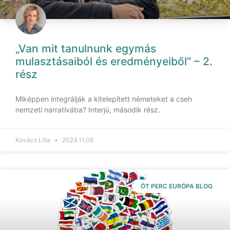
„Van mit tanulnunk egymás
mulasztásaiból és eredményeiből“ – 2.
rész
Miképpen integrálják a kitelepített németeket a cseh
nemzeti narratívába? Interjú, második rész.
Kovács Lilla
2024.11.06.
ÖT PERC EURÓPA BLOG