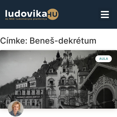
Címke: Beneš-dekrétum
AULA