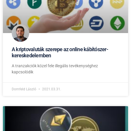
A kriptovaluták szerepe az online kábítószer-
kereskedelemben
A tranzakciók közel fele illegális tevékenységhez
kapcsolódik
Dornfeld László
2021.03.31.