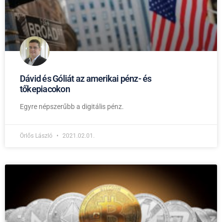
Dávid és Góliát az amerikai pénz- és
tőkepiacokon
Egyre népszerűbb a digitális pénz.
Örlős László
2021.02.01.