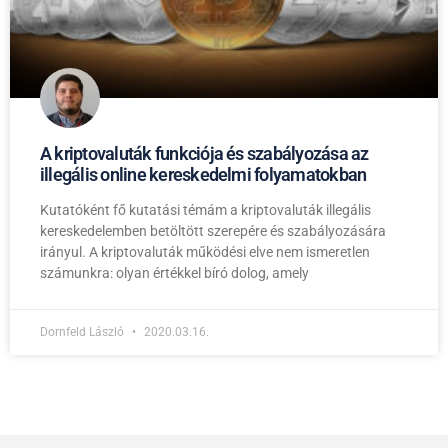
A kriptovaluták funkciója és szabályozása az
illegális online kereskedelmi folyamatokban
Kutatóként fő kutatási témám a kriptovaluták illegális
kereskedelemben betöltött szerepére és szabályozására
irányul. A kriptovaluták működési elve nem ismeretlen
számunkra: olyan értékkel bíró dolog, amely
Dornfeld László
2020.03.16.