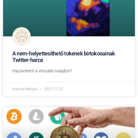
A nem-helyettesíthető tokenek birtokosainak
Twitter-harca
Hazavihető a virtuális tulajdon?
Ináncsi Mátyás
2021.11.22.