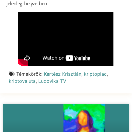
jelenlegi helyzetben.
Témakörök:
Kertész Krisztián
,
kriptopiac
,
kriptovaluta
,
Ludovika TV