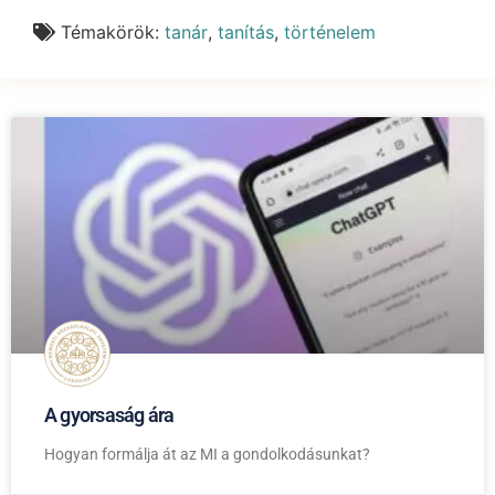
Témakörök:
tanár
,
tanítás
,
történelem
A gyorsaság ára
Hogyan formálja át az MI a gondolkodásunkat?