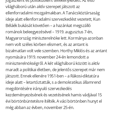
jogászként és politikusként tevékenykedett. Az első
világháború után aktív szerepet játszott az
ellenforradalmi mozgalmakban. A Tanácsköztársaság
ideje alatt ellenforradalmi szervezkedést vezetett, Kun
Béláék bukását követően – a hazánkat megszálló
románok beleegyezésével – 1919. augusztus 7-én,
Magyarország miniszterelnöke lett. Kormánya azonban
nem volt széles körben elismert, és az antant is
bizalmatlan volt vele szemben. Horthy Miklós és az antant
nyomására 1919. november 24-én lemondott a
miniszterelnökségről. A két világháború között is aktív
maradt a politikai életben, de jelentős szerepet már nem
játszott. Ennek ellenére 1951-ben – a Rákosi-diktatúra
ideje alatt – letartóztatták, s a demokratikus államrend
megdöntésére irányuló szervezkedés
kezdeményezésének és vezetésének hamis vádjával 15
évi börtönbüntetésre ítélték. A váci börtönben hunyt el
még abban az évben, november 25-én.