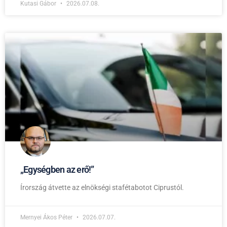
Kutasi Gábor
2026.07.08.
„Egységben az erő!”
Írország átvette az elnökségi stafétabotot Ciprustól.
Mernyei Ákos Péter
2026.07.07.