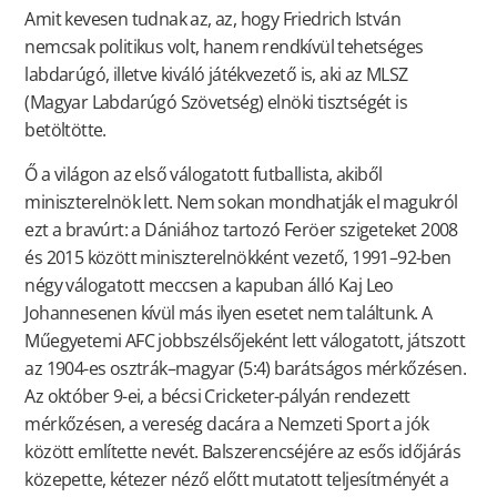
Amit kevesen tudnak az, az, hogy Friedrich István
nemcsak politikus volt, hanem rendkívül tehetséges
labdarúgó, illetve kiváló játékvezető is, aki az MLSZ
(Magyar Labdarúgó Szövetség) elnöki tisztségét is
betöltötte.
Ő a világon az első válogatott futballista, akiből
miniszterelnök lett. Nem sokan mondhatják el magukról
ezt a bravúrt: a Dániához tartozó Feröer szigeteket 2008
és 2015 között miniszterelnökként vezető, 1991–92-ben
négy válogatott meccsen a kapuban álló Kaj Leo
Johannesenen kívül más ilyen esetet nem találtunk. A
Műegyetemi AFC jobbszélsőjeként lett válogatott, játszott
az 1904-es osztrák–magyar (5:4) barátságos mérkőzésen.
Az október 9-ei, a bécsi Cricketer-pályán rendezett
mérkőzésen, a vereség dacára a Nemzeti Sport a jók
között említette nevét. Balszerencséjére az esős időjárás
közepette, kétezer néző előtt mutatott teljesítményét a