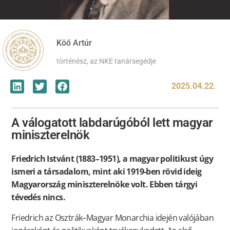
Köő Artúr
történész, az NKE tanársegédje
2025.04.22.
A válogatott labdarúgóból lett magyar
miniszterelnök
Friedrich Istvánt (1883–1951), a magyar politikust úgy
ismeri a társadalom, mint aki 1919-ben rövid ideig
Magyarország miniszterelnöke volt. Ebben tárgyi
tévedés nincs.
Friedrich az Osztrák–Magyar Monarchia idején valójában