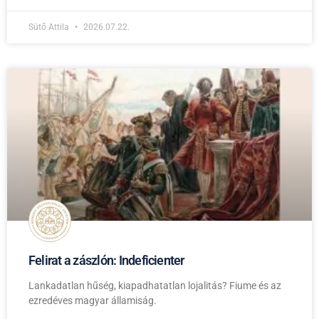
Sütő Attila
2026.07.22.
Felirat a zászlón: Indeficienter
Lankadatlan hűség, kiapadhatatlan lojalitás? Fiume és az
ezredéves magyar államiság.