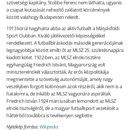
szövetségi kapitány, Stobbe Ferenc nem láthatta, ugyanis
a csapat kiutazását nehezítő zaklatott körülmények
között valahogy Budapesten rekedt.
1913 körül hagyhatta abba az aktív futballt a Mátyásföldi
Sport Clubban. Kiváló játékvezetői képességekkel
rendelkezett. A futballbíráskodás második generációjának
legnagyobbjai között említi őt az MLSZ 25. születésnapjára
kiadott kötet. 1922-ben, az MLSZ elnöki tisztére
egyhangúlag Friedrich Istvánt, Magyarország volt
miniszterelnökét választották. Az erős kézpolitikája
megmentette a szövetség autonómiáját, amely nagy
veszélyben forgott különösen azok részéről, akik nem is a
hatalomra, de inkább az MLSZ vagyonára aspiráltak.
Friedrich István 1924 márciusában lemondott az MLSZ
elnöki tisztségéről, de a magyar futballsport vezetését a
háttérből továbbra is tevékenyen segítette.
Nyitókép forrása:
Wikipedia