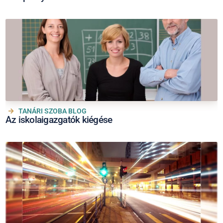
TANÁRI SZOBA BLOG
Az iskolaigazgatók kiégése