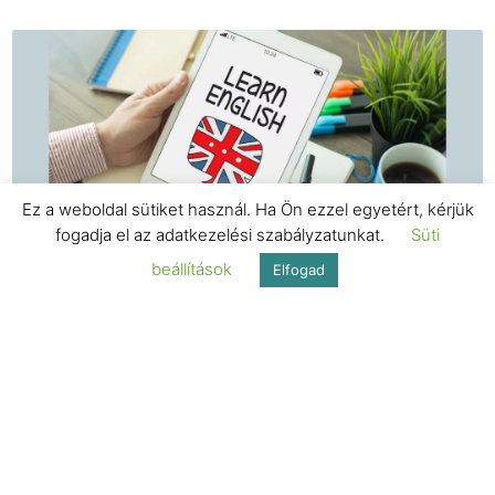
Ez a weboldal sütiket használ. Ha Ön ezzel egyetért, kérjük
fogadja el az adatkezelési szabályzatunkat.
Süti
TANÁRI SZOBA BLOG
Többszavas egységek az angolban
beállítások
Elfogad