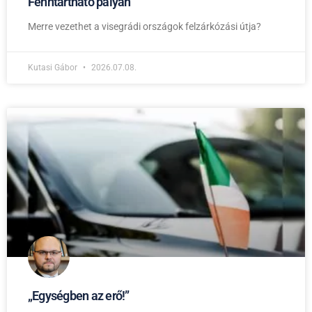
Fenntartható pályán
Merre vezethet a visegrádi országok felzárkózási útja?
Kutasi Gábor
2026.07.08.
„Egységben az erő!”