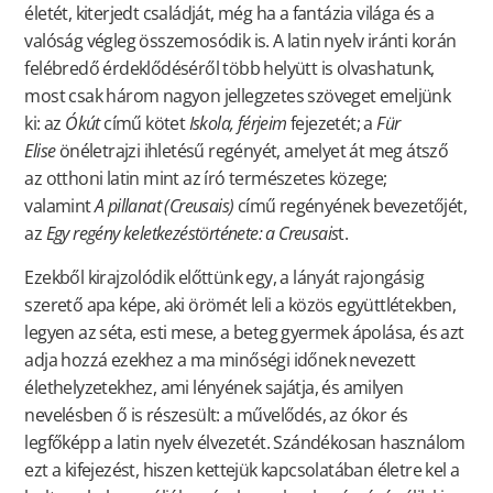
életét, kiterjedt családját, még ha a fantázia világa és a
valóság végleg összemosódik is. A latin nyelv iránti korán
felébredő érdeklődéséről több helyütt is olvashatunk,
most csak három nagyon jellegzetes szöveget emeljünk
ki: az
Ókút
című kötet
Iskola, férjeim
fejezetét; a
Für
Elise
önéletrajzi ihletésű regényét, amelyet át meg átsző
az otthoni latin mint az író természetes közege;
valamint
A pillanat (Creusais)
című regényének bevezetőjét,
az
Egy regény keletkezéstörténete: a Creusais
t.
Ezekből kirajzolódik előttünk egy, a lányát rajongásig
szerető apa képe, aki örömét leli a közös együttlétekben,
legyen az séta, esti mese, a beteg gyermek ápolása, és azt
adja hozzá ezekhez a ma minőségi időnek nevezett
élethelyzetekhez, ami lényének sajátja, és amilyen
nevelésben ő is részesült: a művelődés, az ókor és
legfőképp a latin nyelv élvezetét. Szándékosan használom
ezt a kifejezést, hiszen kettejük kapcsolatában életre kel a