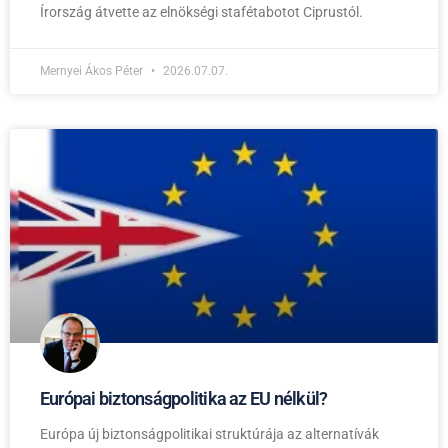
Írország átvette az elnökségi stafétabotot Ciprustól.
Mernyei Ákos Péter
2026.07.07.
Európai biztonságpolitika az EU nélkül?
Európa új biztonságpolitikai struktúrája az alternatívák