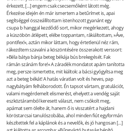
érkezett, […] engem csak csecsemőként látott még.
Érkezése idején én már ismertem a betűrímet is, apai
segítséggel összeállítottam istenhozott gyanánt egy
csupa b hanggal kezdődő sort, mikor megérkezett, ahogy
a küszöbön átlépett, elébe toppantam, rákiáltottam, »Áve,
pontifex!«, aztán mikor láttam, hogy értetlenül néz rám,
rákezdtem szavalni a köszöntésére összerakott verssort:
»Béla bátya bánja beteg békája bús brekegését. Fak
rámán szánám fore!« A záradék mondatot apám tanította
meg, persze ismertette, mit kiáltok: a bácsi gyógyítsa meg
azt a beteg békát! A hatás váratlan volt és heves, pap
nagybátyám felháborodott. Én tapsot vártam, gratulációt,
valami megérdemelt elismerést, ehelyett a vendég saját
eszköztáramból keresett választ, nem csókolt meg,
apámat sem ölelte át, hanem ő is visszatért a hajdani
köröstarcsai tanulószobába, ahol minden fiút egyformán
készítettek fel a káplánok és a nevelők, és jó hangosan […]
azt kiáltotta az arcomba: »Bűngyártó butaság bénító