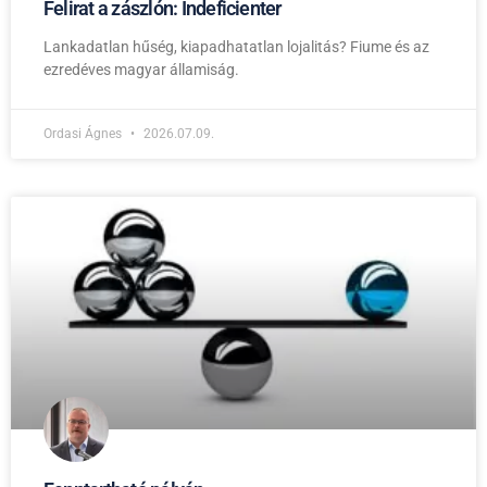
Felirat a zászlón: Indeficienter
Lankadatlan hűség, kiapadhatatlan lojalitás? Fiume és az
ezredéves magyar államiság.
Ordasi Ágnes
2026.07.09.