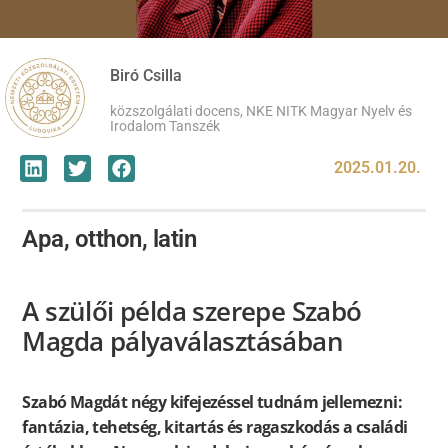
Biró Csilla
közszolgálati docens, NKE NITK Magyar Nyelv és
Irodalom Tanszék
2025.01.20.
Apa, otthon, latin
A szülői példa szerepe Szabó
Magda pályaválasztásában
Szabó Magdát négy kifejezéssel tudnám jellemezni:
fantázia, tehetség, kitartás és ragaszkodás a családi