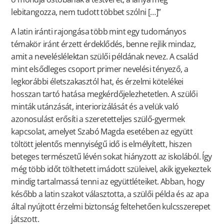
lebitangozza, nem tudott többet szólni […]”
A latin iránti rajongása több mint egy tudományos
témakör iránt érzett érdeklődés, benne rejlik mindaz,
amit a neveléslélektan szülői példának nevez. A család
mint elsődleges csoport primer nevelési tényező, a
legkorábbi életszakasztól hat, és érzelmi kötelékei
hosszan tartó hatása megkérdőjelezhetetlen. A szülői
minták utánzását, interiorizálását és a velük való
azonosulást erősíti a szeretetteljes szülő-gyermek
kapcsolat, amelyet Szabó Magda esetében az együtt
töltött jelentős mennyiségű idő is elmélyített, hiszen
beteges természetű lévén sokat hiányzott az iskolából. Így
még több időt tölthetett imádott szüleivel, akik igyekeztek
mindig tartalmassá tenni az együttléteiket. Abban, hogy
később a latin szakot választotta, a szülői példa és az apa
által nyújtott érzelmi biztonság feltehetően kulcsszerepet
játszott.