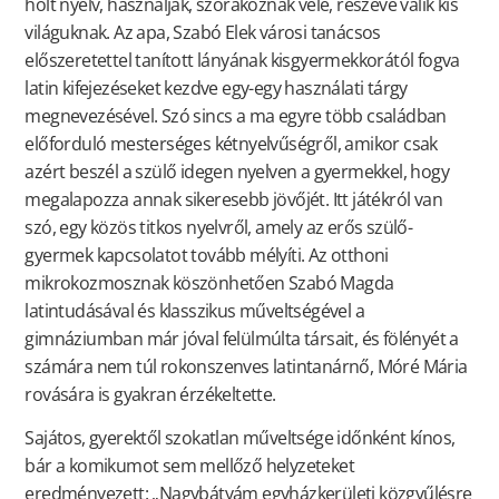
holt nyelv, használják, szórakoznak vele, részévé válik kis
világuknak. Az apa, Szabó Elek városi tanácsos
előszeretettel tanított lányának kisgyermekkorától fogva
latin kifejezéseket kezdve egy-egy használati tárgy
megnevezésével. Szó sincs a ma egyre több családban
előforduló mesterséges kétnyelvűségről, amikor csak
azért beszél a szülő idegen nyelven a gyermekkel, hogy
megalapozza annak sikeresebb jövőjét. Itt játékról van
szó, egy közös titkos nyelvről, amely az erős szülő-
gyermek kapcsolatot tovább mélyíti. Az otthoni
mikrokozmosznak köszönhetően Szabó Magda
latintudásával és klasszikus műveltségével a
gimnáziumban már jóval felülmúlta társait, és fölényét a
számára nem túl rokonszenves latintanárnő, Móré Mária
rovására is gyakran érzékeltette.
Sajátos, gyerektől szokatlan műveltsége időnként kínos,
bár a komikumot sem mellőző helyzeteket
eredményezett: „Nagybátyám egyházkerületi közgyűlésre