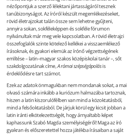
nézőpontjuk a szerző lélektani jártasságáról tesznek
tanúbizonyságot. Az íróról készült megemlékezéseket,
rövid életrajzokat talán össze sem lehetne gyűjteni,
annyira sokan, sokféleképpen és sokféle fórumon
nyilvánultak már meg vele kapcsolatban. A rövid életrajzi
összefoglalók szinte kötelező kellékei a visszaemlékező
írásoknak, és gyakori elemük az írónő végzettségének
említése – latin–magyar szakos középiskolai tanár –, sőt
szakdolgozatának címe,
A római szépségápolás
is
érdeklődésre tart számot.
Ezek az adatok önmagukban nem mondanak sokat, a mai
olvasó számára inkább a kuriózum halmazába tartoznak,
hiszen a latin kiszorulófélben van mind a közoktatásból,
mind a felsőoktatásból. De járjuk körül egy kicsit jobban a
latin iránti elkötelezettségét, hogy árnyaltabb képet
kaphassunk Szabó Magda személyiségéről! Maga az író
gyakran és előszeretettel hozza játékba írásaiban a saját