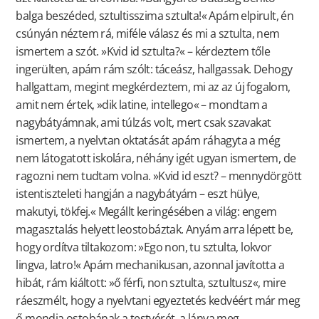
balga beszéded, sztultisszima sztulta!« Apám elpirult, én
csúnyán néztem rá, miféle válasz és mi a sztulta, nem
ismertem a szót. »Kvid id sztulta?« – kérdeztem tőle
ingerülten, apám rám szólt: táceász, hallgassak. Dehogy
hallgattam, megint megkérdeztem, mi az az új fogalom,
amit nem értek, »dik latine, intellego« – mondtam a
nagybátyámnak, ami túlzás volt, mert csak szavakat
ismertem, a nyelvtan oktatását apám ráhagyta a még
nem látogatott iskolára, néhány igét ugyan ismertem, de
ragozni nem tudtam volna. »Kvid id eszt? – mennydörgött
istentiszteleti hangján a nagybátyám – eszt hülye,
makutyi, tökfej.« Megállt keringésében a világ: engem
magasztalás helyett leostobáztak. Anyám arra lépett be,
hogy ordítva tiltakozom: »Ego non, tu sztulta, lokvor
lingva, latro!« Apám mechanikusan, azonnal javította a
hibát, rám kiáltott: »ő férfi, non sztulta, sztultusz«, mire
ráeszmélt, hogy a nyelvtani egyeztetés kedvéért már meg
ő mondja ostobának a testvérét, a lánya meg