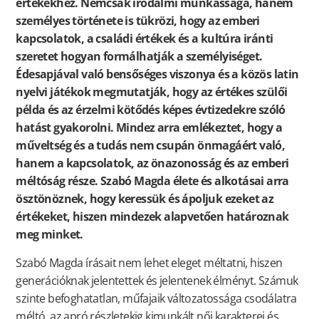
értékekhez. Nemcsak irodalmi munkássága, hanem
személyes története is tükrözi, hogy az emberi
kapcsolatok, a családi értékek és a kultúra iránti
szeretet hogyan formálhatják a személyiséget.
Édesapjával való bensőséges viszonya és a közös latin
nyelvi játékok megmutatják, hogy az értékes szülői
példa és az érzelmi kötődés képes évtizedekre szóló
hatást gyakorolni. Mindez arra emlékeztet, hogy a
műveltség és a tudás nem csupán önmagáért való,
hanem a kapcsolatok, az önazonosság és az emberi
méltóság része. Szabó Magda élete és alkotásai arra
ösztönöznek, hogy keressük és ápoljuk ezeket az
értékeket, hiszen mindezek alapvetően határoznak
meg minket.
Szabó Magda írásait nem lehet eleget méltatni, hiszen
generációknak jelentettek és jelentenek élményt. Számuk
szinte befoghatatlan, műfajaik változatossága csodálatra
méltó, az apró részletekig kimunkált női karakterei és