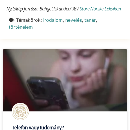
Nyitókép forrása: Bahget Iskander/𝒲. /
Store Norske Leksikon
Témakörök:
irodalom
,
nevelés
,
tanár
,
történelem
Telefon vagy tudomány?