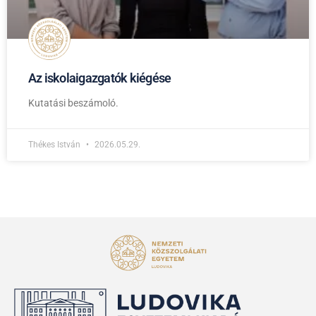
Az iskolaigazgatók kiégése
Kutatási beszámoló.
Thékes István
2026.05.29.