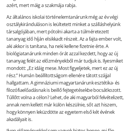
azért, mert máig a szakmája rabja.
Az általános iskolai történelemtanárunk még az év végi
osztálykiránduláson is leültetett minket a szálláshelyünk
társalgójában, mert pótolni akarta a túlméretezett
tananyag idő híján elsikkadt részeit. Az a fajta ember volt,
aki akkor is tanítana, ha neki kellene fizetnie érte. A
biológiatanárunk minden órát azzal kezdett, hogy az új
tananyag felét az előzményekből már tudjuk is. Ilyesmiket
mondott: „Ez idáig mese. Most figyeljetek, mert ez az új
rész.” Humán beállítottságom ellenére tátott szájjal
hallgattam. A gimnáziumi magyartanárunk esztétika- és
filozófiaelőadásnak is beillő fejtegetésekbe bocsátkozott.
Túllőtt volna a célon? Lehet, de aki magyarból felvételizett,
annak nem kellett már külön készülnie, sőt azt hiszem,
hogy könnyen leküzdötte az egyetem első két évének
akadályait is.
Ilyen előzményekkel sem vagyok biztos benne, mi fán