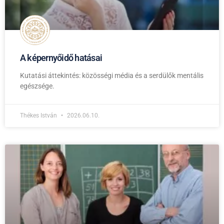
A képernyőidő hatásai
Kutatási áttekintés: közösségi média és a serdülők mentális
egészsége.
Thékes István
2026.06.10.