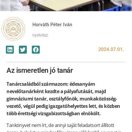
Horváth Péter Iván
nyelvész
2024.07.01.
Az ismeretlen jó tanár
Tanárcsaládból származom: édesanyám
nevelőtanárként kezdte a pályafutását, majd
gimnáziumi tanár, osztályfőnök, munkaközösség-
vezető, végül pedig igazgatóhelyettes lett, és közben
több érettségi vizsgabizottságban elnökölt.
Tankönyvet nem írt, de annyi saját feladatsort állított