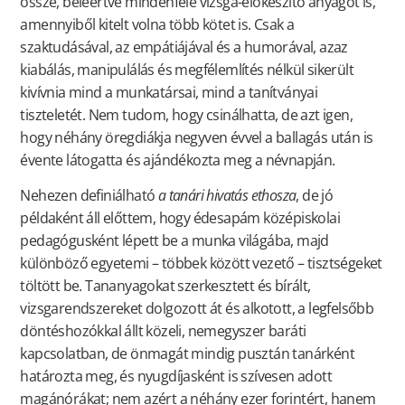
össze, beleértve mindenféle vizsga-előkészítő anyagot is,
amennyiből kitelt volna több kötet is. Csak a
szaktudásával, az empátiájával és a humorával, azaz
kiabálás, manipulálás és megfélemlítés nélkül sikerült
kivívnia mind a munkatársai, mind a tanítványai
tiszteletét. Nem tudom, hogy csinálhatta, de azt igen,
hogy néhány öregdiákja negyven évvel a ballagás után is
évente látogatta és ajándékozta meg a névnapján.
Nehezen definiálható
a tanári hivatás ethosza
, de jó
példaként áll előttem, hogy édesapám középiskolai
pedagógusként lépett be a munka világába, majd
különböző egyetemi – többek között vezető – tisztségeket
töltött be. Tananyagokat szerkesztett és bírált,
vizsgarendszereket dolgozott át és alkotott, a legfelsőbb
döntéshozókkal állt közeli, nemegyszer baráti
kapcsolatban, de önmagát mindig pusztán tanárként
határozta meg, és nyugdíjasként is szívesen adott
magánórákat; nem azért a néhány ezer forintért, hanem