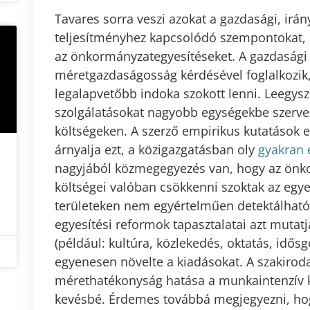
Tavares sorra veszi azokat a gazdasági, irán
teljesítményhez kapcsolódó szempontokat, 
az önkormányzategyesítéseket. A gazdasági
méretgazdaságosság kérdésével foglalkozik,
legalapvetőbb indoka szokott lenni. Leegysze
szolgálatásokat nagyobb egységekbe szervez
költségeken. A szerző empirikus kutatások
árnyalja ezt, a közigazgatásban oly
gyakran 
nagyjából közmegegyezés van, hogy az önk
költségei valóban csökkenni szoktak az egy
területeken nem egyértelműen detektálható.
egyesítési reformok tapasztalatai azt mutat
(például: kultúra, közlekedés, oktatás, idő
egyenesen növelte a kiadásokat. A szakirod
mérethatékonyság hatása a munkaintenzív kö
kevésbé. Érdemes továbbá megjegyezni, hog