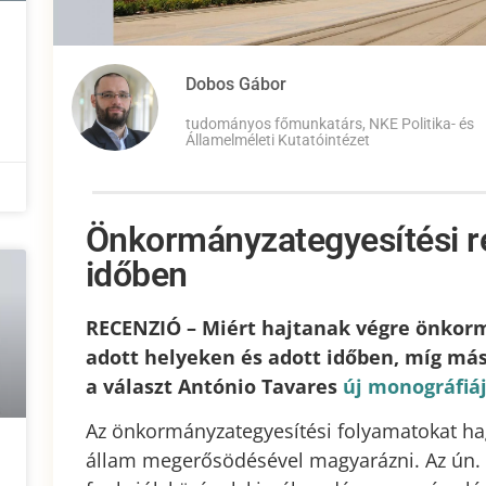
Dobos Gábor
tudományos főmunkatárs, NKE Politika- és
Államelméleti Kutatóintézet
Önkormányzategyesítési r
időben
RECENZIÓ – Miért hajtanak végre önkor
adott helyeken és adott időben, míg má
a választ António Tavares
új monográfiá
Az önkormányzategyesítési folyamatokat ha
állam megerősödésével magyarázni. Az ún.