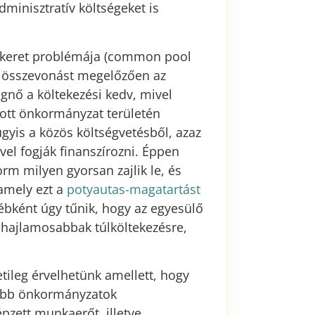
minisztratív költségeket is
s keret problémája (common pool
az összevonást megelőzően az
nő a költekezési kedv, mivel
dott önkormányzat területén
úgyis a közös költségvetésből, azaz
ével fogják finanszírozni. Éppen
orm milyen gyorsan zajlik le, és
 amely ezt a
potyautas-magatartást
ébként úgy tűnik, hogy az egyesülő
 hajlamosabbak túlköltekezésre,
tileg érvelhetünk amellett, hogy
yobb önkormányzatok
pzett munkaerőt, illetve