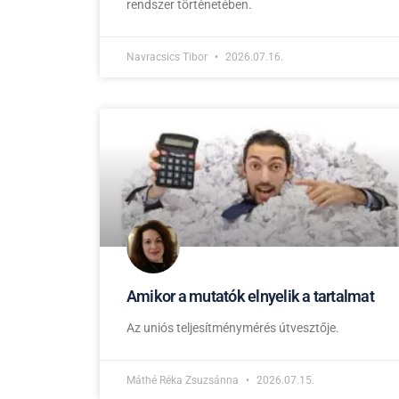
rendszer történetében.
Navracsics Tibor
2026.07.16.
Amikor a mutatók elnyelik a tartalmat
Az uniós teljesítménymérés útvesztője.
Máthé Réka Zsuzsánna
2026.07.15.