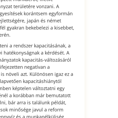
zat területére vonzani. A
 egyesítések korántsem egyformán
jlettségére, japán és német
él gyakran bekebelezi a kisebbet,
erén.
teni a rendszer kapacitásának, a
i hatékonyságnak a kérdését. A
mányzatok kapacitás-változásáról
fejezetten negatívan a
s növeli azt. Különösen igaz ez a
alapvetően kapacitáshiánytól
ben képtelen változtatni egy
génél a korábban már bemutatott
i, bár arra is találunk példát,
ások minősége javul a reform
zennyvíz és a munkanélküliség