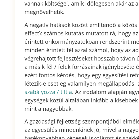
vannak költségei, amik időlegesen akár az ad
megnövelhetik.
A negatív hatások között említendő a közö
effect): számos kutatás mutatott rá, hogy 
érintett önkormányzatokban rendszerint meg
minden érintett fél azzal számol, hogy az a
végrehajtott fejlesztéseket hosszabb távon 
a másik fél / felek forrásainak igénybevétel
ezért fontos kérdés, hogy egy egyesítési ref
létezik-e esetleg valamilyen megállapodás,
szabályozza / tiltja
. Az irodalom alapján egy
egységek közül általában inkább a kisebbek
mint a nagyobbak.
A gazdasági fejlettség szempontjából elméle
az egyesülés mindenkinek jó, mivel a nag
hatékonyabban képesek iskolázott és szakké