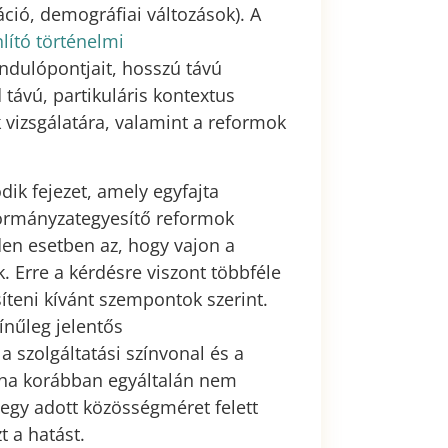
ció, demográfiai változások). A
lító történelmi
ndulópontjait, hosszú távú
 távú, partikuláris kontextus
k vizsgálatára, valamint a reformok
ik fejezet, amely egyfajta
kormányzategyesítő reformok
den esetben az, hogy vajon a
. Erre a kérdésre viszont többféle
íteni kívánt szempontok szerint.
ínűleg jelentős
 szolgáltatási színvonal és a
, ha korábban egyáltalán nem
r egy adott közösségméret felett
t a hatást.