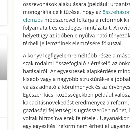
összevonások alakulására (például: urbanizá
monográfia célkitűzése, hogy az
összehason
elemzés
módszerével feltárja a reformok kii
folyamatait és esetleges mintázatait. A rövid
helyett így az időben elnyúlva ható tényező
térbeli jellemzőinek elemzésére fókuszál.
A könyv legfigyelemreméltóbb része a másod
szakirodalmi összefoglaló / értékelő az ön
hatásairól. Az egyesítések alapkérdése min
kisebb vagy a nagyobb struktúrák-e a jobbak
válasz adható a körülmények és az érvényes
Egészen kicsi közösségekben például valósz
kapacitásnövekedést eredményez a reform, a
gazdasági fejlettség is ugrásszerűen nőhet
voltak biztosítva ezek feltételei. Ugyanakko
egy egyesítési reform nem érheti el ugyanez