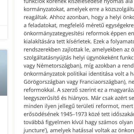
funkciók körének kiszélesedése nyomás alá 
kormányzatokat, amelyek erre a közszolgálta
reagáltak. Ahhoz azonban, hogy a helyi önk
a feladatokat, megfelelő méretű egységekre 
önkormányzategyesítési reformok éppen en
kialakítására tett kísérletek. Ezek a folyama
rendszerekben zajlottak le, amelyekben az
szolgáltatásnyújtás helyi ügynökeként funk
vagy Németországban), míg azokban a rend
önkormányzatok politikai identitása volt a 
Görögországban vagy Franciaországban), ne
reformokkal. A szerző szerint ez a magyará
leegyszerűsítő és hiányos. Már csak azért s
minden ilyen jellegű területi reformot, mert
erősödésének 1945‒1973 közé tett időszakán
továbbá figyelmen kívül hagy számos olyan kr
juncture’), amelyek hatással voltak az önko