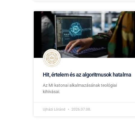
Hit, értelem és az algoritmusok hatalma
Az MI katonai alkalmazásának teológiai
kihívásai.
Ujházi Lóránd
2026.07.08.