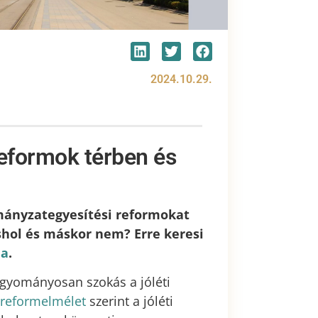
2024.10.29.
eformok térben és
mányzategyesítési reformokat
shol és máskor nem? Erre keresi
ja
.
gyományosan szokás a jóléti
reformelmélet
szerint a jóléti