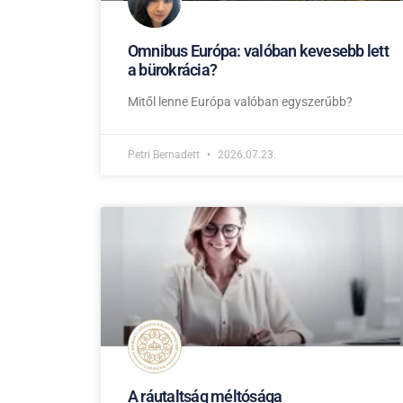
Omnibus Európa: valóban kevesebb lett
a bürokrácia?
Mitől lenne Európa valóban egyszerűbb?
Petri Bernadett
2026.07.23.
A ráutaltság méltósága