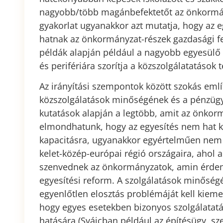
nagyobb/több magánbefektetőt az önkormány
gyakorlat ugyanakkor azt mutatja, hogy az
hatnak az önkormányzat-részek gazdasági fe
példák alapján például a nagyobb egyesülő f
és perifériára szorítja a közszolgálatatások t
Az irányítási szempontok között szokás emlí
közszolgálatások minőségének és a pénzügy
kutatások alapján a legtöbb, amit az önkor
elmondhatunk, hogy az egyesítés nem hat ki
kapacitásra, ugyanakkor egyértelműen nem i
kelet-közép-európai régió országaira, ahol 
szenvednek az önkormányzatok, amin érdem
egyesítési reform. A szolgálatások minősé
egyenlőtlen elosztás problémáját kell kiemeln
hogy egyes esetekben bizonyos szolgálatat
hatására (Svájcban például az építésügy, s