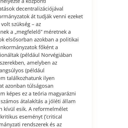
helyezte a központi
tások decentralizációjával
ormányzatok át tudják venni ezeket
volt szükség – az
nek a „megfelelő” méretnek a
tok elsősorban azokban a politikai
 önkormányzatok főként a
cionáltak (például Norvégiában
szerekben, amelyben az
hangsúlyos (például
m találkozhatunk ilyen
zat azonban túlságosan
em képes ez a teória magyarázni
 számos átalakítás a jóléti állam
 kívül esik. A reformelmélet
itikus eseményt (’critical
rmányzati rendszerek és az