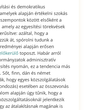
yítási és demokratikus
amelyek alapján értékelni szokás
 szempontok között elsőként a
 amely az egyesítési törekvések
rűsítve: azáltal, hogy a
zük át, spórolni tudunk a
 eredményei alapján erősen
előkerülő
toposzt. Habár arról
ormányzatok adminisztratív
esítés nyomán, ez a tendencia más
 Sőt, finn, dán és német
ják, hogy egyes közszolgálatások
sgondozás) esetében az összevonás
alom alapján úgy tűnik, hogy a
zszolgáltatásoknál jelentkezik
y az átalakításnak magának is