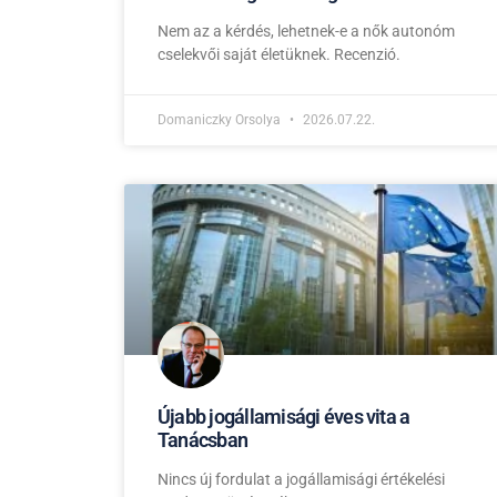
Nem az a kérdés, lehetnek-e a nők autonóm
cselekvői saját életüknek. Recenzió.
Domaniczky Orsolya
2026.07.22.
Újabb jogállamisági éves vita a
Tanácsban
Nincs új fordulat a jogállamisági értékelési