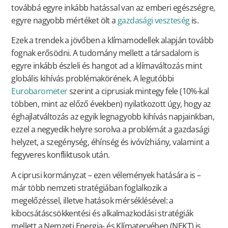
továbbá egyre inkább hatással van az emberi egészségre,
egyre nagyobb mértéket ölt a
gazdasági veszteség
is.
Ezek a trendek a jövőben a klímamodellek alapján tovább
fognak erősödni. A tudomány mellett a társadalom is
egyre inkább észleli és hangot ad a klímaváltozás mint
globális kihívás problémakörének. A legutóbbi
Eurobarometer
szerint a ciprusiak mintegy fele (10%-kal
többen, mint az előző években) nyilatkozott úgy, hogy az
éghajlatváltozás az egyik legnagyobb kihívás napjainkban,
ezzel a negyedik helyre sorolva a problémát a gazdasági
helyzet, a szegénység, éhínség és ivóvízhiány, valamint a
fegyveres konfliktusok után.
A ciprusi kormányzat – ezen vélemények hatására is –
már több nemzeti stratégiában foglalkozik a
megelőzéssel, illetve hatások mérséklésével: a
kibocsátáscsökkentési és alkalmazkodási stratégiák
mellett a Nemzeti Energia- és Klímatervében (NEKT) is