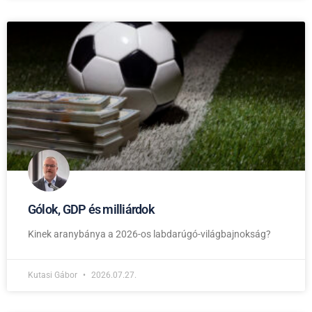
Gólok, GDP és milliárdok
Kinek aranybánya a 2026-os labdarúgó-világbajnokság?
Kutasi Gábor
2026.07.27.