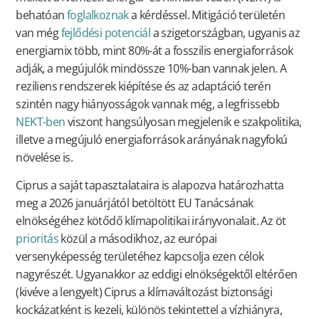
behatóan
foglalkoznak
a kérdéssel. Mitigáció területén
van még
fejlődési potenciál
a szigetországban, ugyanis az
energiamix több, mint 80%-át a fosszilis energiaforrások
adják, a megújulók mindössze 10%-ban vannak jelen. A
reziliens rendszerek kiépítése és az adaptáció terén
szintén nagy hiányosságok vannak még, a legfrissebb
NEKT-ben
viszont hangsúlyosan megjelenik e szakpolitika,
illetve a megújuló energiaforrások arányának nagyfokú
növelése is.
Ciprus a saját tapasztalataira is alapozva határozhatta
meg a 2026 januárjától betöltött EU Tanácsának
elnökségéhez kötődő klímapolitikai irányvonalait. Az öt
prioritás
közül a másodikhoz, az európai
versenyképesség területéhez kapcsolja ezen célok
nagyrészét. Ugyanakkor az eddigi elnökségektől eltérően
(kivéve a lengyelt) Ciprus a klímaváltozást biztonsági
kockázatként is kezeli, különös tekintettel a vízhiányra,