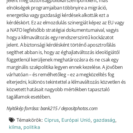
jelent meg biztonságpolitikai szempontként, más
elnökségek programjaiban többnyire a migráció,
energetika vagy gazdasági kérdések alkották ezt a
kérdéskört. Ez az elmozdulás szinergiát képez az EU vagy
a NATO legfelsőbb stratégiai dokumentumaival, vagyis
hogy a klímaváltozás egy rendszerszintű kockázatot
jelent. A biztonsági kérdésként történő aposztrofálás
segíthet abban is, hogy az éghajlatváltozás ideológiától
függetlenül kerüljenek meghatározásra és ne csak egy
marginális szakpolitika legyen ennek kezelése. A jövőben
várhatóan – és remélhetőleg – ez a megközelítés fog
elterjedni, különös tekintettel a klímaváltozás közvetlen és
közvetett hatásait nagyobb mértékben tapasztaló
tagállamok esetében.
Nyitókép forrása: bank215 / depositphotos.com
Témakörök:
Ciprus
,
Európai Unió
,
gazdaság
,
klíma
,
politika