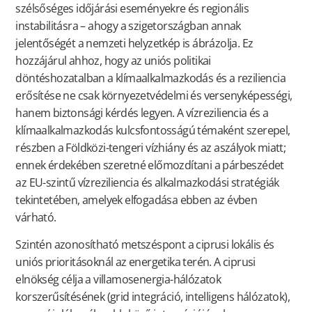
szélsőséges időjárási eseményekre és regionális
instabilitásra – ahogy a szigetországban annak
jelentőségét a nemzeti helyzetkép is ábrázolja. Ez
hozzájárul ahhoz, hogy az uniós politikai
döntéshozatalban a klímaalkalmazkodás és a reziliencia
erősítése ne csak környezetvédelmi és versenyképességi,
hanem biztonsági kérdés legyen. A vízreziliencia és a
klímaalkalmazkodás kulcsfontosságú témaként szerepel,
részben a Földközi-tengeri vízhiány és az aszályok miatt;
ennek érdekében szeretné előmozdítani a párbeszédet
az EU-szintű vízreziliencia és alkalmazkodási stratégiák
tekintetében, amelyek elfogadása ebben az évben
várható.
Szintén azonosítható metszéspont a ciprusi lokális és
uniós prioritásoknál az energetika terén. A ciprusi
elnökség célja a villamosenergia-hálózatok
korszerűsítésének (grid integráció, intelligens hálózatok),