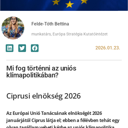
Felde-Tóth Bettina
munkatárs, Európa Stratégia Kutatóintézet
2026.01.23.
Mi fog történni az uniós
klímapolitikában?
Ciprusi elnökség 2026
Az Európai Unió Tanácsának elnökségét 2026
januárjától Ciprus látja el; ebben a félévben tehát egy
olyan tagállam veheti kézbe az uniós klímapolitika