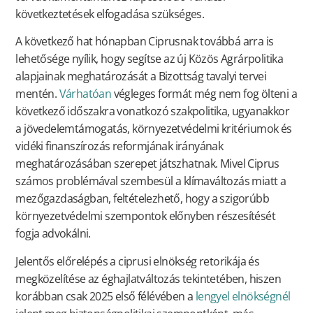
következtetések elfogadása szükséges.
A következő hat hónapban Ciprusnak továbbá arra is
lehetősége nyílik, hogy segítse az új Közös Agrárpolitika
alapjainak meghatározását a Bizottság tavalyi tervei
mentén.
Várhatóan
végleges formát még nem fog ölteni a
következő időszakra vonatkozó szakpolitika, ugyanakkor
a jövedelemtámogatás, környezetvédelmi kritériumok és
vidéki finanszírozás reformjának irányának
meghatározásában szerepet játszhatnak. Mivel Ciprus
számos problémával szembesül a klímaváltozás miatt a
mezőgazdaságban, feltételezhető, hogy a szigorúbb
környezetvédelmi szempontok előnyben részesítését
fogja advokálni.
Jelentős előrelépés a ciprusi elnökség retorikája és
megközelítése az éghajlatváltozás tekintetében, hiszen
korábban csak 2025 első félévében a
lengyel elnökségnél