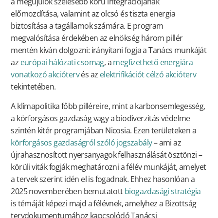
a megújulók szélesebb körű integrációjának
előmozdítása, valamint az olcsó és tiszta energia
biztosítása a tagállamok számára. E program
megvalósítása érdekében az elnökség három pillér
mentén kíván dolgozni: irányítani fogja a Tanács munkáját
az
európai hálózati csomag
, a
megfizethető energiára
vonatkozó akcióterv
és az
elektrifikációt célzó akcióterv
tekintetében.
A klímapolitika főbb pilléreire, mint a karbonsemlegesség,
a körforgásos gazdaság vagy a biodiverzitás védelme
szintén kitér programjában Nicosia. Ezen területeken a
körforgásos gazdaságról szóló jogszabály
– ami az
újrahasznosított nyersanyagok felhasználását ösztönzi –
körüli viták fogják meghatározni a félév munkáját, amelyet
a tervek szerint idén el is fogadnak. Ehhez hasonlóan a
2025 novemberében bemutatott
biogazdasági stratégia
is témáját képezi majd a félévnek, amelyhez a Bizottság
tervdokumentumához kapcsolódó Tanácsi