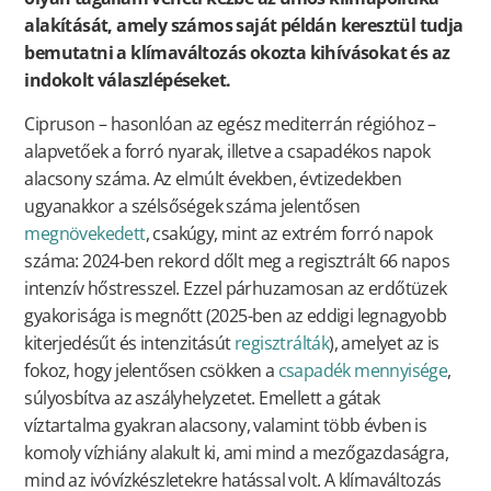
alakítását, amely számos saját példán keresztül tudja
bemutatni a klímaváltozás okozta kihívásokat és az
indokolt válaszlépéseket.
Cipruson – hasonlóan az egész mediterrán régióhoz –
alapvetőek a forró nyarak, illetve a csapadékos napok
alacsony száma. Az elmúlt években, évtizedekben
ugyanakkor a szélsőségek száma jelentősen
megnövekedett
, csakúgy, mint az extrém forró napok
száma: 2024-ben rekord dőlt meg a regisztrált 66 napos
intenzív hőstresszel. Ezzel párhuzamosan az erdőtüzek
gyakorisága is megnőtt (2025-ben az eddigi legnagyobb
kiterjedésűt és intenzitásút
regisztrálták
), amelyet az is
fokoz, hogy jelentősen csökken a
csapadék mennyisége
,
súlyosbítva az aszályhelyzetet. Emellett a gátak
víztartalma gyakran alacsony, valamint több évben is
komoly vízhiány alakult ki, ami mind a mezőgazdaságra,
mind az ivóvízkészletekre hatással volt. A klímaváltozás