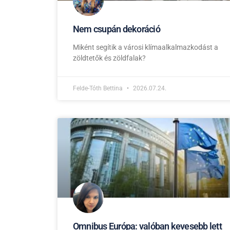
Nem csupán dekoráció
Miként segítik a városi klímaalkalmazkodást a
zöldtetők és zöldfalak?
Felde-Tóth Bettina
2026.07.24.
Omnibus Európa: valóban kevesebb lett