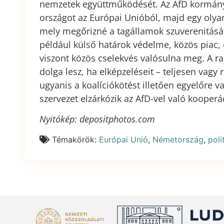
nemzetek együttműködését. Az AfD kormányr
országot az Európai Unióból, majd egy olya
mely megőrizné a tagállamok szuverenitását
például külső határok védelme, közös piac,
viszont közös cselekvés valósulna meg. A ra
dolga lesz, ha elképzeléseit – teljesen vagy
ugyanis a koalíciókötést illetően egyelőre v
szervezet elzárkózik az AfD-vel való kooperác
Nyitókép: depositphotos.com
Témakörök:
Európai Unió
,
Németország
,
poli