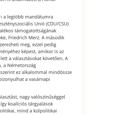
n
a legtöbb mandátumra
esztényszociális Unió (CDU/CSU)
zalékos támogatottságának
öke, Friedrich Merz. A második
szerezheti meg, ezzel pedig
dményéhez képest, amikor is az
lett a választásokat követően. A
a, a Németország
 szerint ez alkalommal mindössze
bizonyulhat a vasárnapi
lasztást, nagy valószínűséggel
így koalíciós tárgyalások
itikai, mind a külpolitikai