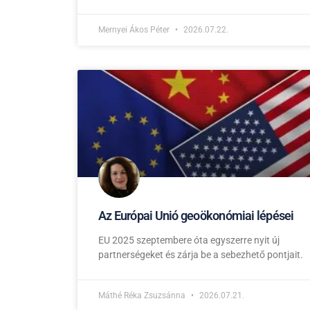
Mernyei Ákos Péter
2026.07.22.
Az Európai Unió geoökonómiai lépései
EU 2025 szeptembere óta egyszerre nyit új
partnerségeket és zárja be a sebezhető pontjait.
Máthé Réka Zsuzsánna
2026.07.21.