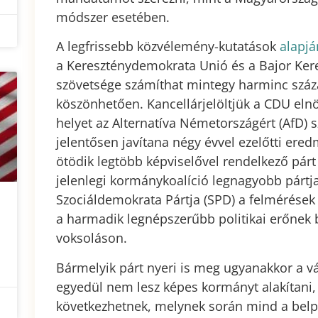
módszer esetében.
A legfrissebb közvélemény-kutatások
alapjá
a Kereszténydemokrata Unió és a Bajor Ker
szövetsége számíthat mintegy harminc szá
köszönhetően. Kancellárjelöltjük a CDU eln
helyet az Alternatíva Németországért (AfD) 
jelentősen javítana négy évvel ezelőtti ere
ötödik legtöbb képviselővel rendelkező párt 
jelenlegi kormánykoalíció legnagyobb pártj
Szociáldemokrata Pártja (SPD) a felmérések
a harmadik legnépszerűbb politikai erőnek 
voksoláson.
Bármelyik párt nyeri is meg ugyanakkor a vá
egyedül nem lesz képes kormányt alakítani, 
következhetnek, melynek során mind a belpol