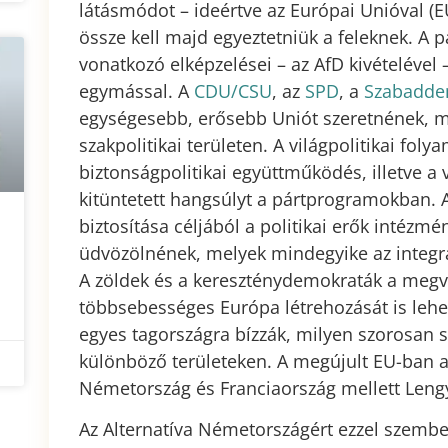
látásmódot – ideértve az Európai Unióval (E
össze kell majd egyeztetniük a feleknek. A p
vonatkozó elképzelései – az AfD kivételév
egymással. A
CDU/CSU
, az
SPD
, a
Szabadde
egységesebb, erősebb Uniót szeretnének, m
szakpolitikai területen. A világpolitikai foly
biztonságpolitikai együttműködés, illetve a
kitüntetett hangsúlyt a pártprogramokban
biztosítása céljából a politikai erők intézm
üdvözölnének, melyek mindegyike az integr
A zöldek és a kereszténydemokraták a megv
többsebességes Európa létrehozását is lehe
egyes tagországra bízzák, milyen szorosan 
különböző területeken. A megújult EU-ban a
Németország és Franciaország mellett Lengy
Az Alternatíva Németországért ezzel szembe