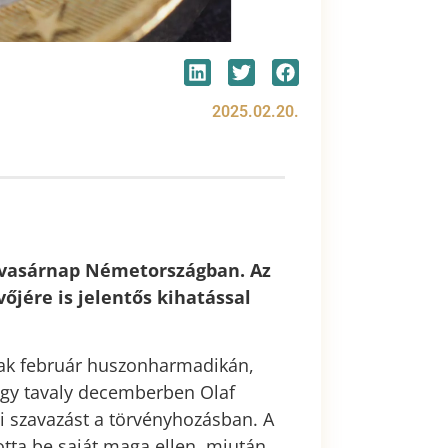
2025.02.20.
 vasárnap Németországban. Az
őjére is jelentős kihatással
nak február huszonharmadikán,
gy tavaly decemberben Olaf
i szavazást a törvényhozásban. A
otta be saját maga ellen, miután