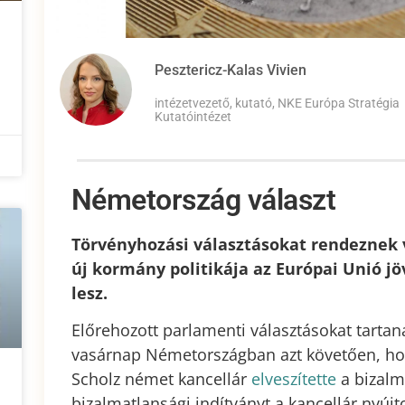
Pesztericz-Kalas Vivien
intézetvezető, kutató, NKE Európa Stratégia
Kutatóintézet
Németország választ
Törvényhozási választásokat rendeznek
új kormány politikája az Európai Unió jöv
lesz.
Előrehozott parlamenti választásokat tarta
vasárnap Németországban azt követően, ho
Scholz német kancellár
elveszítette
a bizalm
bizalmatlansági indítványt a kancellár nyújt