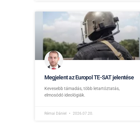
Megjelent az Europol TE-SAT jelentése
Kevesebb támadás, több letartóztatás,
elmosódó ideológiák.
Rémai Dániel
2026.07.20.