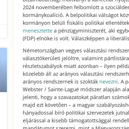
2024 novemberében felbomlott a szociáldem
kormánykoalíció. A belpolitikai válságot köz
kormányon belüli fiskális politikai ellenté
menesztette
a pénzügyminiszterét, aki egy
(FDP) elnöke is volt. Válaszképpen a liberális
Németországban vegyes választási rendszer 
választókerületi jelöltre, valamint pártlistár
részletszabályok miatt azonban – ilyen pél
közelebb áll az arányos választási rendszer
arányos rendszernek is szokták
nevezni
. A 
Webster / Sainte-Laguë módszer alapján al
jelenti, hogy a szavazatokat páratlan számokka
majd ezt követően – a magyar szabályozásh
hányadossal bíró politikai szervezetek jutna
eljárással a kisebb támogatottsággal rend
mandátumot szerezni, mint a Magyarországo