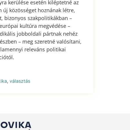
a kerülése esetén kiléptetné az
n új közösséget hoznának létre,
, bizonyos szakpolitikákban –
 európai kultúra megvédése –
dikális jobboldali pártnak nehéz
 részben – meg szeretné valósítani,
alamennyi releváns politikai
iótól.
tika
,
választás