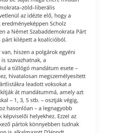
okrata–zöld–liberális
vetlenül az idézte elő, hogy a
tek eredményeképpen Scholz
ben a Német Szabaddemokrata Párt
 párt kilépett a koalícióból.
van, hiszen a polgárok egyéni
a is szavazhatnak, a
dául a túllógó mandátum esete –
hez, hivatalosan megszemélyesített
pártlistákra leadott voksokat a
akítják át mandátummá, amely azt
l – 1, 3, 5 stb. – osztják végig,
oz hasonlóan – a legnagyobb
k képviselői helyekhez. Ezzel az
elkező pártok könnyebben tudnak
n is alkalmazott D’Hondt