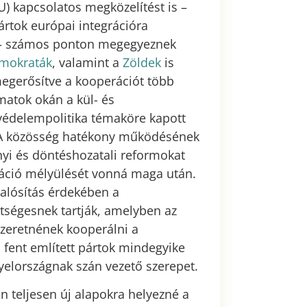
U) kapcsolatos megközelítést is –
ártok európai integrációra
el – számos ponton megegyeznek
mokraták
, valamint a
Zöldek
is
egerősítve a kooperációt több
amatok okán a kül- és
 védelempolitika témaköre kapott
. A közösség hatékony működésének
ényi és döntéshozatali reformokat
áció mélyülését vonná maga után.
alósítás érdekében a
tségesnek tartják, amelyben az
szeretnének kooperálni a
 fent említett pártok mindegyike
elországnak szán vezető szerepet.
n teljesen új alapokra helyezné a