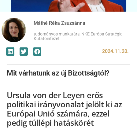
Máthé Réka Zsuzsánna
tudományos munkatárs, NKE Európa Stratégia
Kutatóintézet
2024.11.20.
Mit várhatunk az új Bizottságtól?
Ursula von der Leyen erős
politikai irányvonalat jelölt ki az
Európai Unió számára, ezzel
pedig túllépi hatáskörét