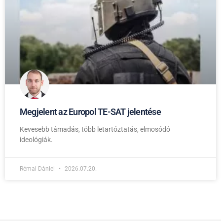
Megjelent az Europol TE-SAT jelentése
Kevesebb támadás, több letartóztatás, elmosódó
ideológiák.
Rémai Dániel
2026.07.20.