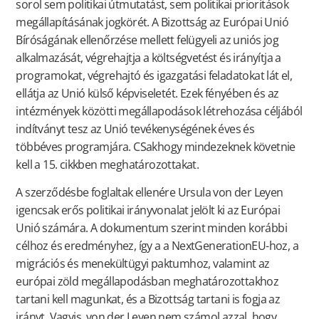
sorol sem politikai útmutatást, sem politikai prioritások
megállapításának jogkörét. A Bizottság az Európai Unió
Bíróságának ellenőrzése mellett felügyeli az uniós jog
alkalmazását, végrehajtja a költségvetést és irányítja a
programokat, végrehajtó és igazgatási feladatokat lát el,
ellátja az Unió külső képviseletét. Ezek fényében és az
intézmények közötti megállapodások létrehozása céljából
indítványt tesz az Unió tevékenységének éves és
többéves programjára. CSakhogy mindezeknek követnie
kell a 15. cikkben meghatározottakat.
A szerződésbe foglaltak ellenére Ursula von der Leyen
igencsak erős politikai irányvonalat jelölt ki az Európai
Unió számára. A dokumentum szerint minden korábbi
célhoz és eredményhez, így a a NextGenerationEU-hoz, a
migrációs és menekültügyi paktumhoz, valamint az
európai zöld megállapodásban meghatározottakhoz
tartani kell magunkat, és a Bizottság tartani is fogja az
irányt. Vagyis, von der Leyen nem számol azzal, hogy