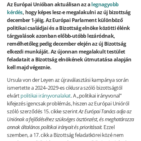
Az Európai Unióban aktuálisan az a
legnagyobb
kérdés
, hogy képes lesz-e megalakulni az új bizottság
december 1-jéig. Az Európai Parlament különböző
politikai családjai és a Bizottság elnöke közötti élénk
tárgyalások azonban előbb-utóbb lezáródnak,
remélhetőleg pedig december elején az új Bizottság
elkezdi munkáját. Az újonnan megalakult testület
feladatait a Bizottság elnökének útmutatása alapján
kell majd végeznie.
Ursula von der Leyen az újraválasztási kampánya során
ismertette a 2024–2029-es ciklusra szóló bizottságtól
elvárt
politikai irányvonalakat
. A „politikai irányvonal”
kifejezés igencsak problémás, hiszen az Európai Unióról
szóló szerződés 15. cikke szerint
Az Európai Tanács adja az
Uniónak a fejlődéséhez szükséges ösztönzést, és meghatározza
annak általános politikai irányait és prioritásait.
Ezzel
szemben, a 17. cikk a Bizottság feladatkörei közé nem