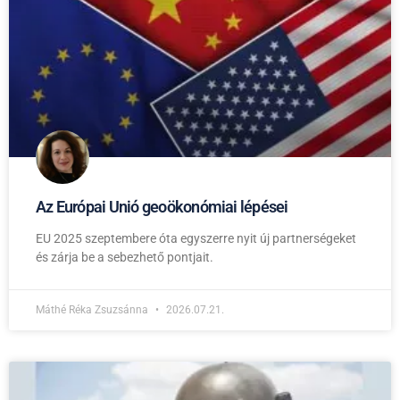
Az Európai Unió geoökonómiai lépései
EU 2025 szeptembere óta egyszerre nyit új partnerségeket
és zárja be a sebezhető pontjait.
Máthé Réka Zsuzsánna
2026.07.21.