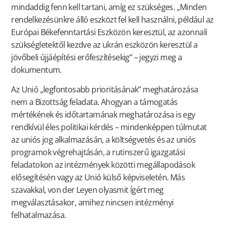
mindaddig fenn kell tartani, amíg ez szükséges. „Minden
rendelkezésünkre álló eszközt fel kell használni, például az
Európai Békefenntartási Eszközön keresztül, az azonnali
szükségletektől kezdve az ukrán eszközön keresztül a
jövőbeli újjáépítési erőfeszítésekig” – jegyzi meg a
dokumentum.
Az Unió „legfontosabb prioritásának” meghatározása
nem a Bizottság feladata. Ahogyan a támogatás
mértékének és időtartamának meghatározása is egy
rendkívül éles politikai kérdés – mindenképpen túlmutat
az uniós jog alkalmazásán, a költségvetés és az uniós
programok végrehajtásán, a rutinszerű igazgatási
feladatokon az intézmények közötti megállapodások
elősegítésén vagy az Unió külső képviseletén. Más
szavakkal, von der Leyen olyasmit ígért meg
megválasztásakor, amihez nincsen intézményi
felhatalmazása.