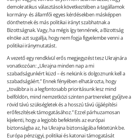
demokratikus választások következtében a tagállamok
kormány- és államfői egyes kérdésekben másképpen
dönthetnek és más politikai irányt szabhatnak a
Bizottságnak. Vagy, ha mégis így tennének, a Bizottság
elnöke azt sugallja, hogy nem fogja figyelembe venni a
politikai iránymutatást.
A vezető egy rendkívül erős megjegyzést tesz Ukrajnára
vonatkozóan: „Ukrajna minden nap a mi
szabadságunkért küzd – és nekünk is dolgoznunk kell a
szabadságáért.” Ennek fényében elhatározta, hogy
„továbbra is a legfontosabb prioritásunk lesz mind
belföldön, mind nemzetközi szinten partnereket gyűjtve a
rövid távú szükségletek és a hosszú távú újjáépítési
erőfeszítések támogatásához.” Ezzel párhuzamosan
kijelenti, hogy a legjobb befektetés az európai
biztonságba az, ha Ukrajna biztonságába fektetünk be.
Európa pénzügyi, politikai és katonai támogatását