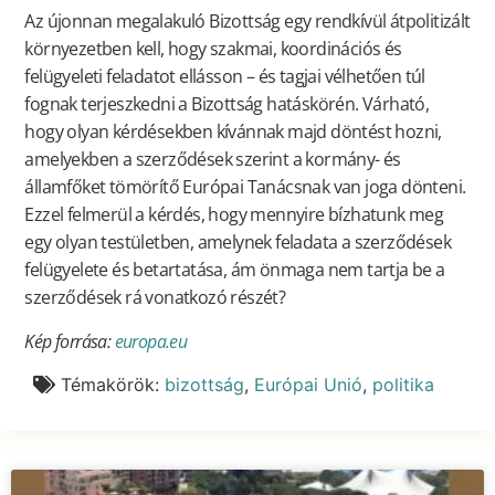
Az újonnan megalakuló Bizottság egy rendkívül átpolitizált
környezetben kell, hogy szakmai, koordinációs és
felügyeleti feladatot ellásson – és tagjai vélhetően túl
fognak terjeszkedni a Bizottság hatáskörén. Várható,
hogy olyan kérdésekben kívánnak majd döntést hozni,
amelyekben a szerződések szerint a kormány- és
államfőket tömörítő Európai Tanácsnak van joga dönteni.
Ezzel felmerül a kérdés, hogy mennyire bízhatunk meg
egy olyan testületben, amelynek feladata a szerződések
felügyelete és betartatása, ám önmaga nem tartja be a
szerződések rá vonatkozó részét?
Kép forrása:
europa.eu
Témakörök:
bizottság
,
Európai Unió
,
politika