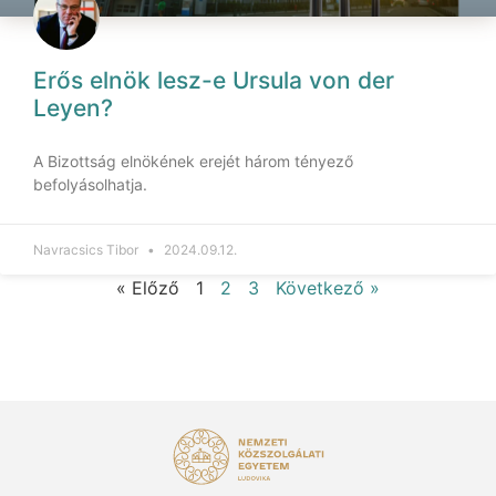
Erős elnök lesz-e Ursula von der
Leyen?
A Bizottság elnökének erejét három tényező
befolyásolhatja.
Navracsics Tibor
2024.09.12.
« Előző
1
2
3
Következő »