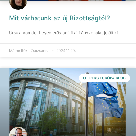
Mit várhatunk az új Bizottságtól?
Ursula von der Leyen erős politikai irányvonalat jelölt ki.
Máthé Réka Zsuzsánna
2024.11.20.
ÖT PERC EURÓPA BLOG