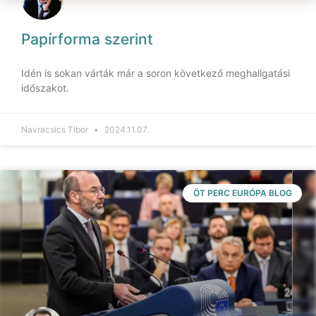
Papírforma szerint
Idén is sokan várták már a soron következő meghallgatási
időszakot.
Navracsics Tibor
2024.11.07.
ÖT PERC EURÓPA BLOG