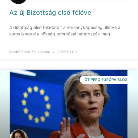
Az új Bizottság első féléve
A Bizottság első feladatait a versenyképesség, illetve a
soros lengyel elnökség prioritásai határozzák meg.
Máthé Réka Zsuzsánna
2025.01.08.
ÖT PERC EURÓPA BLOG