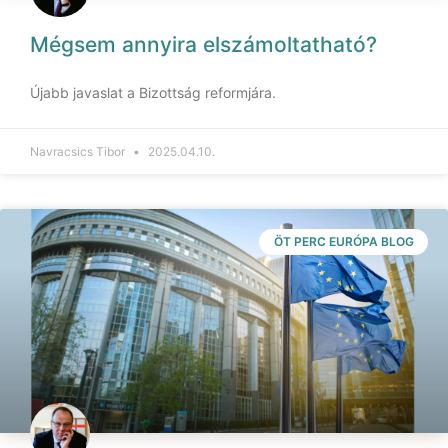
Mégsem annyira elszámoltatható?
Újabb javaslat a Bizottság reformjára.
Navracsics Tibor
2025.04.10.
ÖT PERC EURÓPA BLOG