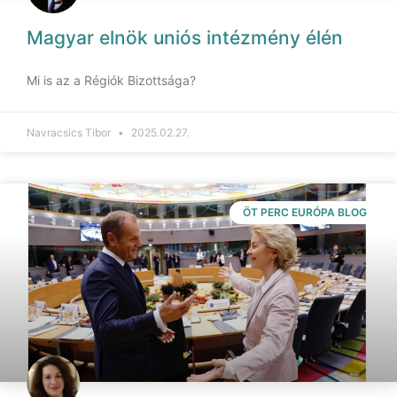
Magyar elnök uniós intézmény élén
Mi is az a Régiók Bizottsága?
Navracsics Tibor
2025.02.27.
ÖT PERC EURÓPA BLOG