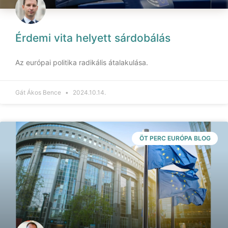
Érdemi vita helyett sárdobálás
Az európai politika radikális átalakulása.
Gát Ákos Bence
2024.10.14.
ÖT PERC EURÓPA BLOG