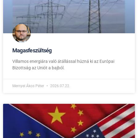
Magasfeszültség
Villamos energiára való átállással húzná ki az Európai
Bizottság az Uniót a bajból.
Mernyei Ákos Péter
2026.07.22.