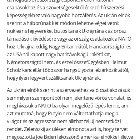
csapásokhoz és a szövetségesektől érkező hírszerzési
képességekhez való nagyobb hozzáférés. Az ukrán elnök
szerint a háborúnak két módon lehetne véget vetni:
nukleáris fegyvereket biztosítanak Ukrajnának az orosz
támadások kivédésére vagy az ország csatlakozik a NATO-
hoz. Ukrajna eddig Nagy-Britanniától, Franciaországtól és
az USA-tól kapott nagy hatótávolságú rakétákat,
Németországtól nem, és ezzel összefüggésben Helmut
Scholz kancellár többször hangsúlyozta, elzárkózik attól,
hogy ilyen fegyvert szállítsanak Ukrajnának.
Az ukrán elnök szerint a szervezethez való csatlakozásuk
semmilyen szempontból nem jelentene vörös vonalat, és
meghívásuk a NATO-ba olyan megelőző lépés lenne, ami
azt mutatná, hogy Putyin nem változtathatja meg a
világot és az agresszor nem állíthat fel új nemzetközi
rendet. Zelenszkij az ülésen elmondta azt is, hogy tervét
megosztotta Joe Biden leköszönő amerikai elnökkel, illetve