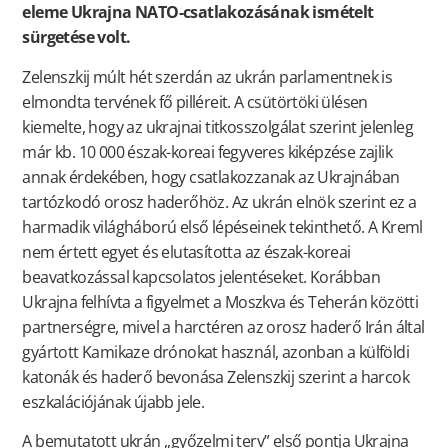
eleme Ukrajna NATO-csatlakozásának ismételt
sürgetése volt.
Zelenszkij múlt hét szerdán az ukrán parlamentnek is
elmondta tervének fő pilléreit. A csütörtöki ülésen
kiemelte, hogy az ukrajnai titkosszolgálat szerint jelenleg
már kb. 10 000 észak-koreai fegyveres kiképzése zajlik
annak érdekében, hogy csatlakozzanak az Ukrajnában
tartózkodó orosz haderőhöz. Az ukrán elnök szerint ez a
harmadik világháború első lépéseinek tekinthető. A Kreml
nem értett egyet és elutasította az észak-koreai
beavatkozással kapcsolatos jelentéseket. Korábban
Ukrajna felhívta a figyelmet a Moszkva és Teherán közötti
partnerségre, mivel a harctéren az orosz haderő Irán által
gyártott Kamikaze drónokat használ, azonban a külföldi
katonák és haderő bevonása Zelenszkij szerint a harcok
eszkalációjának újabb jele.
A bemutatott ukrán ,,győzelmi terv” első pontja Ukrajna