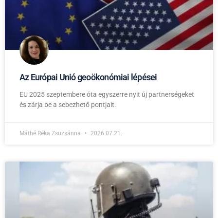
Az Európai Unió geoökonómiai lépései
EU 2025 szeptembere óta egyszerre nyit új partnerségeket
és zárja be a sebezhető pontjait.
Máthé Réka Zsuzsánna
2026.07.21.