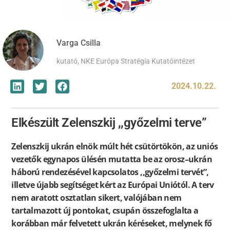
Varga Csilla
kutató, NKE Európa Stratégia Kutatóintézet
2024.10.22.
Elkészült Zelenszkij ,,győzelmi terve”
Zelenszkij ukrán elnök múlt hét csütörtökön, az uniós
vezetők egynapos ülésén mutatta be az orosz–ukrán
háború rendezésével kapcsolatos ,,győzelmi tervét”,
illetve újabb segítséget kért az Európai Uniótól. A terv
nem aratott osztatlan sikert, valójában nem
tartalmazott új pontokat, csupán összefoglalta a
korábban már felvetett ukrán kéréseket, melynek fő