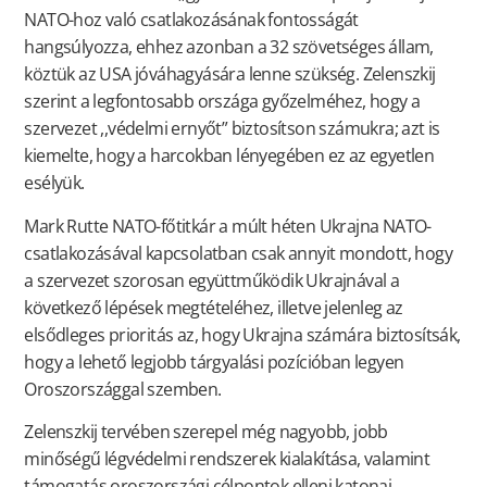
NATO-hoz való csatlakozásának fontosságát
hangsúlyozza, ehhez azonban a 32 szövetséges állam,
köztük az USA jóváhagyására lenne szükség. Zelenszkij
szerint a legfontosabb országa győzelméhez, hogy a
szervezet ,,védelmi ernyőt” biztosítson számukra; azt is
kiemelte, hogy a harcokban lényegében ez az egyetlen
esélyük.
Mark Rutte NATO-főtitkár a múlt héten Ukrajna NATO-
csatlakozásával kapcsolatban csak annyit mondott, hogy
a szervezet szorosan együttműködik Ukrajnával a
következő lépések megtételéhez, illetve jelenleg az
elsődleges prioritás az, hogy Ukrajna számára biztosítsák,
hogy a lehető legjobb tárgyalási pozícióban legyen
Oroszországgal szemben.
Zelenszkij tervében szerepel még nagyobb, jobb
minőségű légvédelmi rendszerek kialakítása, valamint
támogatás oroszországi célpontok elleni katonai