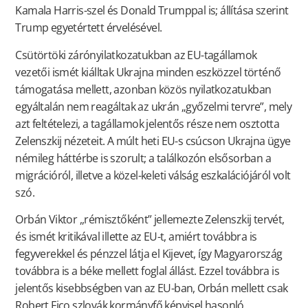
Kamala Harris-szel és Donald Trumppal is; állítása szerint
Trump egyetértett érvelésével.
Csütörtöki zárónyilatkozatukban az EU-tagállamok
vezetői ismét kiálltak Ukrajna minden eszközzel történő
támogatása mellett, azonban közös nyilatkozatukban
egyáltalán nem reagáltak az ukrán „győzelmi tervre”, mely
azt feltételezi, a tagállamok jelentős része nem osztotta
Zelenszkij nézeteit. A múlt heti EU-s csúcson Ukrajna ügye
némileg háttérbe is szorult; a találkozón elsősorban a
migrációról, illetve a közel-keleti válság eszkalációjáról volt
szó.
Orbán Viktor ,,rémisztőként” jellemezte Zelenszkij tervét,
és ismét kritikával illette az EU-t, amiért továbbra is
fegyverekkel és pénzzel látja el Kijevet, így Magyarország
továbbra is a béke mellett foglal állást. Ezzel továbbra is
jelentős kisebbségben van az EU-ban, Orbán mellett csak
Robert Fico szlovák kormányfő képvisel hasonló