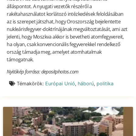
álláspontot. A nyugati vezetők részéről a
rakétahasználatot korlátozó intézkedések feloldásában
az is szerepet játszhat, hogy Oroszország bejelentette
nukleárisfegyver-doktrínájának megváltoztatását, ami azt
jelenti, hogy Moszkva akkor is bevetheti atomfegyvereit,
ha olyan, csak konvencionális fegyverekkel rendelkező
ország támadja meg, amelyet atomhatalmak
támogatnak.
Nyitókép forrása: depositphotos.com
Témakörök:
Európai Unió
,
háború
,
politika