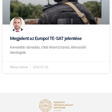
Megjelent az Europol TE-SAT jelentése
Kevesebb támadás, több letartóztatás, elmosódó
ideológiák.
Rémai Dániel
2026.07.20.