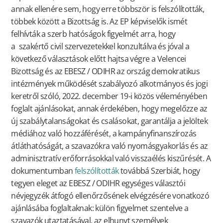
annak ellenére sem, hogy erre többször is felszólították,
többek között a Bizottság is. Az EP képviselők ismét
felhívták a szerb hatóságok figyelmét arra, hogy
a szakértő civil szervezetekkel konzultálva és jóval a
következő választások előtt hajtsa végre a Velencei
Bizottság és az EBESZ / ODIHR az ország demokratikus
intézmények működését szabályozó alkotmányos és jogi
keretről szóló, 2022. december 19-i közös véleményében
foglalt ajánlásokat, annak érdekében, hogy megelőzze az
új szabálytalanságokat és csalásokat, garantálja a jelöltek
médiához való hozzáférését, a kampányfinanszírozás
átláthatóságát, a szavazókra való nyomásgyakorlás és az
adminisztratív erőforrásokkal való visszaélés kiszűrését. A
dokumentumban
felszólították
továbbá Szerbiát, hogy
tegyen eleget az EBESZ / ODIHR egységes választói
névjegyzék átfogó ellenőrzősének elvégzésére vonatkozó
ajánlásába foglaltaknak: külön figyelmet szentelve a
szavazók utaztatásával, az elhunyt személyek