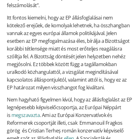
felszámolását”.
Itt fontos kiemelni, hogy az EP állásfoglalásai nem
kötelező erejűek, de komolyak lehetnek, ha összhangban
vannak az egyes európai államok politikájával. Jelen
esetben az EP megfogalmazása éles, bírálja a Bizottságot
korábbi tétlensége miatt és most erőteljes reagálásra
szólítja fel. A Bizottság döntését jelen helyzetben nehéz
megjósolni. Ez többek között függ a tagállamokban
uralkodó közhangulattól, a vizsgálat megindításával
kapcsolatos álláspontjuktól, valamint attól is, hogy ez az
EP határozat milyen visszhangot fog kiváltani.
Nem hagyható figyelmen kívül, hogy az állásfoglalást az EP
legnépesebb képviselőcsoportja, az Európai Néppárt
is
megszavazta
. Ami az Európai Konzervatívok és
Reformerek csoportját illeti, csak Emmanouil Fragkos
görög és Cristian Terheș román konzervatív képviselő
emelt szót az állásfoglalás
ellen
. A Szocialisták és