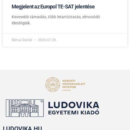
Megjelent az Europol TE-SAT jelentése
Kevesebb támadás, több letartóztatás, elmosódó
ideológiák.
Rémai Dániel
2026.07.20.
LUDOVIKA.HU