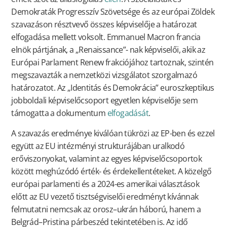
Demokraták Progresszív Szövetsége és az európai Zöldek
szavazáson résztvevő összes képviselője a határozat
elfogadása mellett voksolt. Emmanuel Macron francia
elnök pártjának, a „Renaissance”- nak képviselői, akik az
Európai Parlament Renew frakciójához tartoznak, szintén
megszavazták a nemzetközi vizsgálatot szorgalmazó
határozatot. Az „Identitás és Demokrácia” euroszkeptikus
jobboldali képviselőcsoport egyetlen képviselője sem
támogatta a dokumentum
elfogadását
.
A szavazás eredménye kiválóan tükrözi az EP-ben és ezzel
együtt az EU intézményi strukturájában uralkodó
erőviszonyokat, valamint az egyes képviselőcsoportok
között meghúzódó érték- és érdekellentéteket. A közelgő
európai parlamenti és a 2024-es amerikai választások
előtt az EU vezető tisztségviselői eredményt kívánnak
felmutatni nemcsak az orosz–ukrán háború, hanem a
Belgrád–Pristina párbeszéd tekintetében is. Az idő