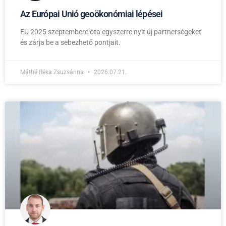
Az Európai Unió geoökonómiai lépései
EU 2025 szeptembere óta egyszerre nyit új partnerségeket
és zárja be a sebezhető pontjait.
Máthé Réka Zsuzsánna
2026.07.21.