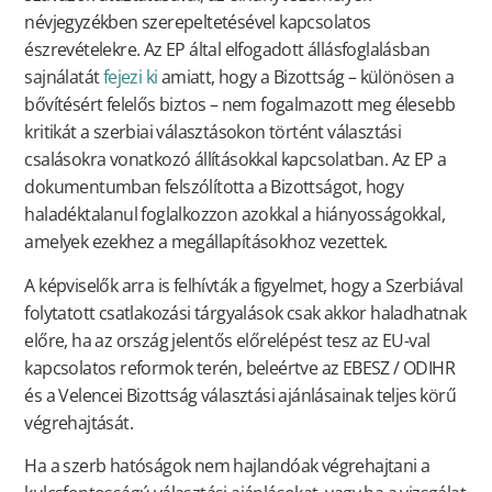
névjegyzékben szerepeltetésével kapcsolatos
észrevételekre. Az EP által elfogadott állásfoglalásban
sajnálatát
fejezi ki
amiatt, hogy a Bizottság – különösen a
bővítésért felelős biztos – nem fogalmazott meg élesebb
kritikát a szerbiai választásokon történt választási
csalásokra vonatkozó állításokkal kapcsolatban. Az EP a
dokumentumban felszólította a Bizottságot, hogy
haladéktalanul foglalkozzon azokkal a hiányosságokkal,
amelyek ezekhez a megállapításokhoz vezettek.
A képviselők arra is felhívták a figyelmet, hogy a Szerbiával
folytatott csatlakozási tárgyalások csak akkor haladhatnak
előre, ha az ország jelentős előrelépést tesz az EU-val
kapcsolatos reformok terén, beleértve az EBESZ / ODIHR
és a Velencei Bizottság választási ajánlásainak teljes körű
végrehajtását.
Ha a szerb hatóságok nem hajlandóak végrehajtani a