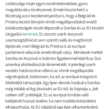
szűkössége miatt egyre türelmetlenebbek, gyors
megoldásokra törekszenek. Ennek köszönhető a
Bizottság azon kezdeményezése is, hogy a Belgrád és
Pristina között létrejött ohridi megállapodásból eredő
kötelezettségek részét képezzék a Szerbia és az EU közötti
tárgyalási
keretnek
. Ez viszont szerb–koszovói
szemszögből kicsit sem számít reális és megfontolt
lépésnek, mert Belgrád és Pristina is az európai
parlamenti választás eredményét várja. Mindezek mellett
Szerbia és Koszovó is különös figyelemmel kísérik az őszi
amerikai elnökválasztás kimenetelét. A jelenlegi szerb
vezetés határozottan ellenzi az ohridi megállapodás
végrehajtását, különösen, ha azt az európai integráció
feltételéül támasztják. Egy ilyen döntés hatására Szerbia
még inkább el fog távolodni az EU-tól, és folytatja a „két
széken ülő” politikáját. Ez az európai tömbbe való
belépését hosszú évekre, ha nem további évtizedekre
elhalaszthatja. Az EU oldaláról egy ilyen elhamarkodott