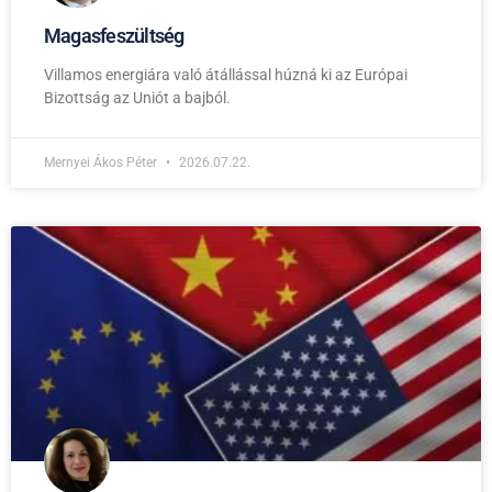
Magasfeszültség
Villamos energiára való átállással húzná ki az Európai
Bizottság az Uniót a bajból.
Mernyei Ákos Péter
2026.07.22.