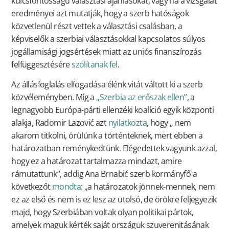
kulcsfontosságú választási ajánlásokat, vagy ha a vizsgálat
eredményei azt mutatják, hogy a szerb hatóságok
közvetlenül részt vettek a választási csalásban, a
képviselők a szerbiai választásokkal kapcsolatos súlyos
jogállamisági jogsértések miatt az uniós finanszírozás
felfüggesztésére
szólítanak fel
.
Az állásfoglalás elfogadása élénk vitát váltott ki a szerb
közvéleményben. Míg a
„Szerbia az erőszak ellen”
, a
legnagyobb Európa-párti ellenzéki koalíció egyik központi
alakja, Radomir Lazović azt
nyilatkozta
, hogy „ nem
akarom titkolni, örülünk a történteknek, mert ebben a
határozatban reménykedtünk. Elégedettek vagyunk azzal,
hogy ez a határozat tartalmazza mindazt, amire
rámutattunk”, addig Ana Brnabić szerb kormányfő a
következőt
mondta
: „a határozatok jönnek-mennek, nem
ez az első és nem is ez lesz az utolsó, de örökre feljegyezik
majd, hogy Szerbiában voltak olyan politikai pártok,
amelyek maguk kérték saját országuk szuverenitásának