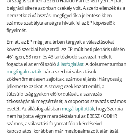
Országos szinten a Szerb Haladó Párt (SNS) nyert. A párt
belgrádi sikere azonban csekély volt. A szerb ellenzék és a
nemzetközi választási megfigyelők a jelentéseikben
számos szabálytalanságra hívták fel az EP képviselők
figyelmét.
Emiatt az EP még januárban tárgyalt a választásokat
követő szerbiai helyzetről. Az EP múlt heti plenáris ülésén
461 igen, 53 nem és 43 tartózkodó szavazat mellett
fogadta el az erről szóló
állásfoglalást
. A dokumentumban
megfogalmazták
: bár a szerbiai választások
zökkenőmentesen zajlottak, számos eljárási hiányosság
jellemezte azokat. A szöveg ezek között említi, a
túlzsúfoltság gyakori előfordulását, a szavazás
titkosságának megsértését, a csoportos szavazás számos
esetét. Az állásfoglalásban
megállapították
, hogy Szerbia
nem hajtotta végre maradéktalanul az EBESZ / ODIHR
számos, a választási folyamat főbb kérdéseivel
kapcsolatos, korábban már megfogalmazott ajánlását