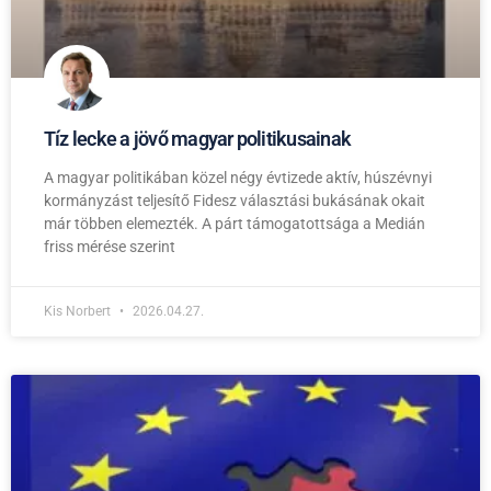
Tíz lecke a jövő magyar politikusainak
A magyar politikában közel négy évtizede aktív, húszévnyi
kormányzást teljesítő Fidesz választási bukásának okait
már többen elemezték. A párt támogatottsága a Medián
friss mérése szerint
Kis Norbert
2026.04.27.