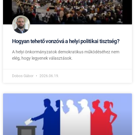
Hogyan tehető vonzóvá a helyi politikai tisztség?
A helyi önkormányzatok demokratikus működéséhez nem
elég, hogy legyenek választások.
Dobos Gábor
2026.06.19.