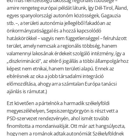
élő más nemzetiségű lakosság regionális többsége –
amire rengeteg európai példát látunk, így Dél-Tirol, Åland,
egyes spanyolországi autonóm közösségek, Gagauzia
stb. –, a területi autonómia jellegéből fakadóan az
önkormányzatisággal és a hozzá kapcsolódó
hatáskörökkel – vagyis nem függetlenséggel – felruházott
terület, amely nemcsak a regionális többség, hanem
valamennyi lakosának érdekeit szolgáló intézmény, így a
„diszkrimináció”, az eltérő jogállás a többi állampolgárhoz
képest nem etnikai, hanem területi alapú. Ennek az
eltérésnek az oka a jobb társadalmi integráció
előmozdítása, ahogy arra számtalan Európa tanácsi
ajánlás is rámutat.)
Ezt követően a pártelnök a harmadik székelyföldi
megyeszékhelyen, Sepsiszentgyörgyön is részt vett a
PSD-szervezet rendezvényén, ahol ismét tovább
finomította a mondanivalóját. Ott már azt hangsúlyozta,
hogy nem a románok adtak autonómiát Székelyföldnek