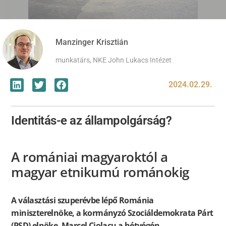
Manzinger Krisztián
munkatárs, NKE John Lukacs Intézet
2024.02.29.
Identitás-e az állampolgárság?
A romániai magyaroktól a
magyar etnikumú románokig
A választási szuperévbe lépő Románia
miniszterelnöke, a kormányzó Szociáldemokrata Párt
(PSD) elnöke, Marcel Ciolacu a hétvégén