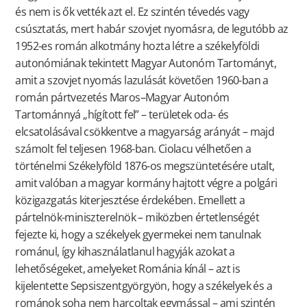
és nem is ők vették azt el. Ez szintén tévedés vagy
csúsztatás, mert habár szovjet nyomásra, de legutóbb az
1952-es román alkotmány hozta létre a székelyföldi
autonómiának tekintett Magyar Autonóm Tartományt,
amit a szovjet nyomás lazulását követően 1960-ban a
román pártvezetés Maros–Magyar Autonóm
Tartománnyá „hígított fel” – területek oda- és
elcsatolásával csökkentve a magyarság arányát – majd
számolt fel teljesen 1968-ban. Ciolacu vélhetően a
történelmi Székelyföld 1876-os megszüntetésére utalt,
amit valóban a magyar kormány hajtott végre a polgári
közigazgatás kiterjesztése érdekében. Emellett a
pártelnök-miniszterelnök – miközben értetlenségét
fejezte ki, hogy a székelyek gyermekei nem tanulnak
románul, így kihasználatlanul hagyják azokat a
lehetőségeket, amelyeket Románia kínál – azt is
kijelentette Sepsiszentgyörgyön, hogy a székelyek és a
románok soha nem harcoltak egymással – ami szintén