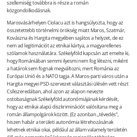
szellemiség továbbra is része a román
közgondolkodásnak.
Marosvásárhelyen Ciolacu azt is hangsúlyozta, hogy az
összetettebb történelmi örökség miatt Maros, Szatmár,
Kovászna és Hargita megyében sajátos a helyzet, de ez
nem ad legitimációt az etnikai kártya, a magyarellenes
szólamok használatára. Székelyföld kapcsán azt emelte ki,
hogy Romániában semmi ilyesmi nem fog létezni, miként
a határok sem fognak megváltozni, mert Románia az
Európai Unió és a NATO tagja. A Maros-parti város után a
Hargita megyei PSD-szervezet választási ülésén vett részt
Csíkszeredában, ahol azon az alapon nevezte
ostobaságnak Székelyföld autonómiájának kérdését,
hogy az etnikai alapú diszkriminációt valósítana meg a
román állampolgárok között. (Ez azonban „tévedés”,
hiszen habár a területi autonómia létrehozásának
lehetnek etnikai okai, például az állam valamely területén