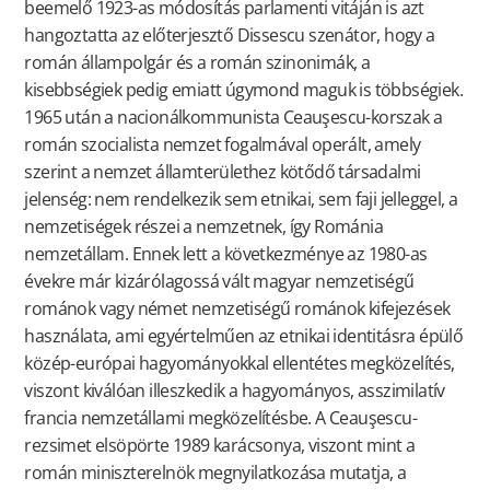
beemelő 1923-as módosítás parlamenti vitáján is azt
hangoztatta az előterjesztő Dissescu szenátor, hogy a
román állampolgár és a román szinonimák, a
kisebbségiek pedig emiatt úgymond maguk is többségiek.
1965 után a nacionálkommunista Ceauşescu-korszak a
román szocialista nemzet fogalmával operált, amely
szerint a nemzet államterülethez kötődő társadalmi
jelenség: nem rendelkezik sem etnikai, sem faji jelleggel, a
nemzetiségek részei a nemzetnek, így Románia
nemzetállam. Ennek lett a következménye az 1980-as
évekre már kizárólagossá vált magyar nemzetiségű
románok vagy német nemzetiségű románok kifejezések
használata, ami egyértelműen az etnikai identitásra épülő
közép-európai hagyományokkal ellentétes megközelítés,
viszont kiválóan illeszkedik a hagyományos, asszimilatív
francia nemzetállami megközelítésbe. A Ceauşescu-
rezsimet elsöpörte 1989 karácsonya, viszont mint a
román miniszterelnök megnyilatkozása mutatja, a