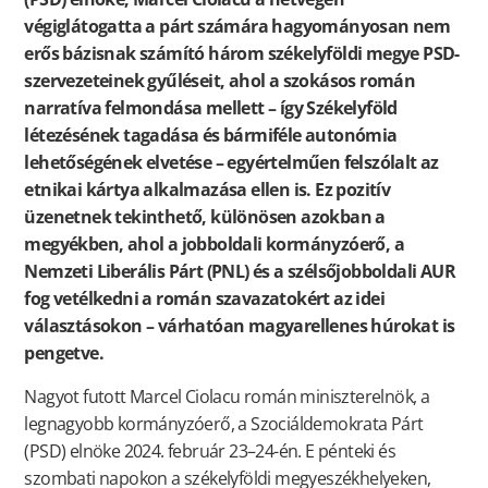
végiglátogatta a párt számára hagyományosan nem
erős bázisnak számító három székelyföldi megye PSD-
szervezeteinek gyűléseit, ahol a szokásos román
narratíva felmondása mellett – így Székelyföld
létezésének tagadása és bármiféle autonómia
lehetőségének elvetése – egyértelműen felszólalt az
etnikai kártya alkalmazása ellen is. Ez pozitív
üzenetnek tekinthető, különösen azokban a
megyékben, ahol a jobboldali kormányzóerő, a
Nemzeti Liberális Párt (PNL) és a szélsőjobboldali AUR
fog vetélkedni a román szavazatokért az idei
választásokon – várhatóan magyarellenes húrokat is
pengetve.
Nagyot futott Marcel Ciolacu román miniszterelnök, a
legnagyobb kormányzóerő, a Szociáldemokrata Párt
(PSD) elnöke 2024. február 23–24-én. E pénteki és
szombati napokon a székelyföldi megyeszékhelyeken,