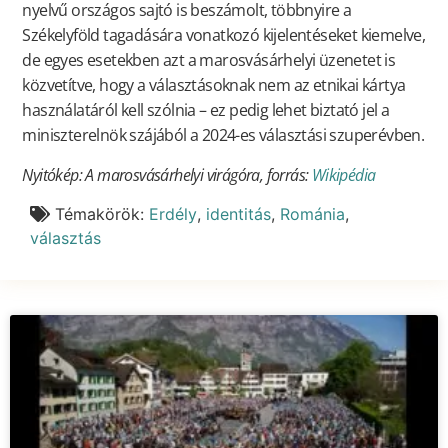
nyelvű országos sajtó is beszámolt, többnyire a
Székelyföld tagadására vonatkozó kijelentéseket kiemelve,
de egyes esetekben azt a marosvásárhelyi üzenetet is
közvetítve, hogy a választásoknak nem az etnikai kártya
használatáról kell szólnia – ez pedig lehet biztató jel a
miniszterelnök szájából a 2024-es választási szuperévben.
Nyitókép: A marosvásárhelyi virágóra, forrás:
Wikipédia
Témakörök:
Erdély
,
identitás
,
Románia
,
választás