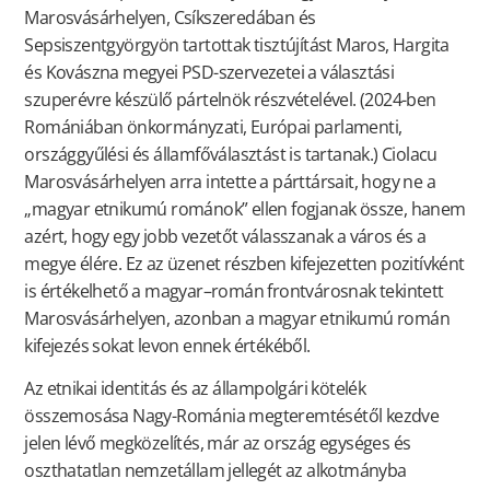
Marosvásárhelyen, Csíkszeredában és
Sepsiszentgyörgyön tartottak tisztújítást Maros, Hargita
és Kovászna megyei PSD-szervezetei a választási
szuperévre készülő pártelnök részvételével. (2024-ben
Romániában önkormányzati, Európai parlamenti,
országgyűlési és államfőválasztást is tartanak.) Ciolacu
Marosvásárhelyen arra intette a párttársait, hogy ne a
„magyar etnikumú románok” ellen fogjanak össze, hanem
azért, hogy egy jobb vezetőt válasszanak a város és a
megye élére. Ez az üzenet részben kifejezetten pozitívként
is értékelhető a magyar–román frontvárosnak tekintett
Marosvásárhelyen, azonban a magyar etnikumú román
kifejezés sokat levon ennek értékéből.
Az etnikai identitás és az állampolgári kötelék
összemosása Nagy-Románia megteremtésétől kezdve
jelen lévő megközelítés, már az ország egységes és
oszthatatlan nemzetállam jellegét az alkotmányba