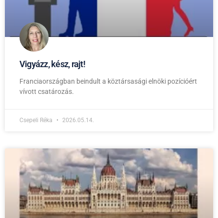
Vigyázz, kész, rajt!
Franciaországban beindult a köztársasági elnöki pozícióért
vívott csatározás.
Csepeli Réka
2026.05.14.