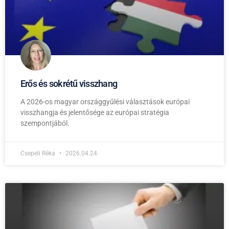
Erős és sokrétű visszhang
A 2026-os magyar országgyűlési választások európai
visszhangja és jelentősége az európai stratégia
szempontjából.
Csepeli Réka
2026.04.24.