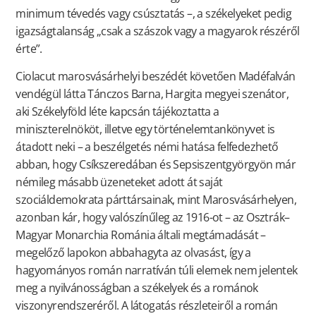
minimum tévedés vagy csúsztatás –, a székelyeket pedig
igazságtalanság „csak a szászok vagy a magyarok részéről
érte”.
Ciolacut marosvásárhelyi beszédét követően Madéfalván
vendégül látta Tánczos Barna, Hargita megyei szenátor,
aki Székelyföld léte kapcsán tájékoztatta a
miniszterelnököt, illetve egy történelemtankönyvet is
átadott neki – a beszélgetés némi hatása felfedezhető
abban, hogy Csíkszeredában és Sepsiszentgyörgyön már
némileg másabb üzeneteket adott át saját
szociáldemokrata párttársainak, mint Marosvásárhelyen,
azonban kár, hogy valószínűleg az 1916-ot – az Osztrák–
Magyar Monarchia Románia általi megtámadását –
megelőző lapokon abbahagyta az olvasást, így a
hagyományos román narratíván túli elemek nem jelentek
meg a nyilvánosságban a székelyek és a románok
viszonyrendszeréről. A látogatás részleteiről a román