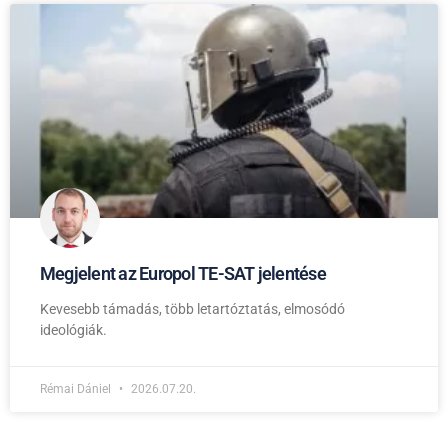
Megjelent az Europol TE-SAT jelentése
Kevesebb támadás, több letartóztatás, elmosódó
ideológiák.
Rémai Dániel
2026.07.20.