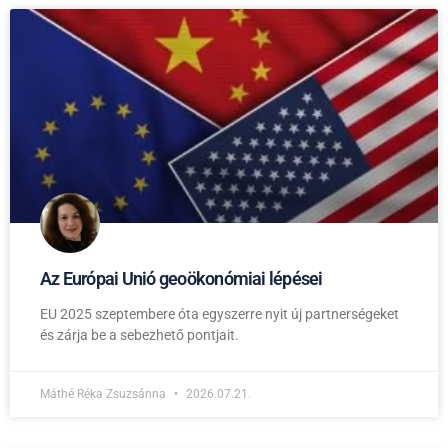
Az Európai Unió geoökonómiai lépései
EU 2025 szeptembere óta egyszerre nyit új partnerségeket
és zárja be a sebezhető pontjait.
Máthé Réka Zsuzsánna
2026.07.21.