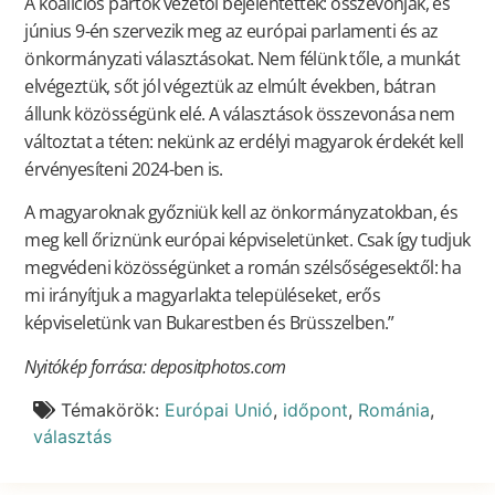
A koalíciós pártok vezetői bejelentették: összevonják, és
június 9-én szervezik meg az európai parlamenti és az
önkormányzati választásokat. Nem félünk tőle, a munkát
elvégeztük, sőt jól végeztük az elmúlt években, bátran
állunk közösségünk elé. A választások összevonása nem
változtat a téten: nekünk az erdélyi magyarok érdekét kell
érvényesíteni 2024-ben is.
A magyaroknak győzniük kell az önkormányzatokban, és
meg kell őriznünk európai képviseletünket. Csak így tudjuk
megvédeni közösségünket a román szélsőségesektől: ha
mi irányítjuk a magyarlakta településeket, erős
képviseletünk van Bukarestben és Brüsszelben.”
Nyitókép forrása: depositphotos.com
Témakörök:
Európai Unió
,
időpont
,
Románia
,
választás