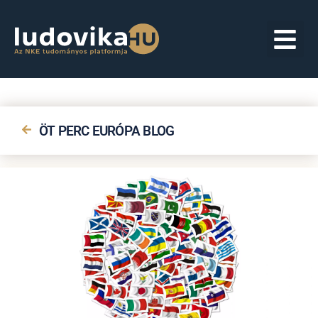
ÖT PERC EURÓPA BLOG