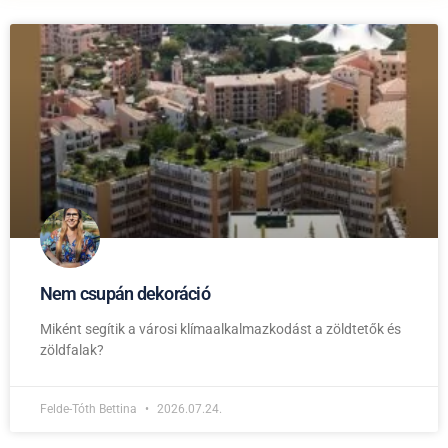
Nem csupán dekoráció
Miként segítik a városi klímaalkalmazkodást a zöldtetők és
zöldfalak?
Felde-Tóth Bettina
2026.07.24.