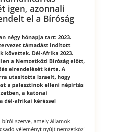
t igen, azonnali
ndelt el a Bíróság
an négy hónapja tart: 2023.
zervezet támadást indított
ok követtek. Dél-Afrika 2023.
llen a Nemzetközi Bíróság előtt,
és elrendelését kérte. A
ra utasította Izraelt, hogy
t a palesztinok elleni népirtás
zetben, a katonai
 dél-afrikai kéréssel
bírói szerve, amely államok
tanácsadó véleményt nyújt nemzetközi