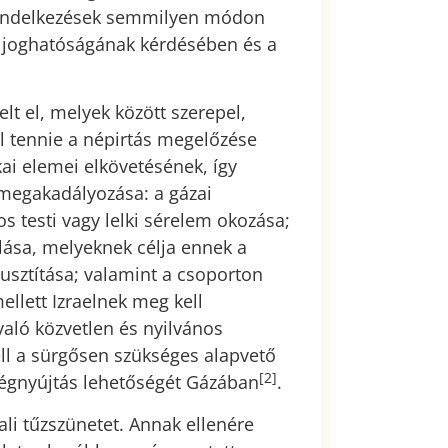
 rendelkezések semmilyen módon
 joghatóságának kérdésében és a
lt el, melyek között szerepel,
l tennie a népirtás megelőzése
kai elemei elkövetésének, így
megakadályozása: a gázai
s testi vagy lelki sérelem okozása;
lása, melyeknek célja ennek a
lpusztítása; valamint a csoporton
llett Izraelnek meg kell
való közvetlen és nyilvános
ell a sürgősen szükséges alapvető
[2]
tségnyújtás lehetőségét Gázában
.
li tűzszünetet. Annak ellenére