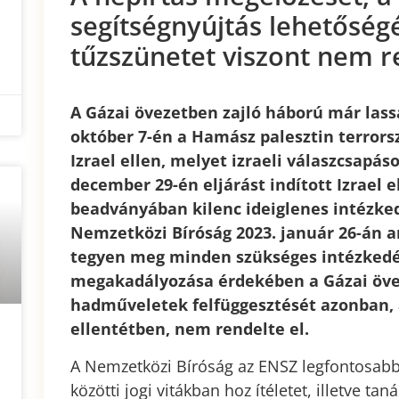
segítségnyújtás lehetőségé
tűzszünetet viszont nem re
A Gázai övezetben zajló háború már lass
október 7-én a Hamász palesztin terrors
Izrael ellen, melyet izraeli válaszcsapás
december 29-én eljárást indított Izrael e
beadványában kilenc ideiglenes intézked
Nemzetközi Bíróság 2023. január 26-án ar
tegyen meg minden szükséges intézkedés
megakadályozása érdekében a Gázai öve
hadműveletek felfüggesztését azonban, a
ellentétben, nem rendelte el.
A Nemzetközi Bíróság az ENSZ legfontosabb 
közötti jogi vitákban hoz ítéletet, illetve 