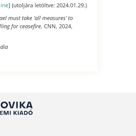
line
] (utoljára letöltve: 2024.01.29.)
ael must take ‘all measures’ to
ling for ceasefire
, CNN, 2024,
édia