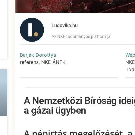
Ludovika.hu
Az NKE tudományos platformja
Barják Dorottya
Wéb
referens, NKE ÁNTK
NKE
Irod
A Nemzetközi Bíróság idei
a gázai ügyben
A népirtás megelőzését, a