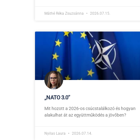
Máthé Réka Zsuzsánna
2026.07.15.
,,NATO 3.0”
Mit hozott a 2026-os csúcstalálkozó és hogyan
alakulhat át az együttműködés a jövőben?
Nyilas Laura
2026.07.14.