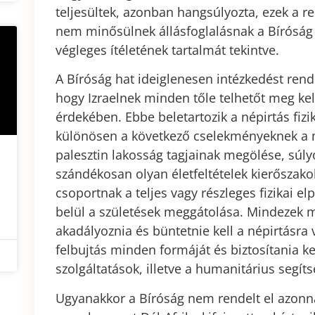
teljesültek, azonban hangsúlyozta, ezek a
nem minősülnek állásfoglalásnak a Bíróság
végleges ítéletének tartalmát tekintve.
A Bíróság hat ideiglenesen intézkedést rende
hogy Izraelnek minden tőle telhetőt meg kel
érdekében. Ebbe beletartozik a népirtás fizi
különösen a következő cselekményeknek a 
palesztin lakosság tagjainak megölése, súlyo
szándékosan olyan életfeltételek kierőszako
csoportnak a teljes vagy részleges fizikai e
belül a születések meggátolása. Mindezek me
akadályoznia és büntetnie kell a népirtásra 
felbujtás minden formáját és biztosítania k
szolgáltatások, illetve a humanitárius segí
Ugyanakkor a Bíróság nem rendelt el azonna