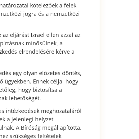
határozatai kötelezőek a felek
mzetközi jogra és a nemzetközi
 eljárást Izrael ellen azzal az
népirtásnak minősülnek, a
zkedés elrendelésére kérve a
edés egy olyan előzetes döntés,
ő ügyekben. Ennek célja, hogy
etőleg, hogy biztosítsa a
nak lehetőségét.
nes intézkedések meghozataláról
k a jelenlegi helyzet
nak. A Bíróság megállapította,
hez szükséges feltételek