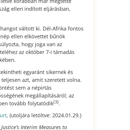
 illetve korábban már megtette
zág ellen indított eljárásban,
angot váltott ki. Dél-Afrika fontos
 nép ellen elkövettet bűnök
súlyozta, hogy joga van az
eléhez az október 7-i támadás
kében.
ekintheti egyaránt sikernek és
eljesen azt, amit szeretett volna.
ntést sem a népirtás
ősségének megállapításáról; az
[3]
en tovább folytatódik
.
urt
, (utoljára letöltve: 2024.01.29.)
 Justice’s Interim Measures to