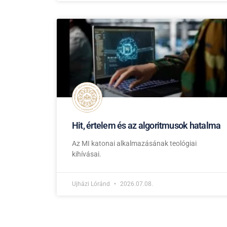
Hit, értelem és az algoritmusok hatalma
Az MI katonai alkalmazásának teológiai
kihívásai.
Ujházi Lóránd
2026.07.08.