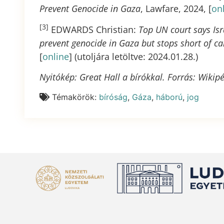
Prevent Genocide in Gaza
, Lawfare, 2024, [
on
[3]
EDWARDS Christian:
Top UN court says Isr
prevent genocide in Gaza but stops short of cal
[
online
] (utoljára letöltve: 2024.01.28.)
Nyitókép: Great Hall a bírókkal. Forrás: Wikip
Témakörök:
bíróság
,
Gáza
,
háború
,
jog