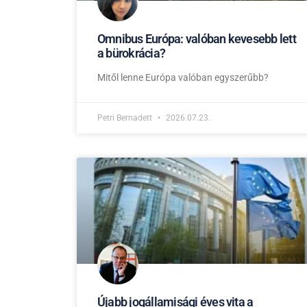
Omnibus Európa: valóban kevesebb lett
a bürokrácia?
Mitől lenne Európa valóban egyszerűbb?
Petri Bernadett
2026.07.23.
Újabb jogállamisági éves vita a