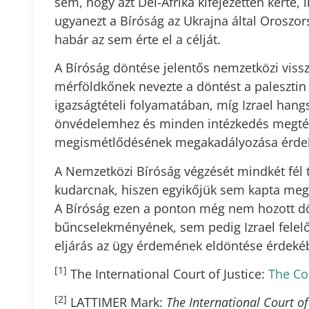
sem, hogy azt Dél-Afrika kifejezetten kérte,
ugyanezt a Bíróság az Ukrajna által Oroszors
habár az sem érte el a célját.
A Bíróság döntése jelentős nemzetközi visszh
mérföldkőnek nevezte a döntést a palesztin
igazságtételi folyamatában, míg Izrael hang
önvédelemhez és minden intézkedés megtét
megismétlődésének megakadályozása érde
A Nemzetközi Bíróság végzését mindkét fél t
kudarcnak, hiszen egyikőjük sem kapta meg t
A Bíróság ezen a ponton még nem hozott dö
bűncselekményének, sem pedig Izrael felel
eljárás az ügy érdemének eldöntése érdekéb
[1]
The International Court of Justice:
The Co
[2]
LATTIMER Mark:
The International Court of