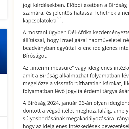
jogi kérdésekben. Előbbi esetben a Bíróság 
számára, és jelentős hatással lehetnek a ne
[1]
kapcsolatokra
.
A mostani ügyben Dél-Afrika kezdeményezte az
állítással, hogy Izrael gázai hadműveletei 
beadványban egyúttal kilenc ideiglenes inté
Bíróságot.
Az „interim measure” vagy ideiglenes intézk
amit a Bíróság alkalmazhat folyamatban lév
megelőzze a visszafordíthatatlan károkat, ill
folyamatban lévő jogvita érdemi tárgyalásá
A Bíróság 2024. január 26-án olyan ideigle
döntött a végső ítélet meghozataláig, amelye
súlyosbodásának megakadályozására irányul
hogy az ideiglenes intézkedések bevezetésé